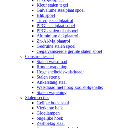
Kleur stalen tegel
Galvalume staalplaat spoel
Blik spoel
Tinvrije staalplaatrol
PPGI staalplaat spoel
PPGL stalen plaatspoel
Aluminium dakplaatrol
Zn-Al-Mg plaatrol
Gedrukte stalen spoel
Gegalvaniseerde geruite stalen spoel
Constructiestaal
Stalen walsdraad
Ronde wapening
Hoge snelheidswalsdraad:
Stalen streng
Ankerstang staal
Walsdraad met hoog koolstofgehalte:
Stalen wapening
Stalen secties
Gelijke hoek staal
Vierkante balk
Gloeilampen
ongelijke hoek
Zeshoekig staal