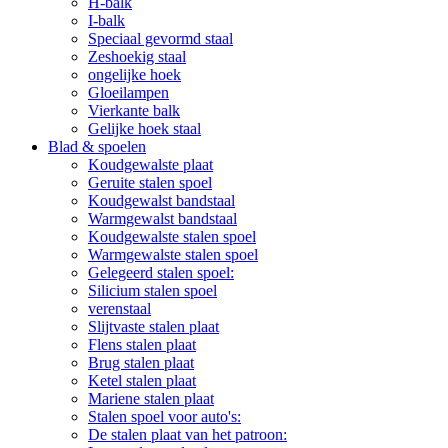
H-balk
I-balk
Speciaal gevormd staal
Zeshoekig staal
ongelijke hoek
Gloeilampen
Vierkante balk
Gelijke hoek staal
Blad & spoelen
Koudgewalste plaat
Geruite stalen spoel
Koudgewalst bandstaal
Warmgewalst bandstaal
Koudgewalste stalen spoel
Warmgewalste stalen spoel
Gelegeerd stalen spoel:
Silicium stalen spoel
verenstaal
Slijtvaste stalen plaat
Flens stalen plaat
Brug stalen plaat
Ketel stalen plaat
Mariene stalen plaat
Stalen spoel voor auto's:
De stalen plaat van het patroon: