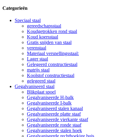
Categorieën
Speciaal staal
gereedschapsstaal
Koudgetrokken rond staal
Koud koersstaal
Gratis snijden van staal
verenstaal
Materiaal versnellingsstaal:
Lager staal
Gelegeerd constructiestaal
matrijs staal
Koolstof constructiestaal
gelegeerd staal
Gegalvaniseerd staal
Blikplaat spoel
Gegalvaniseerde H-balk
Gegalvaniseerde I-balk
Gegalvaniseerd stalen kanaal
Gegalvaniseerde platte staaf
Gegalvaniseerde vierkante staaf
Gegalvaniseerde ronde staaf
Gegalvaniseerde stalen hoek
Gegalvaniseerde rechthoekige buis