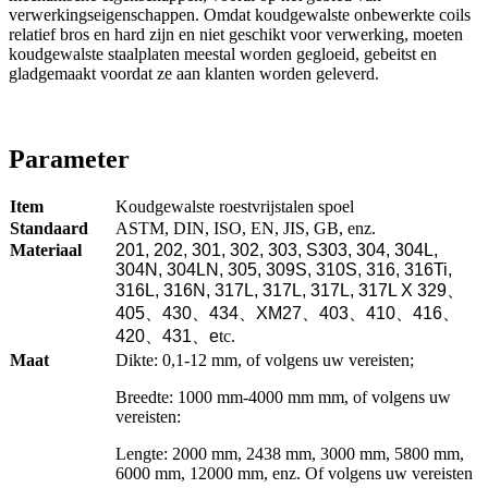
verwerkingseigenschappen. Omdat koudgewalste onbewerkte coils
relatief bros en hard zijn en niet geschikt voor verwerking, moeten
koudgewalste staalplaten meestal worden gegloeid, gebeitst en
gladgemaakt voordat ze aan klanten worden geleverd.
Parameter
Item
Koudgewalste roestvrijstalen spoel
Standaard
ASTM, DIN, ISO, EN, JIS, GB, enz.
Materiaal
201, 202, 301, 302, 303, S303, 304, 304L,
304N, 304LN, 305, 309S, 310S, 316, 316Ti,
316L, 316N, 317L, 317L, 317L, 317L X 329
、
405
、
430
、
434
、
XM27
、
403
、
410
、
416
、
420
、
431
、
e
tc.
Maat
Dikte: 0,1-12 mm, of volgens uw vereisten;
Breedte: 1000 mm-4000 mm mm, of volgens uw
vereisten:
Lengte: 2000 mm, 2438 mm, 3000 mm, 5800 mm,
6000 mm, 12000 mm, enz. Of volgens uw vereisten