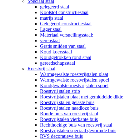
Speciaal staal
gelegeerd staal
Koolstof constructiestaal
matrijs staal
Gelegeerd constructiestaal
Lager staal
Materiaal versnellingsstaal:
verenstaal
Gratis snijden van staal
Koud koersstaal
Koudgetrokken rond staal
gereedschapsstaal
Roestvrij staal
Warmgewalste roestvrijstalen plaat
Warmgewalste roestvrijstalen spoel
Koudgewalste roestvrijstalen spoel
Roestvrij stalen strip
Roestvrijstalen plaat met gemiddelde dikte
Roestvrij stalen gelaste buis
Roestvrij stalen naadloze buis
Ronde buis van roestvrij staal
Roestvrijstalen vierkante buis
Rechthoekige buis van roestvrij staal
Roestvrijstalen speciaal gevormde buis
RVS decoratieve buis