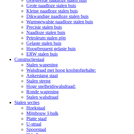
Gelegeerde naadloze stalen buis
Grote naadloze stalen buis
Kleine naadloze stalen buis
Dikwandige naadloze stalen buis
Warmgewalste naadloze stalen buis
Precisie stalen buis
Naadloze stalen buis
Petroleum stalen pijp
Gelaste stalen buis
Hoogfrequent gelaste buis
ERW stalen buis
Constructiestaal
Stalen wapening
Walsdraad met hoog koolstofgehalte:
Ankerstang staal
Stalen streng
Hoge snelheidswalsdraad:
Ronde wapening
Stalen walsdraad
Stalen secties
Hoekstaal
Mijnbouw I-balk
Platte staaf
U-straal
Spoorstaal