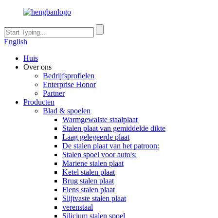
English
Huis
Over ons
Bedrijfsprofielen
Enterprise Honor
Partner
Producten
Blad & spoelen
Warmgewalste staalplaat
Stalen plaat van gemiddelde dikte
Laag gelegeerde plaat
De stalen plaat van het patroon:
Stalen spoel voor auto's:
Mariene stalen plaat
Ketel stalen plaat
Brug stalen plaat
Flens stalen plaat
Slijtvaste stalen plaat
verenstaal
Silicium stalen spoel