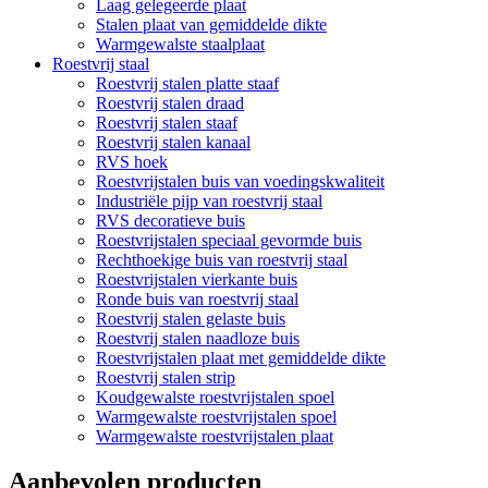
Laag gelegeerde plaat
Stalen plaat van gemiddelde dikte
Warmgewalste staalplaat
Roestvrij staal
Roestvrij stalen platte staaf
Roestvrij stalen draad
Roestvrij stalen staaf
Roestvrij stalen kanaal
RVS hoek
Roestvrijstalen buis van voedingskwaliteit
Industriële pijp van roestvrij staal
RVS decoratieve buis
Roestvrijstalen speciaal gevormde buis
Rechthoekige buis van roestvrij staal
Roestvrijstalen vierkante buis
Ronde buis van roestvrij staal
Roestvrij stalen gelaste buis
Roestvrij stalen naadloze buis
Roestvrijstalen plaat met gemiddelde dikte
Roestvrij stalen strip
Koudgewalste roestvrijstalen spoel
Warmgewalste roestvrijstalen spoel
Warmgewalste roestvrijstalen plaat
Aanbevolen producten