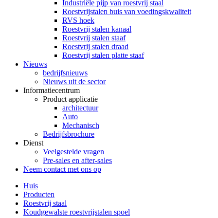
Industriële pijp van roestvrij staal
Roestvrijstalen buis van voedingskwaliteit
RVS hoek
Roestvrij stalen kanaal
Roestvrij stalen staaf
Roestvrij stalen draad
Roestvrij stalen platte staaf
Nieuws
bedrijfsnieuws
Nieuws uit de sector
Informatiecentrum
Product applicatie
architectuur
Auto
Mechanisch
Bedrijfsbrochure
Dienst
Veelgestelde vragen
Pre-sales en after-sales
Neem contact met ons op
Huis
Producten
Roestvrij staal
Koudgewalste roestvrijstalen spoel