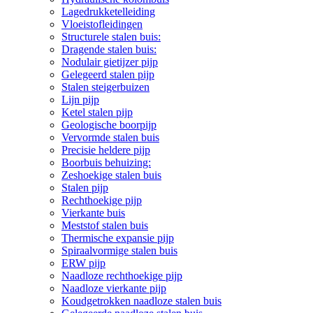
Lagedrukketelleiding
Vloeistofleidingen
Structurele stalen buis:
Dragende stalen buis:
Nodulair gietijzer pijp
Gelegeerd stalen pijp
Stalen steigerbuizen
Lijn pijp
Ketel stalen pijp
Geologische boorpijp
Vervormde stalen buis
Precisie heldere pijp
Boorbuis behuizing:
Zeshoekige stalen buis
Stalen pijp
Rechthoekige pijp
Vierkante buis
Meststof stalen buis
Thermische expansie pijp
Spiraalvormige stalen buis
ERW pijp
Naadloze rechthoekige pijp
Naadloze vierkante pijp
Koudgetrokken naadloze stalen buis