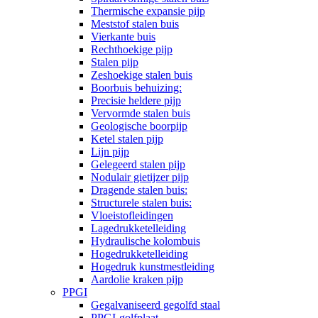
Thermische expansie pijp
Meststof stalen buis
Vierkante buis
Rechthoekige pijp
Stalen pijp
Zeshoekige stalen buis
Boorbuis behuizing:
Precisie heldere pijp
Vervormde stalen buis
Geologische boorpijp
Ketel stalen pijp
Lijn pijp
Gelegeerd stalen pijp
Nodulair gietijzer pijp
Dragende stalen buis:
Structurele stalen buis:
Vloeistofleidingen
Lagedrukketelleiding
Hydraulische kolombuis
Hogedrukketelleiding
Hogedruk kunstmestleiding
Aardolie kraken pijp
PPGI
Gegalvaniseerd gegolfd staal
PPGI-golfplaat