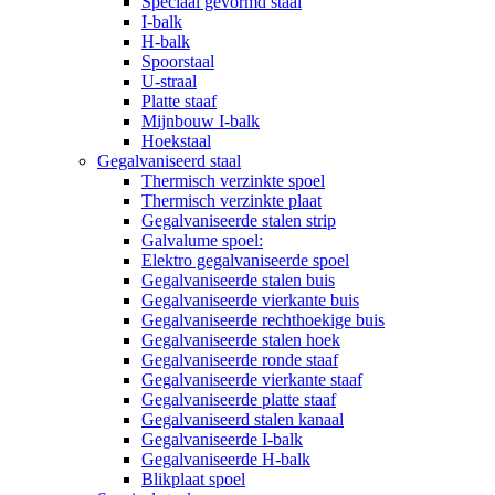
Speciaal gevormd staal
I-balk
H-balk
Spoorstaal
U-straal
Platte staaf
Mijnbouw I-balk
Hoekstaal
Gegalvaniseerd staal
Thermisch verzinkte spoel
Thermisch verzinkte plaat
Gegalvaniseerde stalen strip
Galvalume spoel:
Elektro gegalvaniseerde spoel
Gegalvaniseerde stalen buis
Gegalvaniseerde vierkante buis
Gegalvaniseerde rechthoekige buis
Gegalvaniseerde stalen hoek
Gegalvaniseerde ronde staaf
Gegalvaniseerde vierkante staaf
Gegalvaniseerde platte staaf
Gegalvaniseerd stalen kanaal
Gegalvaniseerde I-balk
Gegalvaniseerde H-balk
Blikplaat spoel