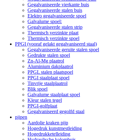
Gegalvaniseerde vierkante buis
Gegalvaniseerde stalen buis
Elektro gegalvaniseerde spoel
Galvalume spoel:
Gegalvaniseerde stalen strip
Thermisch verzinkte plaat
Thermisch verzinkte spoel
PPGI (vooraf gelakt gegalvaniseerd staal)
Gegalvaniseerde geruite stalen spoel
Gedrukte stalen spoel
Zn-Al-Mg plaatrol
Aluminium dakplaatrol
PPGL stalen plaatspoel
PPGI staalplaat spoel
Tinvrije staalplaatrol
Blik spoel
Galvalume staalplaat spoel
Kleur stalen tegel
PPGI-golfplaat
Gegalvaniseerd gegolfd staal
pijpen
Aardolie kraken pijp
Hogedruk kunstmestleiding
Hogedrukketelleiding
Hydraulische kolombuis