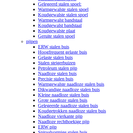
Gelegeerd stalen spoel:
Warmgewalste stalen spoel
Koudgewalste stalen spoel
Warmgewalst bandstaal
Koudgewalst bandstaal
Koudgewalste plaat
Geruite stalen spoel
pijpen
ERW stalen buis
Hoogfrequent gelaste buis
Gelaste stalen buis
Stalen steigerbuizen
Petroleum stalen pijp
Naadloze stalen buis
Precisie stalen buis
Warmgewalste naadloze stalen buis
Dikwandige naadloze stalen buis
Kleine naadloze stalen buis
Grote naadloze stalen buis
Gelegeerde naadloze stalen buis
Koudgetrokken naadloze stalen buis
Naadloze vierkante pijp
Naadloze rechthoekige pijp
ERW pijp
Spiraalvormige stalen buis