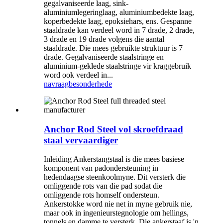
gegalvaniseerde laag, sink-
aluminiumlegeringlaag, aluminiumbedekte laag,
koperbedekte laag, epoksiehars, ens. Gespanne
staaldrade kan verdeel word in 7 drade, 2 drade,
3 drade en 19 drade volgens die aantal
staaldrade. Die mees gebruikte struktuur is 7
drade. Gegalvaniseerde staalstringe en
aluminium-geklede staalstringe vir kraggebruik
word ook verdeel in...
navraag
besonderhede
Anchor Rod Steel vol skroefdraad
staal vervaardiger
Inleiding Ankerstangstaal is die mees basiese
komponent van padondersteuning in
hedendaagse steenkoolmyne. Dit versterk die
omliggende rots van die pad sodat die
omliggende rots homself ondersteun.
Ankerstokke word nie net in myne gebruik nie,
maar ook in ingenieurstegnologie om hellings,
tonnels en damme te versterk. Die ankerstaaf is 'n