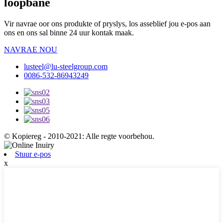
loopbane
Vir navrae oor ons produkte of pryslys, los asseblief jou e-pos aan
ons en ons sal binne 24 uur kontak maak.
NAVRAE NOU
lusteel@lu-steelgroup.com
0086-532-86943249
© Kopiereg - 2010-2021: Alle regte voorbehou.
Stuur e-pos
x