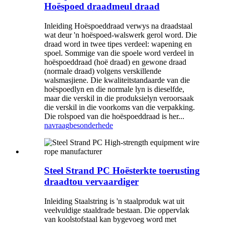
Hoëspoed draadmeul draad
Inleiding Hoëspoeddraad verwys na draadstaal
wat deur 'n hoëspoed-walswerk gerol word. Die
draad word in twee tipes verdeel: wapening en
spoel. Sommige van die spoele word verdeel in
hoëspoeddraad (hoë draad) en gewone draad
(normale draad) volgens verskillende
walsmasjiene. Die kwaliteitstandaarde van die
hoëspoedlyn en die normale lyn is dieselfde,
maar die verskil in die produksielyn veroorsaak
die verskil in die voorkoms van die verpakking.
Die rolspoed van die hoëspoeddraad is her...
navraag
besonderhede
Steel Strand PC Hoësterkte toerusting
draadtou vervaardiger
Inleiding Staalstring is 'n staalproduk wat uit
veelvuldige staaldrade bestaan. Die oppervlak
van koolstofstaal kan bygevoeg word met