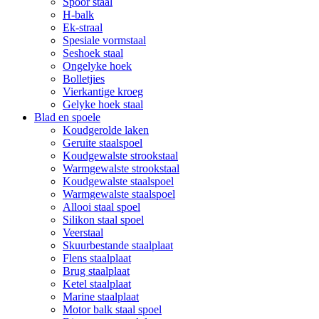
Spoor staal
H-balk
Ek-straal
Spesiale vormstaal
Seshoek staal
Ongelyke hoek
Bolletjies
Vierkantige kroeg
Gelyke hoek staal
Blad en spoele
Koudgerolde laken
Geruite staalspoel
Koudgewalste strookstaal
Warmgewalste strookstaal
Koudgewalste staalspoel
Warmgewalste staalspoel
Allooi staal spoel
Silikon staal spoel
Veerstaal
Skuurbestande staalplaat
Flens staalplaat
Brug staalplaat
Ketel staalplaat
Marine staalplaat
Motor balk staal spoel