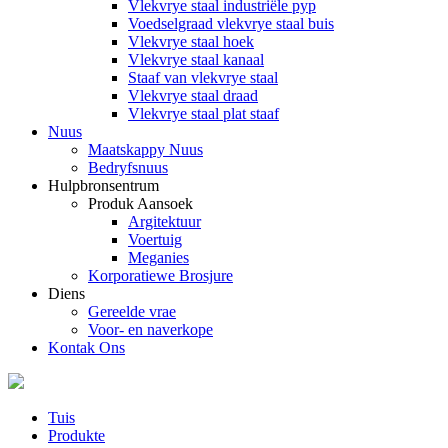
Vlekvrye staal industriële pyp
Voedselgraad vlekvrye staal buis
Vlekvrye staal hoek
Vlekvrye staal kanaal
Staaf van vlekvrye staal
Vlekvrye staal draad
Vlekvrye staal plat staaf
Nuus
Maatskappy Nuus
Bedryfsnuus
Hulpbronsentrum
Produk Aansoek
Argitektuur
Voertuig
Meganies
Korporatiewe Brosjure
Diens
Gereelde vrae
Voor- en naverkope
Kontak Ons
Tuis
Produkte