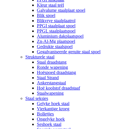
Kleur staal teël
Galvalume staalplaat spoel
Blik spoel
Blikvrye staalplaatrol
PPGI staalplaat spoel
PPGL staalplaatspoel
Aluminium dakplaatspoel
Zn-Al-Mg plaatspoel
Gedrukte staalspoel
Gegalvaniseerde geruite staal spoel
Strukturele staal
Staal draadstang
Ronde wapening
Hoëspoed draadstang
Staal Strand
Ankerstangstaal
Hoë koolstof draadstaaf
Staalwapening
Staal seksies
Gelyke hoek staal
Vierkantige kroeg
Bolletjies
Ongelyke hoek
Seshoek staal