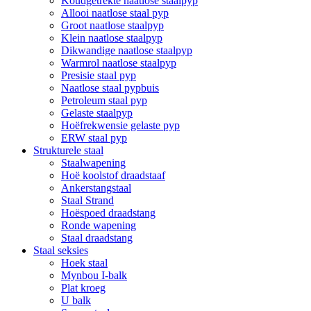
Koudgetrekte naatlose staalpyp
Allooi naatlose staal pyp
Groot naatlose staalpyp
Klein naatlose staalpyp
Dikwandige naatlose staalpyp
Warmrol naatlose staalpyp
Presisie staal pyp
Naatlose staal pypbuis
Petroleum staal pyp
Gelaste staalpyp
Hoëfrekwensie gelaste pyp
ERW staal pyp
Strukturele staal
Staalwapening
Hoë koolstof draadstaaf
Ankerstangstaal
Staal Strand
Hoëspoed draadstang
Ronde wapening
Staal draadstang
Staal seksies
Hoek staal
Mynbou I-balk
Plat kroeg
U balk