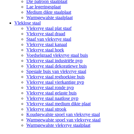
Die patroon staalplaat
Lae legeringsplaat
Medium dikte staalplaat
Warmgewalste staalplaat
Vleklose staal
Vlekvrye staal plat staaf
Vlekvrye staal draad
Staaf van vlekvrye staal
Vlekvrye staal kanaal
Vlekvrye staal hoek
Voedselgraad vlekvrye staal buis
Vlekvrye staal industriële pyp
Vlekvrye staal dekoratiewe buis
Spesiale buis van vlekvrye staal
Vlekvrye staal reghoekige buis
Vlekvrye staal vierkantige pyp
Vlekvrye staal ronde pyp
Vlekvrye staal gelaste buis
Vlekvrye staal naatlose pyp
Vlekvrye staal medium dikte plaat
Vlekvrye staal strook
Koudgewalste spoel van vlekvrye staal
Warmgewalste spoel van vlekvrye staal
Warmgewalste vlekvrye staalplaat