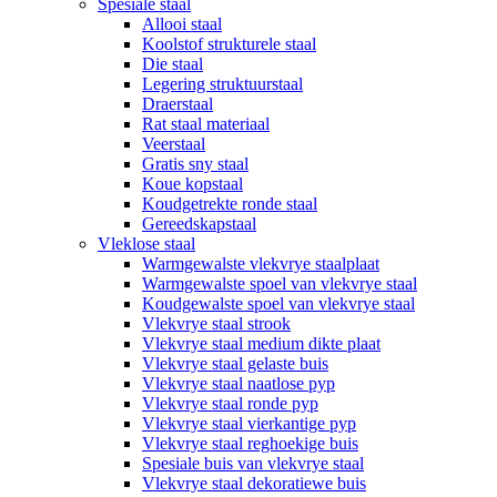
Spesiale staal
Allooi staal
Koolstof strukturele staal
Die staal
Legering struktuurstaal
Draerstaal
Rat staal materiaal
Veerstaal
Gratis sny staal
Koue kopstaal
Koudgetrekte ronde staal
Gereedskapstaal
Vleklose staal
Warmgewalste vlekvrye staalplaat
Warmgewalste spoel van vlekvrye staal
Koudgewalste spoel van vlekvrye staal
Vlekvrye staal strook
Vlekvrye staal medium dikte plaat
Vlekvrye staal gelaste buis
Vlekvrye staal naatlose pyp
Vlekvrye staal ronde pyp
Vlekvrye staal vierkantige pyp
Vlekvrye staal reghoekige buis
Spesiale buis van vlekvrye staal
Vlekvrye staal dekoratiewe buis