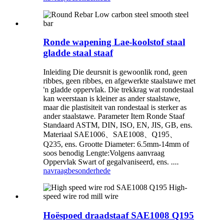
Ronde wapening Lae-koolstof staal
gladde staal staaf
Inleiding Die deursnit is gewoonlik rond, geen
ribbes, geen ribbes, en afgewerkte staalstawe met
'n gladde oppervlak. Die trekkrag wat rondestaal
kan weerstaan ​​is kleiner as ander staalstawe,
maar die plastisiteit van rondestaal is sterker as
ander staalstawe. Parameter Item Ronde Staaf
Standaard ASTM, DIN, ISO, EN, JIS, GB, ens.
Materiaal SAE1006、SAE1008、Q195、
Q235, ens. Grootte Diameter: 6.5mm-14mm of
soos benodig Lengte:Volgens aanvraag
Oppervlak Swart of gegalvaniseerd, ens. ....
navraag
besonderhede
Hoëspoed draadstaaf SAE1008 Q195