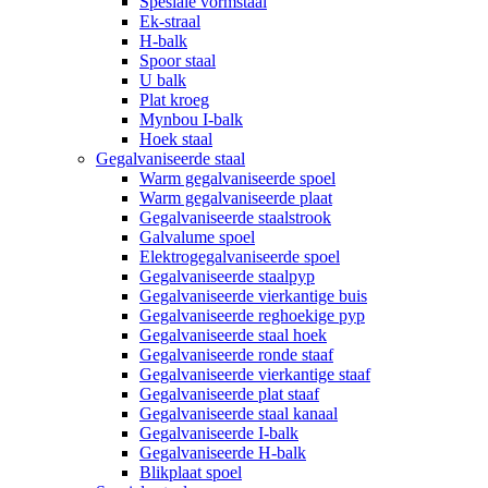
Spesiale vormstaal
Ek-straal
H-balk
Spoor staal
U balk
Plat kroeg
Mynbou I-balk
Hoek staal
Gegalvaniseerde staal
Warm gegalvaniseerde spoel
Warm gegalvaniseerde plaat
Gegalvaniseerde staalstrook
Galvalume spoel
Elektrogegalvaniseerde spoel
Gegalvaniseerde staalpyp
Gegalvaniseerde vierkantige buis
Gegalvaniseerde reghoekige pyp
Gegalvaniseerde staal hoek
Gegalvaniseerde ronde staaf
Gegalvaniseerde vierkantige staaf
Gegalvaniseerde plat staaf
Gegalvaniseerde staal kanaal
Gegalvaniseerde I-balk
Gegalvaniseerde H-balk
Blikplaat spoel