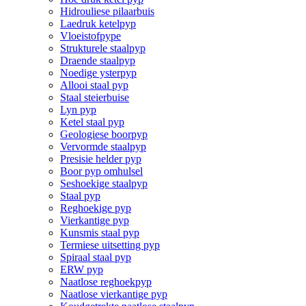
Hidrouliese pilaarbuis
Laedruk ketelpyp
Vloeistofpype
Strukturele staalpyp
Draende staalpyp
Noedige ysterpyp
Allooi staal pyp
Staal steierbuise
Lyn pyp
Ketel staal pyp
Geologiese boorpyp
Vervormde staalpyp
Presisie helder pyp
Boor pyp omhulsel
Seshoekige staalpyp
Staal pyp
Reghoekige pyp
Vierkantige pyp
Kunsmis staal pyp
Termiese uitsetting pyp
Spiraal staal pyp
ERW pyp
Naatlose reghoekpyp
Naatlose vierkantige pyp