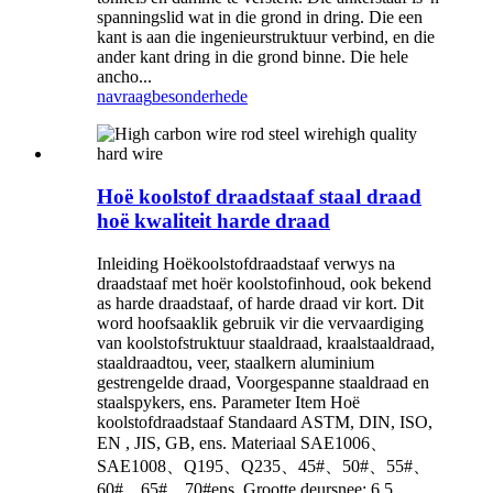
spanningslid wat in die grond in dring. Die een
kant is aan die ingenieurstruktuur verbind, en die
ander kant dring in die grond binne. Die hele
ancho...
navraag
besonderhede
Hoë koolstof draadstaaf staal draad
hoë kwaliteit harde draad
Inleiding Hoëkoolstofdraadstaaf verwys na
draadstaaf met hoër koolstofinhoud, ook bekend
as harde draadstaaf, of harde draad vir kort. Dit
word hoofsaaklik gebruik vir die vervaardiging
van koolstofstruktuur staaldraad, kraalstaaldraad,
staaldraadtou, veer, staalkern aluminium
gestrengelde draad, Voorgespanne staaldraad en
staalspykers, ens. Parameter Item Hoë
koolstofdraadstaaf Standaard ASTM, DIN, ISO,
EN , JIS, GB, ens. Materiaal SAE1006、
SAE1008、Q195、Q235、45#、50#、55#、
60#、65#、70#ens. Grootte deursnee: 6,5