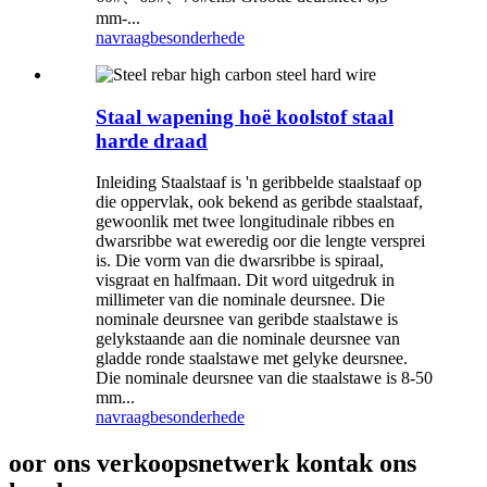
mm-...
navraag
besonderhede
Staal wapening hoë koolstof staal
harde draad
Inleiding Staalstaaf is 'n geribbelde staalstaaf op
die oppervlak, ook bekend as geribde staalstaaf,
gewoonlik met twee longitudinale ribbes en
dwarsribbe wat eweredig oor die lengte versprei
is. Die vorm van die dwarsribbe is spiraal,
visgraat en halfmaan. Dit word uitgedruk in
millimeter van die nominale deursnee. Die
nominale deursnee van geribde staalstawe is
gelykstaande aan die nominale deursnee van
gladde ronde staalstawe met gelyke deursnee.
Die nominale deursnee van die staalstawe is 8-50
mm...
navraag
besonderhede
oor ons verkoopsnetwerk kontak ons ​​