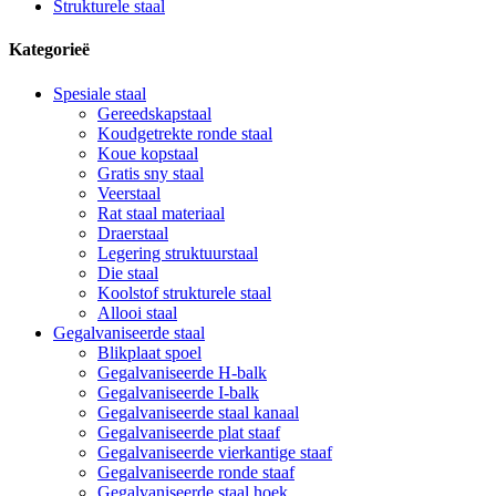
Strukturele staal
Kategorieë
Spesiale staal
Gereedskapstaal
Koudgetrekte ronde staal
Koue kopstaal
Gratis sny staal
Veerstaal
Rat staal materiaal
Draerstaal
Legering struktuurstaal
Die staal
Koolstof strukturele staal
Allooi staal
Gegalvaniseerde staal
Blikplaat spoel
Gegalvaniseerde H-balk
Gegalvaniseerde I-balk
Gegalvaniseerde staal kanaal
Gegalvaniseerde plat staaf
Gegalvaniseerde vierkantige staaf
Gegalvaniseerde ronde staaf
Gegalvaniseerde staal hoek