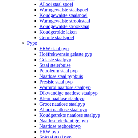
Allooi staal spoel
Warmgewalste staalspoel
Koudgewalste staalspoel
Warmgewalste strookstaal
Koudgewalste strookstaal
Koudgerolde laken
Geruite staalspoel
Pype
ERW staal pyp
Hoëfrekwensie gelaste pyp
Gelaste staalpyp
Staal steierbuise
Petroleum staal pyp
Naatlose staal pypbuis
Presisie staal pyp
Warmrol naatlose staalpyp
Dikwandige naatlose staalpyp
Klein naatlose staalpyp
Groot naatlose staalpyp
Allooi naatlose staal pyp
Koudgetrekte naatlose staalpyp
Naatlose vierkantige pyp
Naatlose reghoekpyp
ERW pyp
Spiraal staal pyp