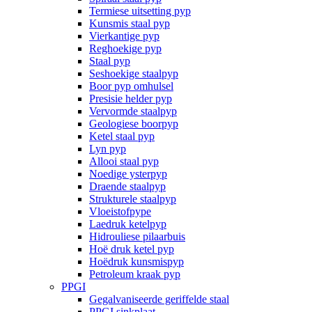
Termiese uitsetting pyp
Kunsmis staal pyp
Vierkantige pyp
Reghoekige pyp
Staal pyp
Seshoekige staalpyp
Boor pyp omhulsel
Presisie helder pyp
Vervormde staalpyp
Geologiese boorpyp
Ketel staal pyp
Lyn pyp
Allooi staal pyp
Noedige ysterpyp
Draende staalpyp
Strukturele staalpyp
Vloeistofpype
Laedruk ketelpyp
Hidrouliese pilaarbuis
Hoë druk ketel pyp
Hoëdruk kunsmispyp
Petroleum kraak pyp
PPGI
Gegalvaniseerde geriffelde staal
PPGI sinkplaat