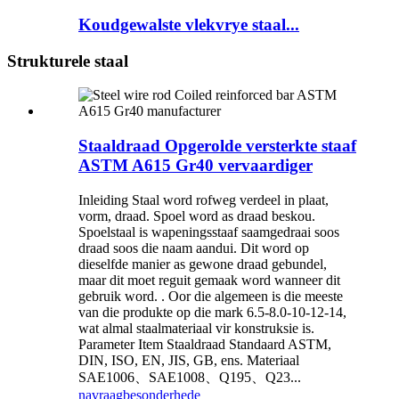
Koudgewalste vlekvrye staal...
Strukturele staal
Staaldraad Opgerolde versterkte staaf
ASTM A615 Gr40 vervaardiger
Inleiding Staal word rofweg verdeel in plaat,
vorm, draad. Spoel word as draad beskou.
Spoelstaal is wapeningsstaaf saamgedraai soos
draad soos die naam aandui. Dit word op
dieselfde manier as gewone draad gebundel,
maar dit moet reguit gemaak word wanneer dit
gebruik word. . Oor die algemeen is die meeste
van die produkte op die mark 6.5-8.0-10-12-14,
wat almal staalmateriaal vir konstruksie is.
Parameter Item Staaldraad Standaard ASTM,
DIN, ISO, EN, JIS, GB, ens. Materiaal
SAE1006、SAE1008、Q195、Q23...
navraag
besonderhede