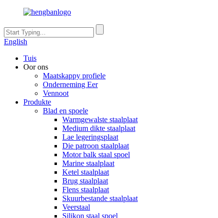
English
Tuis
Oor ons
Maatskappy profiele
Onderneming Eer
Vennoot
Produkte
Blad en spoele
Warmgewalste staalplaat
Medium dikte staalplaat
Lae legeringsplaat
Die patroon staalplaat
Motor balk staal spoel
Marine staalplaat
Ketel staalplaat
Brug staalplaat
Flens staalplaat
Skuurbestande staalplaat
Veerstaal
Silikon staal spoel