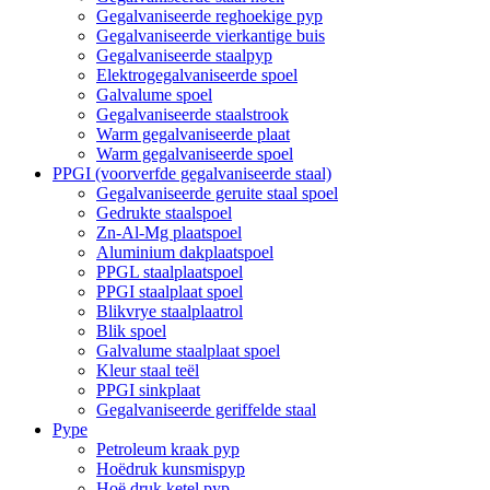
Gegalvaniseerde reghoekige pyp
Gegalvaniseerde vierkantige buis
Gegalvaniseerde staalpyp
Elektrogegalvaniseerde spoel
Galvalume spoel
Gegalvaniseerde staalstrook
Warm gegalvaniseerde plaat
Warm gegalvaniseerde spoel
PPGI (voorverfde gegalvaniseerde staal)
Gegalvaniseerde geruite staal spoel
Gedrukte staalspoel
Zn-Al-Mg plaatspoel
Aluminium dakplaatspoel
PPGL staalplaatspoel
PPGI staalplaat spoel
Blikvrye staalplaatrol
Blik spoel
Galvalume staalplaat spoel
Kleur staal teël
PPGI sinkplaat
Gegalvaniseerde geriffelde staal
Pype
Petroleum kraak pyp
Hoëdruk kunsmispyp
Hoë druk ketel pyp