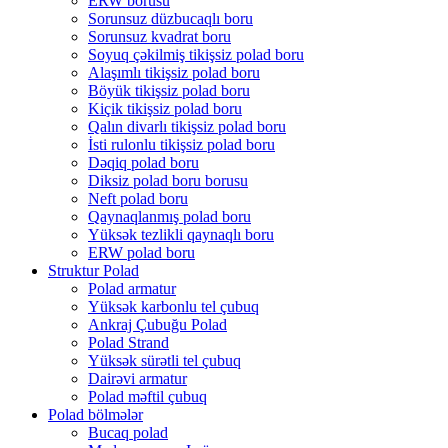
ERW borusu
Sorunsuz düzbucaqlı boru
Sorunsuz kvadrat boru
Soyuq çəkilmiş tikişsiz polad boru
Alaşımlı tikişsiz polad boru
Böyük tikişsiz polad boru
Kiçik tikişsiz polad boru
Qalın divarlı tikişsiz polad boru
İsti rulonlu tikişsiz polad boru
Dəqiq polad boru
Diksiz polad boru borusu
Neft polad boru
Qaynaqlanmış polad boru
Yüksək tezlikli qaynaqlı boru
ERW polad boru
Struktur Polad
Polad armatur
Yüksək karbonlu tel çubuq
Ankraj Çubuğu Polad
Polad Strand
Yüksək sürətli tel çubuq
Dairəvi armatur
Polad məftil çubuq
Polad bölmələr
Bucaq polad