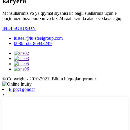
karyera
Məhsullarımız və ya qiymət siyahısı ilə bağlı suallarınız üçün e-
poçtunuzu bizə buraxın və biz 24 saat ərzində əlaqə saxlayacağıq.
İNDİ SORUŞUN
lusteel@lu-steelgroup.com
0086-532-86943249
© Copyright - 2010-2021: Bütün hüquqlar qorunur.
E-poçt göndər
x