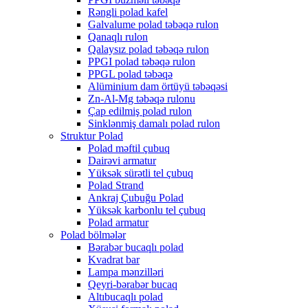
Rəngli polad kafel
Galvalume polad təbəqə rulon
Qanaqlı rulon
Qalaysız polad təbəqə rulon
PPGI polad təbəqə rulon
PPGL polad təbəqə
Alüminium dam örtüyü təbəqəsi
Zn-Al-Mg təbəqə rulonu
Çap edilmiş polad rulon
Sinklənmiş damalı polad rulon
Struktur Polad
Polad məftil çubuq
Dairəvi armatur
Yüksək sürətli tel çubuq
Polad Strand
Ankraj Çubuğu Polad
Yüksək karbonlu tel çubuq
Polad armatur
Polad bölmələr
Bərabər bucaqlı polad
Kvadrat bar
Lampa mənzilləri
Qeyri-bərabər bucaq
Altıbucaqlı polad