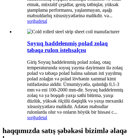
etmək, müxtəlif çeşidlər, geniş tətbiqlər, yüksək
ştamplama performansı, yaşlanmayan, aşağı
məhsuldarlıq xüsusiyyətlərinə malikdir. və...
sorğu
detal
Soyuq haddelenmiş polad zolaq
təbəqə rulon istehsalçısı
Giriş Soyuq haddelenmiş polad zolaq, otaq
temperaturunda soyuq yayma dəyirmanı ilə zolaq
polad və təbəqə polad halına salınan isti yayılmış
polad zolağın və polad lövhənin xammal kimi
istifadəsinə aiddir. Ümumiyyətlə, qalınlığı 0,1-3
mm və eni 100-2000 mm-dir. Soyuq haddelenmiş
zolaq və ya boşqab yaxşı səthi bitirmə, yaxşı
düzlük, yüksək ölçülü dəqiqlik və yaxşı mexaniki
xüsusiyyətlərə malikdir. Adətən məhsullar
rulonlarda olur və onların böyük bir hissəsi c...
sorğu
detal
haqqımızda satış şəbəkəsi bizimlə əlaqə