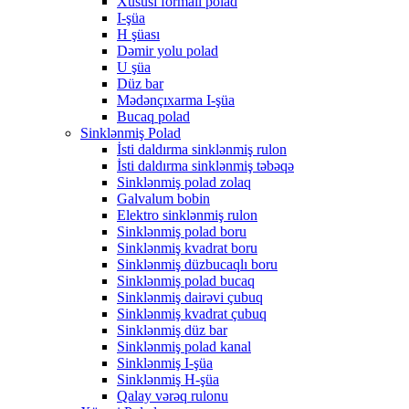
Xüsusi formalı polad
I-şüa
H şüası
Dəmir yolu polad
U şüa
Düz bar
Mədənçıxarma I-şüa
Bucaq polad
Sinklənmiş Polad
İsti daldırma sinklənmiş rulon
İsti daldırma sinklənmiş təbəqə
Sinklənmiş polad zolaq
Galvalum bobin
Elektro sinklənmiş rulon
Sinklənmiş polad boru
Sinklənmiş kvadrat boru
Sinklənmiş düzbucaqlı boru
Sinklənmiş polad bucaq
Sinklənmiş dairəvi çubuq
Sinklənmiş kvadrat çubuq
Sinklənmiş düz bar
Sinklənmiş polad kanal
Sinklənmiş I-şüa
Sinklənmiş H-şüa
Qalay vərəq rulonu