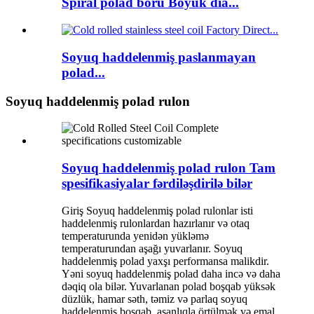
Spiral polad boru Böyük dia...
Soyuq haddelenmiş paslanmayan
polad...
Soyuq haddelenmiş polad rulon
Soyuq haddelenmiş polad rulon Tam
spesifikasiyalar fərdiləşdirilə bilər
Giriş Soyuq haddelenmiş polad rulonlar isti
haddelenmiş rulonlardan hazırlanır və otaq
temperaturunda yenidən yükləmə
temperaturundan aşağı yuvarlanır. Soyuq
haddelenmiş polad yaxşı performansa malikdir.
Yəni soyuq haddelenmiş polad daha incə və daha
dəqiq ola bilər. Yuvarlanan polad boşqab yüksək
düzlük, hamar səth, təmiz və parlaq soyuq
haddelenmiş boşqab, asanlıqla örtülmək və emal