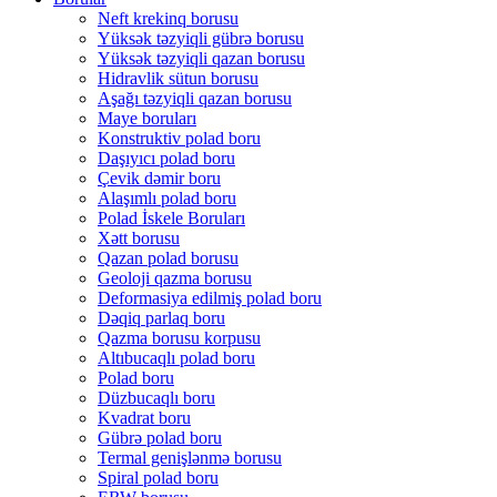
Neft krekinq borusu
Yüksək təzyiqli gübrə borusu
Yüksək təzyiqli qazan borusu
Hidravlik sütun borusu
Aşağı təzyiqli qazan borusu
Maye boruları
Konstruktiv polad boru
Daşıyıcı polad boru
Çevik dəmir boru
Alaşımlı polad boru
Polad İskele Boruları
Xətt borusu
Qazan polad borusu
Geoloji qazma borusu
Deformasiya edilmiş polad boru
Dəqiq parlaq boru
Qazma borusu korpusu
Altıbucaqlı polad boru
Polad boru
Düzbucaqlı boru
Kvadrat boru
Gübrə polad boru
Termal genişlənmə borusu
Spiral polad boru