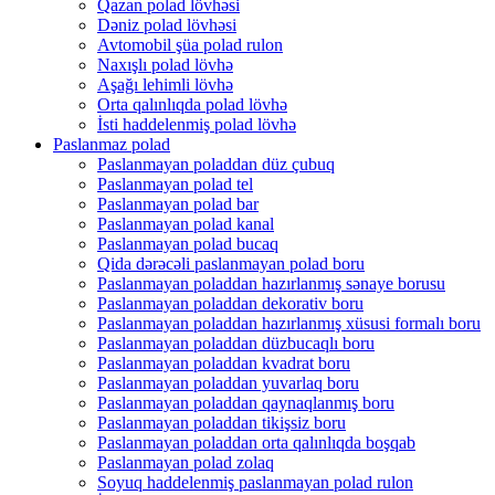
Qazan polad lövhəsi
Dəniz polad lövhəsi
Avtomobil şüa polad rulon
Naxışlı polad lövhə
Aşağı lehimli lövhə
Orta qalınlıqda polad lövhə
İsti haddelenmiş polad lövhə
Paslanmaz polad
Paslanmayan poladdan düz çubuq
Paslanmayan polad tel
Paslanmayan polad bar
Paslanmayan polad kanal
Paslanmayan polad bucaq
Qida dərəcəli paslanmayan polad boru
Paslanmayan poladdan hazırlanmış sənaye borusu
Paslanmayan poladdan dekorativ boru
Paslanmayan poladdan hazırlanmış xüsusi formalı boru
Paslanmayan poladdan düzbucaqlı boru
Paslanmayan poladdan kvadrat boru
Paslanmayan poladdan yuvarlaq boru
Paslanmayan poladdan qaynaqlanmış boru
Paslanmayan poladdan tikişsiz boru
Paslanmayan poladdan orta qalınlıqda boşqab
Paslanmayan polad zolaq
Soyuq haddelenmiş paslanmayan polad rulon