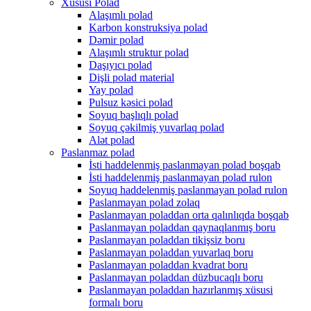
Xüsusi Polad
Alaşımlı polad
Karbon konstruksiya polad
Dəmir polad
Alaşımlı struktur polad
Daşıyıcı polad
Dişli polad material
Yay polad
Pulsuz kəsici polad
Soyuq başlıqlı polad
Soyuq çəkilmiş yuvarlaq polad
Alət polad
Paslanmaz polad
İsti haddelenmiş paslanmayan polad boşqab
İsti haddelenmiş paslanmayan polad rulon
Soyuq haddelenmiş paslanmayan polad rulon
Paslanmayan polad zolaq
Paslanmayan poladdan orta qalınlıqda boşqab
Paslanmayan poladdan qaynaqlanmış boru
Paslanmayan poladdan tikişsiz boru
Paslanmayan poladdan yuvarlaq boru
Paslanmayan poladdan kvadrat boru
Paslanmayan poladdan düzbucaqlı boru
Paslanmayan poladdan hazırlanmış xüsusi
formalı boru