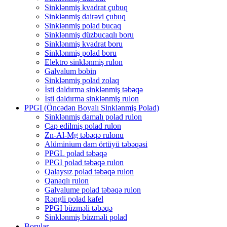
Sinklənmiş kvadrat çubuq
Sinklənmiş dairəvi çubuq
Sinklənmiş polad bucaq
Sinklənmiş düzbucaqlı boru
Sinklənmiş kvadrat boru
Sinklənmiş polad boru
Elektro sinklənmiş rulon
Galvalum bobin
Sinklənmiş polad zolaq
İsti daldırma sinklənmiş təbəqə
İsti daldırma sinklənmiş rulon
PPGI (Öncədən Boyalı Sinklənmiş Polad)
Sinklənmiş damalı polad rulon
Çap edilmiş polad rulon
Zn-Al-Mg təbəqə rulonu
Alüminium dam örtüyü təbəqəsi
PPGL polad təbəqə
PPGI polad təbəqə rulon
Qalaysız polad təbəqə rulon
Qanaqlı rulon
Galvalume polad təbəqə rulon
Rəngli polad kafel
PPGI büzməli təbəqə
Sinklənmiş büzməli polad
Borular