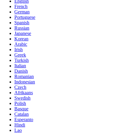
English
French
German
Portuguese
Spanish
Russian
Japanese
Korean
Arabic
Irish
Greek
Turkish
Italian
Danish
Romanian
Indonesian
Czech
Afrikaans
Swedish
Polish
Basque
Catalan
Esperanto
Hindi
Lao