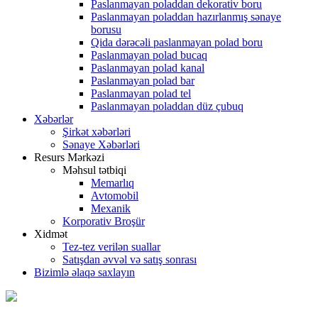
Paslanmayan poladdan dekorativ boru
Paslanmayan poladdan hazırlanmış sənaye
borusu
Qida dərəcəli paslanmayan polad boru
Paslanmayan polad bucaq
Paslanmayan polad kanal
Paslanmayan polad bar
Paslanmayan polad tel
Paslanmayan poladdan düz çubuq
Xəbərlər
Şirkət xəbərləri
Sənaye Xəbərləri
Resurs Mərkəzi
Məhsul tətbiqi
Memarlıq
Avtomobil
Mexanik
Korporativ Broşür
Xidmət
Tez-tez verilən suallar
Satışdan əvvəl və satış sonrası
Bizimlə əlaqə saxlayın