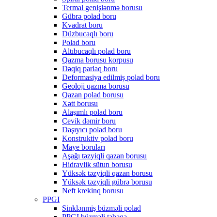
Termal genişlənmə borusu
Gübrə polad boru
Kvadrat boru
Düzbucaqlı boru
Polad boru
Altıbucaqlı polad boru
Qazma borusu korpusu
Dəqiq parlaq boru
Deformasiya edilmiş polad boru
Geoloji qazma borusu
Qazan polad borusu
Xətt borusu
Alaşımlı polad boru
Çevik dəmir boru
Daşıyıcı polad boru
Konstruktiv polad boru
Maye boruları
Aşağı təzyiqli qazan borusu
Hidravlik sütun borusu
Yüksək təzyiqli qazan borusu
Yüksək təzyiqli gübrə borusu
Neft krekinq borusu
PPGI
Sinklənmiş büzməli polad
PPGI büzməli təbəqə