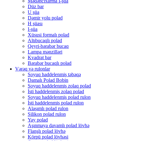
Mədənçıxarma I-şüa
Düz bar
U şüa
Dəmir yolu polad
H şüası
I-şüa
Xüsusi formalı polad
Altıbucaqlı polad
Qeyri-bərabər bucaq
Lampa mənzilləri
Kvadrat bar
Bərabər bucaqlı polad
Vərəq və rulonlar
Soyuq haddelenmiş təbəqə
Damalı Polad Bobin
Soyuq haddelenmiş zolaq polad
İsti haddelenmiş zolaq polad
Soyuq haddelenmiş polad rulon
İsti haddelenmiş polad rulon
Alaşımlı polad rulon
Silikon polad rulon
Yay polad
Aşınmaya davamlı polad lövhə
Flanşlı polad lövhə
Körpü polad lövhəsi