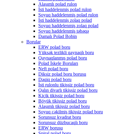
Alaşımlı polad rulon
İsti haddelenmiş polad rulon
Soyuq haddelenmiş polad rulon
İsti haddelenmiş zolaq polad
Soyuq haddelenmiş zolaq polad
Soyuq haddelenmiş təbəqə
Damalı Polad Bobin
Borular
ERW polad boru
Yüksək tezlikli qaynaqlı boru
Qaynaqlanmış polad boru
Polad İskele Boruları
Neft polad boru
Diksiz polad boru borusu
Dəqiq polad boru
İsti rulonlu tikişsiz polad boru
Qalın divarlı tikişsiz polad boru
Kiçik tikişsiz polad boru
Böyük tikişsiz polad boru
Alaşımlı tikişsiz polad boru
Soyuq çəkilmiş tikişsiz polad boru
Sorunsuz kvadrat boru
Sorunsuz düzbucaqlı boru
ERW borusu
Spiral polad boru