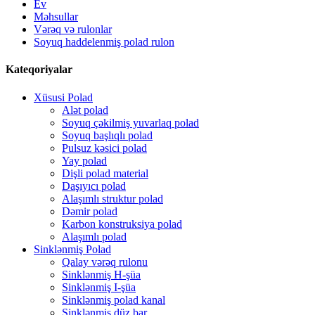
Ev
Məhsullar
Vərəq və rulonlar
Soyuq haddelenmiş polad rulon
Kateqoriyalar
Xüsusi Polad
Alət polad
Soyuq çəkilmiş yuvarlaq polad
Soyuq başlıqlı polad
Pulsuz kəsici polad
Yay polad
Dişli polad material
Daşıyıcı polad
Alaşımlı struktur polad
Dəmir polad
Karbon konstruksiya polad
Alaşımlı polad
Sinklənmiş Polad
Qalay vərəq rulonu
Sinklənmiş H-şüa
Sinklənmiş I-şüa
Sinklənmiş polad kanal
Sinklənmiş düz bar