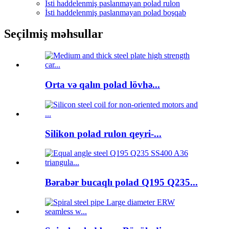
İsti haddelenmiş paslanmayan polad rulon
İsti haddelenmiş paslanmayan polad boşqab
Seçilmiş məhsullar
Orta və qalın polad lövhə...
Silikon polad rulon qeyri-...
Bərabər bucaqlı polad Q195 Q235...