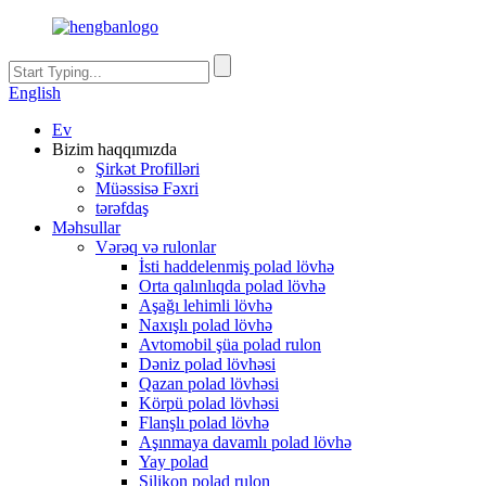
English
Ev
Bizim haqqımızda
Şirkət Profilləri
Müəssisə Fəxri
tərəfdaş
Məhsullar
Vərəq və rulonlar
İsti haddelenmiş polad lövhə
Orta qalınlıqda polad lövhə
Aşağı lehimli lövhə
Naxışlı polad lövhə
Avtomobil şüa polad rulon
Dəniz polad lövhəsi
Qazan polad lövhəsi
Körpü polad lövhəsi
Flanşlı polad lövhə
Aşınmaya davamlı polad lövhə
Yay polad
Silikon polad rulon