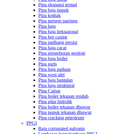
Pipa ekspansi termal
Pipa baja pupuk
Pipa kothak
Pipa persegi panjang
Pipa baja
Pipa baja heksagonal
Pipa bor casing
Pipa padhang presisi
Pipa baja cacat
Pipa pengeboran geologi
Pipa baja boiler
Pipa garis
Pipa baja paduan
Pipa wesi ulet
Pipa baja bantalan
Pipa baja struktural
Pipa Cairan
Pipa boiler tekanan rendah
Pipa pilar hidrolik
Pipa boiler tekanan dhuwur
Pipa pupuk tekanan dhuwur
Pipa cracking petroleum
PPGI
Baja corrugated galvanis
Lembaran bergelombang PPGI