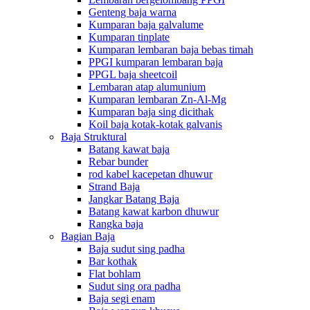
Genteng baja warna
Kumparan baja galvalume
Kumparan tinplate
Kumparan lembaran baja bebas timah
PPGI kumparan lembaran baja
PPGL baja sheetcoil
Lembaran atap alumunium
Kumparan lembaran Zn-Al-Mg
Kumparan baja sing dicithak
Koil baja kotak-kotak galvanis
Baja Struktural
Batang kawat baja
Rebar bunder
rod kabel kacepetan dhuwur
Strand Baja
Jangkar Batang Baja
Batang kawat karbon dhuwur
Rangka baja
Bagian Baja
Baja sudut sing padha
Bar kothak
Flat bohlam
Sudut sing ora padha
Baja segi enam