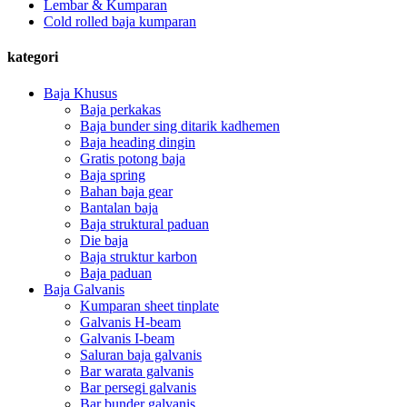
Lembar & Kumparan
Cold rolled baja kumparan
kategori
Baja Khusus
Baja perkakas
Baja bunder sing ditarik kadhemen
Baja heading dingin
Gratis potong baja
Baja spring
Bahan baja gear
Bantalan baja
Baja struktural paduan
Die baja
Baja struktur karbon
Baja paduan
Baja Galvanis
Kumparan sheet tinplate
Galvanis H-beam
Galvanis I-beam
Saluran baja galvanis
Bar warata galvanis
Bar persegi galvanis
Bar bunder galvanis