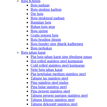
Baja Khusus
Baja paduan
Baja struktur karbon
Die baja
Baja struktural paduan
Bantalan baja
Bahan baja gear
Baja spring
Gratis potong baja
Baja heading dingin
Baja bunder sing ditarik kadhemen
Baja perkakas
Baja tahan karat
Plat baja tahan karat sing digulung panas
Hot rolled stainless steel kumparan
Cold rolled stainless steel kumparan
Strip baja tahan karat
Plat ketebalan medium stainless steel
Tabung las stainless steel
Pipa stainless steel mulus
Pipa bulat stainless steel
Pipa persegi stainless steel
Tabung persegi panjang stainless steel
Tabung khusus stainless steel
Tabung dekoratif stainless steel