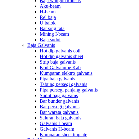
Baja wangun khusus
Aku-beam
H-beam
Rel baja
U balok
Bar sing rata
Mining I-beam
Baja sudut
Baja Galvanis
Hot dip galvanis coil
Hot dip galvanis sheet
Strip baja galvanis
Koil Galvalume Kab
Kumparan elektro galvanis
Pipa baja galvanis
Tabung persegi galvanis
Pipa persegi panjang galvanis
Sudut baja galvanis
Bar bunder galvanis
Bar persegi galvanis
Bar warata galvanis
Saluran baja galvanis
Galvanis I-beam
Galvanis H-beam
Kumparan sheet tinplate