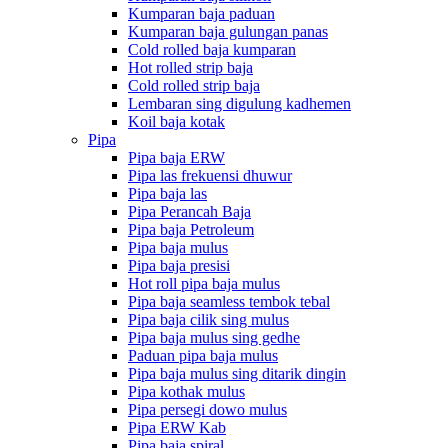
Kumparan baja paduan
Kumparan baja gulungan panas
Cold rolled baja kumparan
Hot rolled strip baja
Cold rolled strip baja
Lembaran sing digulung kadhemen
Koil baja kotak
Pipa
Pipa baja ERW
Pipa las frekuensi dhuwur
Pipa baja las
Pipa Perancah Baja
Pipa baja Petroleum
Pipa baja mulus
Pipa baja presisi
Hot roll pipa baja mulus
Pipa baja seamless tembok tebal
Pipa baja cilik sing mulus
Pipa baja mulus sing gedhe
Paduan pipa baja mulus
Pipa baja mulus sing ditarik dingin
Pipa kothak mulus
Pipa persegi dowo mulus
Pipa ERW Kab
Pipa baja spiral