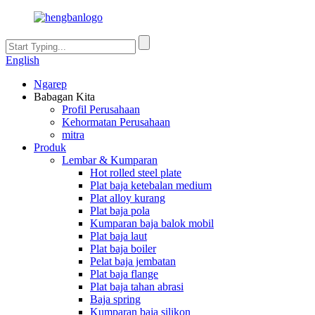
English
Ngarep
Babagan Kita
Profil Perusahaan
Kehormatan Perusahaan
mitra
Produk
Lembar & Kumparan
Hot rolled steel plate
Plat baja ketebalan medium
Plat alloy kurang
Plat baja pola
Kumparan baja balok mobil
Plat baja laut
Plat baja boiler
Pelat baja jembatan
Plat baja flange
Plat baja tahan abrasi
Baja spring
Kumparan baja silikon