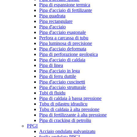
Pipa di espansione termica
Pipa d'acciaio di fertilizante
Pipa quadrata
Pipa rectangulare
Pipa d'acciaio
Pipa d'acciaio esagonale
Perfora a carcassa di tubu
Pipa luminosa di precisione
Pipa d'acciaio deformata
Pipa di perforazione geologica
Pipa d'acciaio di caldaia
Pipa di linea
Pipa d'acciaio in lega
Pipa di ferru duttile
Pipa d'acciaio cuscinetti
Pipa d'acciaio strutturale
Tubi di fluidu
Pipa di caldaia à bassa pressione
Tubu di pilastru idraulicu
Tubu di caldaia à alta pressione
Pipa di fertilizzante à alta pressione
Pipa di cracking di petroliu
PPGI
Acciaio ondulatu galvanizatu
foglia ondulata PPGI