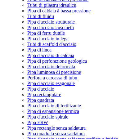
Tubu di pilastru idraulicu
Pipa di caldaia à bassa pressione
Tubi di fluidu
Pipa d'acciaio strutturale
Pipa d'acciaio cuscinetti
Pipa di ferru duttile
Pipa d'acciaio in lega
Tubi di scaffold d'acciaio
Pipa di linea
Pipa d'acciaio di caldaia
Pipa di perforazione geologica
Pipa d'acciaio deformata
Pipa luminosa di precisione
Perfora a carcassa di tubu
Pipa d'acciaio esagonale
Pipa d'acciaio
Pipa rectangulare
Pipa quadrata
Pipa d'acciaio di fertilizante
Pipa di espansione termica
Pipa d'acciaio spirale
Pipa ERW
Pipa rectangle senza saldatura
Pipa quadrata senza saldatura