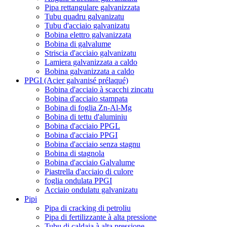
Pipa rettangulare galvanizzata
Tubu quadru galvanizatu
Tubu d'acciaio galvanizatu
Bobina elettro galvanizzata
Bobina di galvalume
Striscia d'acciaio galvanizatu
Lamiera galvanizzata a caldo
Bobina galvanizzata a caldo
PPGI (Acier galvanisé prélaqué)
Bobina d'acciaio à scacchi zincatu
Bobina d'acciaio stampata
Bobina di foglia Zn-Al-Mg
Bobina di tettu d'aluminiu
Bobina d'acciaio PPGL
Bobina d'acciaio PPGI
Bobina d'acciaio senza stagnu
Bobina di stagnola
Bobina d'acciaio Galvalume
Piastrella d'acciaio di culore
foglia ondulata PPGI
Acciaio ondulatu galvanizatu
Pipi
Pipa di cracking di petroliu
Pipa di fertilizzante à alta pressione
Tubu di caldaia à alta pressione