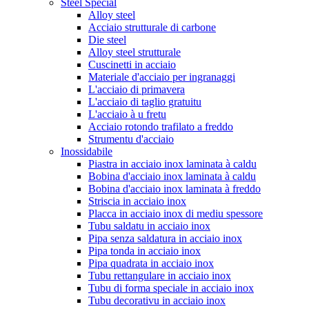
Steel Special
Alloy steel
Acciaio strutturale di carbone
Die steel
Alloy steel strutturale
Cuscinetti in acciaio
Materiale d'acciaio per ingranaggi
L'acciaio di primavera
L'acciaio di taglio gratuitu
L'acciaio à u fretu
Acciaio rotondo trafilato a freddo
Strumentu d'acciaio
Inossidabile
Piastra in acciaio inox laminata à caldu
Bobina d'acciaio inox laminata à caldu
Bobina d'acciaio inox laminata à freddo
Striscia in acciaio inox
Placca in acciaio inox di mediu spessore
Tubu saldatu in acciaio inox
Pipa senza saldatura in acciaio inox
Pipa tonda in acciaio inox
Pipa quadrata in acciaio inox
Tubu rettangulare in acciaio inox
Tubu di forma speciale in acciaio inox
Tubu decorativu in acciaio inox