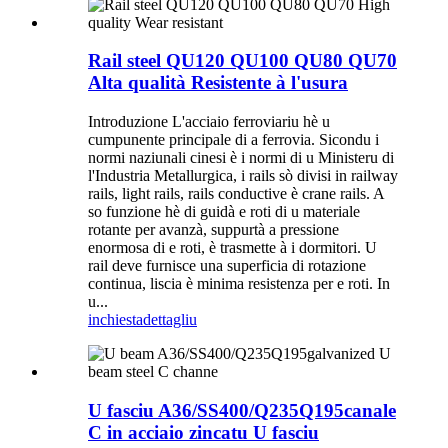
Rail steel QU120 QU100 QU80 QU70
Alta qualità Resistente à l'usura
Introduzione L'acciaio ferroviariu hè u
cumpunente principale di a ferrovia. Sicondu i
normi naziunali cinesi è i normi di u Ministeru di
l'Industria Metallurgica, i rails sò divisi in railway
rails, light rails, rails conductive è crane rails. A
so funzione hè di guidà e roti di u materiale
rotante per avanzà, suppurtà a pressione
enormosa di e roti, è trasmette à i dormitori. U
rail deve furnisce una superficia di rotazione
continua, liscia è minima resistenza per e roti. In
u...
inchiesta
dettagliu
U fasciu A36/SS400/Q235Q195canale
C in acciaio zincatu U fasciu