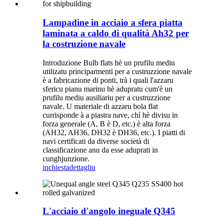
Lampadine in acciaio a sfera piatta
laminata a caldo di qualità Ah32 per
la costruzione navale
Introduzione Bulb flats hè un prufilu mediu
utilizatu principarmenti per a custruzzione navale
è a fabricazione di ponti, trà i quali l'azzaru
sfericu pianu marinu hè adupratu cum'è un
prufilu mediu ausiliariu per a custruzzione
navale. U materiale di azzaru bola flat
currisponde à a piastra nave, chì hè divisu in
forza generale (A, B è D, etc.) è alta forza
(AH32, AH36, DH32 è DH36, etc.). I piatti di
navi certificati da diverse società di
classificazione anu da esse aduprati in
cunghjunzione.
inchiesta
dettagliu
L'acciaio d'angolo ineguale Q345