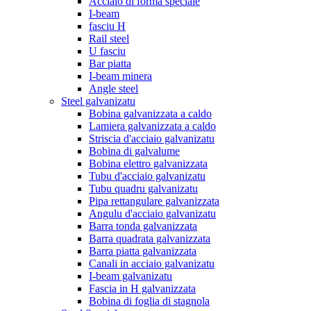
Acciaio di forma speciale
I-beam
fasciu H
Rail steel
U fasciu
Bar piatta
I-beam minera
Angle steel
Steel galvanizatu
Bobina galvanizzata a caldo
Lamiera galvanizzata a caldo
Striscia d'acciaio galvanizatu
Bobina di galvalume
Bobina elettro galvanizzata
Tubu d'acciaio galvanizatu
Tubu quadru galvanizatu
Pipa rettangulare galvanizzata
Angulu d'acciaio galvanizatu
Barra tonda galvanizzata
Barra quadrata galvanizzata
Barra piatta galvanizzata
Canali in acciaio galvanizatu
I-beam galvanizatu
Fascia in H galvanizzata
Bobina di foglia di stagnola