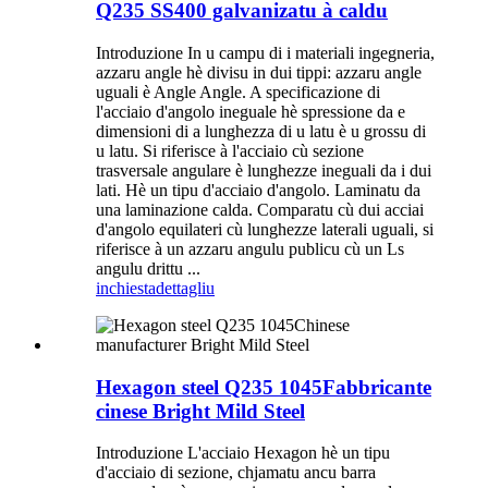
Q235 SS400 galvanizatu à caldu
Introduzione In u campu di i materiali ingegneria,
azzaru angle hè divisu in dui tippi: azzaru angle
uguali è Angle Angle. A specificazione di
l'acciaio d'angolo ineguale hè spressione da e
dimensioni di a lunghezza di u latu è u grossu di
u latu. Si riferisce à l'acciaio cù sezione
trasversale angulare è lunghezze ineguali da i dui
lati. Hè un tipu d'acciaio d'angolo. Laminatu da
una laminazione calda. Comparatu cù dui acciai
d'angolo equilateri cù lunghezze laterali uguali, si
riferisce à un azzaru angulu publicu cù un Ls
angulu drittu ...
inchiesta
dettagliu
Hexagon steel Q235 1045Fabbricante
cinese Bright Mild Steel
Introduzione L'acciaio Hexagon hè un tipu
d'acciaio di sezione, chjamatu ancu barra