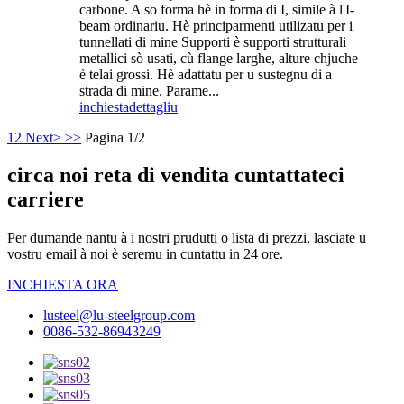
carbone. A so forma hè in forma di I, simile à l'I-
beam ordinariu. Hè principarmenti utilizatu per i
tunnellati di mine Supporti è supporti strutturali
metallici sò usati, cù flange larghe, alture chjuche
è telai grossi. Hè adattatu per u sustegnu di a
strada di mine. Parame...
inchiesta
dettagliu
1
2
Next>
>>
Pagina 1/2
circa noi reta di vendita cuntattateci
carriere
Per dumande nantu à i nostri prudutti o lista di prezzi, lasciate u
vostru email à noi è seremu in cuntattu in 24 ore.
INCHIESTA ORA
lusteel@lu-steelgroup.com
0086-532-86943249