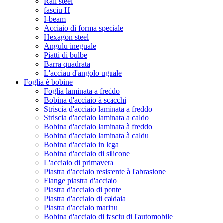
Rail steel
fasciu H
I-beam
Acciaio di forma speciale
Hexagon steel
Angulu ineguale
Piatti di bulbe
Barra quadrata
L'acciau d'angolo uguale
Foglia è bobine
Foglia laminata a freddo
Bobina d'acciaio à scacchi
Striscia d'acciaio laminata a freddo
Striscia d'acciaio laminata a caldo
Bobina d'acciaio laminata à freddo
Bobina d'acciaio laminata à caldu
Bobina d'acciaio in lega
Bobina d'acciaio di silicone
L'acciaio di primavera
Piastra d'acciaio resistente à l'abrasione
Flange piastra d'acciaio
Piastra d'acciaio di ponte
Piastra d'acciaio di caldaia
Piastra d'acciaio marinu
Bobina d'acciaio di fasciu di l'automobile