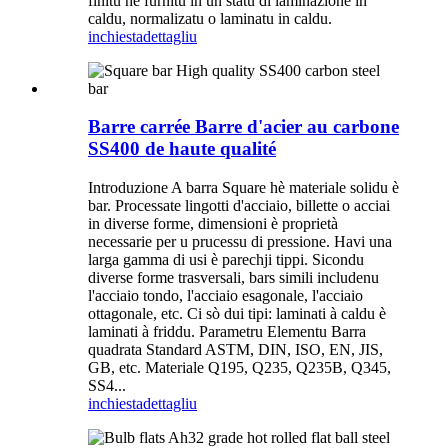
finitu hè furnitu in un statu di laminazione in
caldu, normalizatu o laminatu in caldu.
inchiesta
dettagliu
Barre carrée Barre d'acier au carbone
SS400 de haute qualité
Introduzione A barra Square hè materiale solidu è
bar. Processate lingotti d'acciaio, billette o acciai
in diverse forme, dimensioni è proprietà
necessarie per u prucessu di pressione. Havi una
larga gamma di usi è parechji tippi. Sicondu
diverse forme trasversali, bars simili includenu
l'acciaio tondo, l'acciaio esagonale, l'acciaio
ottagonale, etc. Ci sò dui tipi: laminati à caldu è
laminati à friddu. Parametru Elementu Barra
quadrata Standard ASTM, DIN, ISO, EN, JIS,
GB, etc. Materiale Q195, Q235, Q235B, Q345,
SS4...
inchiesta
dettagliu