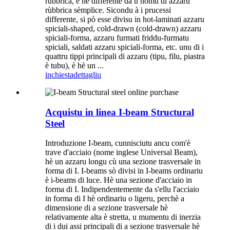
rùbbrica, è hè differente da u nomu di azzaru
rùbbrica sèmplice. Sicondu à i prucessi
differente, si pò esse divisu in hot-laminati azzaru
spiciali-shaped, cold-drawn (cold-drawn) azzaru
spiciali-forma, azzaru furmati friddu-furmatu
spiciali, saldati azzaru spiciali-forma, etc. unu di i
quattru tippi principali di azzaru (tipu, filu, piastra
è tubu), è hè un ...
inchiesta
dettagliu
Acquistu in linea I-beam Structural
Steel
Introduzione I-beam, cunnisciutu ancu com'è
trave d'acciaio (nome inglese Universal Beam),
hè un azzaru longu cù una sezione trasversale in
forma di I. I-beams sò divisi in I-beams ordinariu
è i-beams di luce. Hè una sezione d'acciaio in
forma di I. Indipendentemente da s'ellu l'acciaio
in forma di I hè ordinariu o ligeru, perchè a
dimensione di a sezione trasversale hè
relativamente alta è stretta, u mumentu di inerzia
di i dui assi principali di a sezione trasversale hè