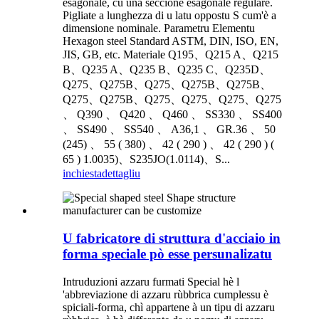
esagonale, cù una seccione esagonale regulare.
Pigliate a lunghezza di u latu oppostu S cum'è a
dimensione nominale. Parametru Elementu
Hexagon steel Standard ASTM, DIN, ISO, EN,
JIS, GB, etc. Materiale Q195、Q215 A、Q215
B、Q235 A、Q235 B、Q235 C、Q235D、
Q275、Q275B、Q275、Q275B、Q275B、
Q275、Q275B、Q275、Q275、Q275、Q275
、 Q390 、 Q420 、 Q460 、 SS330 、 SS400
、 SS490 、 SS540 、 A36,1 、 GR.36 、 50
(245) 、 55 ( 380) 、 42 ( 290 ) 、 42 ( 290 ) (
65 ) 1.0035)、S235JO(1.0114)、S...
inchiesta
dettagliu
U fabricatore di struttura d'acciaio in
forma speciale pò esse persunalizatu
Intruduzioni azzaru furmati Special hè l
'abbreviazione di azzaru rùbbrica cumplessu è
spiciali-forma, chì appartene à un tipu di azzaru