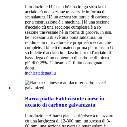
Introduzione U fasciu hè una longa striscia di
acciaio cù una sezione trasversale in forma di
scanalatura. Hè un azzaru strutturale di carbone
per a custruzzione è a machina. Hè una sezione
d'acciaio cù una seccione cumplessa è a so
sezione trasversale hè in forma di groove. In usu,
hè necessariu di avè una bona saldatura, un
rendimentu di rivetture è e proprietà meccaniche
cumplete. I billetti di materia prima per u fasciu U
sò billette d'acciaio in u fasciu U o di l'acciaio di
bassa lega cù un cuntenutu di carbone di micca
più di 0,25%. U beamis U finitu consegnatu
dopu ...
inchiesta
dettagliu
Barra piatta Fabbricante cinese in
acciaio di carbone galvanizatu
Introduzione A barra piatta si riferisce à un azzaru
cù una larghezza di 12-300 mm, un grossu di 3-
60 mm, una sezione trasversale rettangulare è