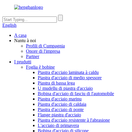
English
A casa
Nantu à noi
Profili di Cumpagnia
Onore di l'impresa
Partner
I prudutti
Foglia è bobine
Piastra d'acciaio laminata à caldu
Piastra d'acciaio di medio spessore
Piastra di bassa lega
U mudellu di piastra d'acciaio
Bobina d'acciaio di fasciu di l'automobile
Piastra d'acciaio marinu
Piastra d'acciaio di caldaia
Piastra d'acciaio di ponte
Flange piastra d'acciaio
Piastra d'acciaio resistente à l'abrasione
L'acciaio di primavera
Bobina d'acciaio di silicone