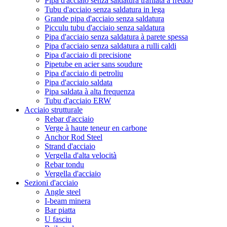
Pipa d'acciaio senza saldatura trafilata a freddo
Tubu d'acciaio senza saldatura in lega
Grande pipa d'acciaio senza saldatura
Picculu tubu d'acciaio senza saldatura
Pipa d'acciaio senza saldatura à parete spessa
Pipa d'acciaio senza saldatura a rulli caldi
Pipa d'acciaio di precisione
Pipetube en acier sans soudure
Pipa d'acciaio di petroliu
Pipa d'acciaio saldata
Pipa saldata à alta frequenza
Tubu d'acciaio ERW
Acciaio strutturale
Rebar d'acciaio
Verge à haute teneur en carbone
Anchor Rod Steel
Strand d'acciaio
Vergella d'alta velocità
Rebar tondu
Vergella d'acciaio
Sezioni d'acciaio
Angle steel
I-beam minera
Bar piatta
U fasciu