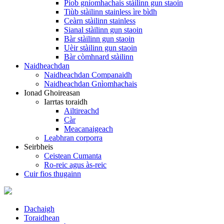
Pìob gnìomhachais stàilinn gun staoin
Tiùb stàilinn stainless ìre bìdh
Ceàrn stàilinn stainless
Sianal stàilinn gun staoin
Bàr stàilinn gun staoin
Uèir stàilinn gun staoin
Bàr còmhnard stàilinn
Naidheachdan
Naidheachdan Companaidh
Naidheachdan Gnìomhachais
Ionad Ghoireasan
Iarrtas toraidh
Ailtireachd
Càr
Meacanaigeach
Leabhran corporra
Seirbheis
Ceistean Cumanta
Ro-reic agus às-reic
Cuir fios thugainn
Dachaigh
Toraidhean