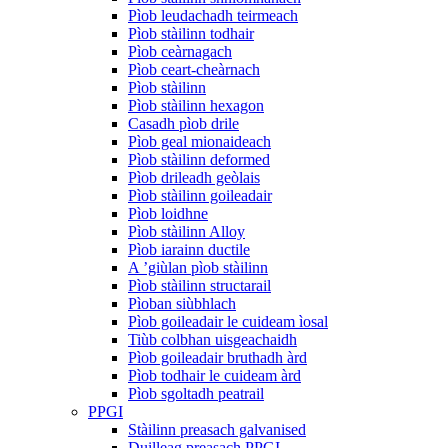
Pìob leudachadh teirmeach
Pìob stàilinn todhair
Pìob ceàrnagach
Pìob ceart-cheàrnach
Pìob stàilinn
Pìob stàilinn hexagon
Casadh pìob drile
Pìob geal mionaideach
Pìob stàilinn deformed
Pìob drileadh geòlais
Pìob stàilinn goileadair
Pìob loidhne
Pìob stàilinn Alloy
Pìob iarainn ductile
A ’giùlan pìob stàilinn
Pìob stàilinn structarail
Pìoban siùbhlach
Pìob goileadair le cuideam ìosal
Tiùb colbhan uisgeachaidh
Pìob goileadair bruthadh àrd
Pìob todhair le cuideam àrd
Pìob sgoltadh peatrail
PPGI
Stàilinn preasach galvanised
Duilleag preasach PPGI