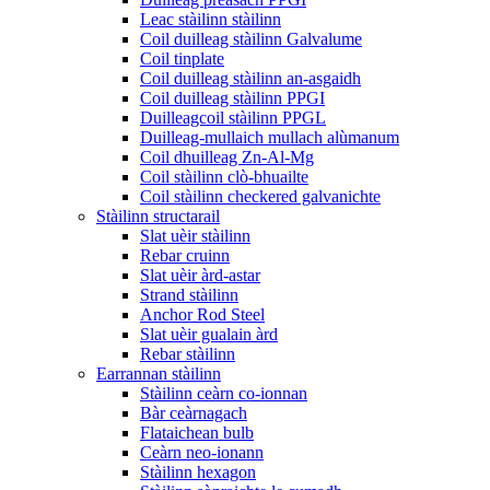
Leac stàilinn stàilinn
Coil duilleag stàilinn Galvalume
Coil tinplate
Coil duilleag stàilinn an-asgaidh
Coil duilleag stàilinn PPGI
Duilleagcoil stàilinn PPGL
Duilleag-mullaich mullach alùmanum
Coil dhuilleag Zn-Al-Mg
Coil stàilinn clò-bhuailte
Coil stàilinn checkered galvanichte
Stàilinn structarail
Slat uèir stàilinn
Rebar cruinn
Slat uèir àrd-astar
Strand stàilinn
Anchor Rod Steel
Slat uèir gualain àrd
Rebar stàilinn
Earrannan stàilinn
Stàilinn ceàrn co-ionnan
Bàr ceàrnagach
Flataichean bulb
Ceàrn neo-ionann
Stàilinn hexagon