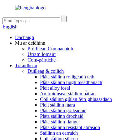
English
Dachaigh
Mu ar deidhinn
Pròifilean Companaidh
Urram Iomairt
Com-pàirtiche
Toraidhean
Duilleag & coilich
Plàta stàilinn roiligeadh teth
Plàta stàilinn tiugh meadhanach
Pleit alloy ìosal
An truinnsear stàilinn pàtran
Coil stàilinn giùlan fèin-ghluasadach
Pleit stàilinn mara
Plàta stàilinn goileadair
Plàta stàilinn drochaid
Plàta stàilinn flange
Plàta stàilinn resistant abrasion
Stàilinn an earraich
Coil stàilinn silicon