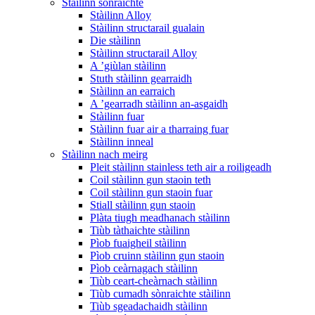
Stàilinn sònraichte
Stàilinn Alloy
Stàilinn structarail gualain
Die stàilinn
Stàilinn structarail Alloy
A ’giùlan stàilinn
Stuth stàilinn gearraidh
Stàilinn an earraich
A ’gearradh stàilinn an-asgaidh
Stàilinn fuar
Stàilinn fuar air a tharraing fuar
Stàilinn inneal
Stàilinn nach meirg
Pleit stàilinn stainless teth air a roiligeadh
Coil stàilinn gun staoin teth
Coil stàilinn gun staoin fuar
Stiall stàilinn gun staoin
Plàta tiugh meadhanach stàilinn
Tiùb tàthaichte stàilinn
Pìob fuaigheil stàilinn
Pìob cruinn stàilinn gun staoin
Pìob ceàrnagach stàilinn
Tiùb ceart-cheàrnach stàilinn
Tiùb cumadh sònraichte stàilinn
Tiùb sgeadachaidh stàilinn