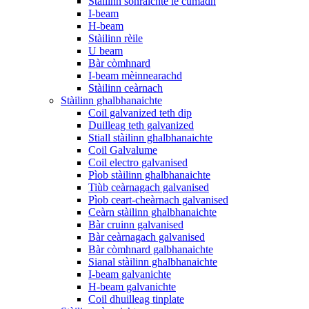
Stàilinn sònraichte le cumadh
I-beam
H-beam
Stàilinn rèile
U beam
Bàr còmhnard
I-beam mèinnearachd
Stàilinn ceàrnach
Stàilinn ghalbhanaichte
Coil galvanized teth dip
Duilleag teth galvanized
Stiall stàilinn ghalbhanaichte
Coil Galvalume
Coil electro galvanised
Pìob stàilinn ghalbhanaichte
Tiùb ceàrnagach galvanised
Pìob ceart-cheàrnach galvanised
Ceàrn stàilinn ghalbhanaichte
Bàr cruinn galvanised
Bàr ceàrnagach galvanised
Bàr còmhnard galbhanaichte
Sianal stàilinn ghalbhanaichte
I-beam galvanichte
H-beam galvanichte
Coil dhuilleag tinplate