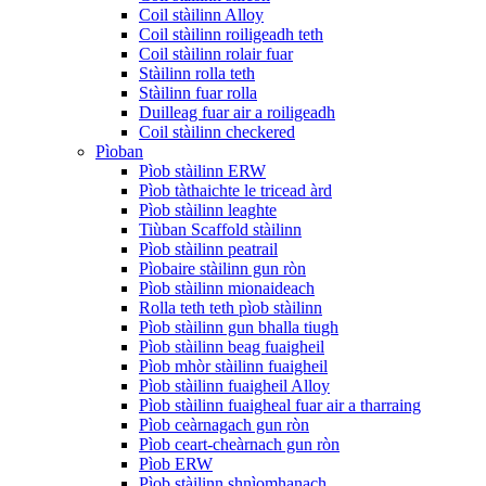
Coil stàilinn Alloy
Coil stàilinn roiligeadh teth
Coil stàilinn rolair fuar
Stàilinn rolla teth
Stàilinn fuar rolla
Duilleag fuar air a roiligeadh
Coil stàilinn checkered
Pìoban
Pìob stàilinn ERW
Pìob tàthaichte le tricead àrd
Pìob stàilinn leaghte
Tiùban Scaffold stàilinn
Pìob stàilinn peatrail
Pìobaire stàilinn gun ròn
Pìob stàilinn mionaideach
Rolla teth teth pìob stàilinn
Pìob stàilinn gun bhalla tiugh
Pìob stàilinn beag fuaigheil
Pìob mhòr stàilinn fuaigheil
Pìob stàilinn fuaigheil Alloy
Pìob stàilinn fuaigheal fuar air a tharraing
Pìob ceàrnagach gun ròn
Pìob ceart-cheàrnach gun ròn
Pìob ERW
Pìob stàilinn shnìomhanach