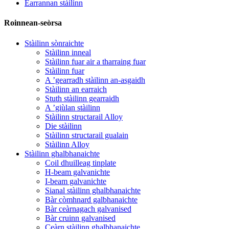
Earrannan stàilinn
Roinnean-seòrsa
Stàilinn sònraichte
Stàilinn inneal
Stàilinn fuar air a tharraing fuar
Stàilinn fuar
A ’gearradh stàilinn an-asgaidh
Stàilinn an earraich
Stuth stàilinn gearraidh
A ’giùlan stàilinn
Stàilinn structarail Alloy
Die stàilinn
Stàilinn structarail gualain
Stàilinn Alloy
Stàilinn ghalbhanaichte
Coil dhuilleag tinplate
H-beam galvanichte
I-beam galvanichte
Sianal stàilinn ghalbhanaichte
Bàr còmhnard galbhanaichte
Bàr ceàrnagach galvanised
Bàr cruinn galvanised
Ceàrn stàilinn ghalbhanaichte