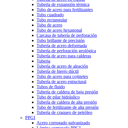
Tubería de expansión térmica
Tubo de acero para fertilizantes
Tubo cuadrado
Tubo rectangular
Tubo de acero
Tubo de acero hexagonal
Carcasa de tubería de perforación
Tubo brillante de precisión
Tubería de acero deformada
Tubería de perforación geológica
Tubería de acero para calderas
Tuberia
Tubería de acero de aleación
Tubería de hierro dúctil
Tubo de acero para cojinetes
Tubería de acero estructural
Tubos de fluido
Tubería de caldera de baja presión
Tubo de pilar hidráulico
Tubería de caldera de alta presión
Tubo de fertilizante de alta presión
Tubería de craqueo de petróleo
PPGI
Acero corrugado galvanizado
Lámina corrugada PPGI