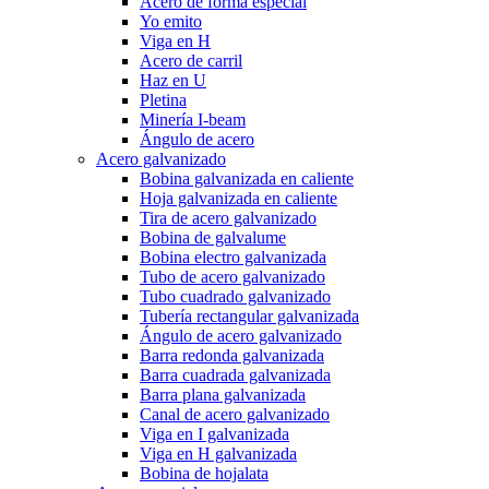
Acero de forma especial
Yo emito
Viga en H
Acero de carril
Haz en U
Pletina
Minería I-beam
Ángulo de acero
Acero galvanizado
Bobina galvanizada en caliente
Hoja galvanizada en caliente
Tira de acero galvanizado
Bobina de galvalume
Bobina electro galvanizada
Tubo de acero galvanizado
Tubo cuadrado galvanizado
Tubería rectangular galvanizada
Ángulo de acero galvanizado
Barra redonda galvanizada
Barra cuadrada galvanizada
Barra plana galvanizada
Canal de acero galvanizado
Viga en I galvanizada
Viga en H galvanizada
Bobina de hojalata