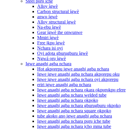
Steel pụrụ iche
Alloy ígwè
Carbon structural ígwè
anwụ ígwè
Alloy structural ígwè
Na-ebu ígwè
Gear ígwè ihe onwunwe
Mmiri ígwè
Free ịkpụ ígwè
Nchara isi oyi
Oyi adọta gburugburu ígwè
Ngwá ọrụ ígwè
Igwe anaghị agba nchara
Hot akpọrepu igwe anaghị agba nchara
Igwe igwe anaghị agba nchara akpọrepu oku
Igwe igwe anaghị agba nchara oyi akpọrepu
eriri igwe anaghị agba nchara
Igwe anaghị agba nchara ọkara ọkpụrụkpụ efere
Igwe anaghị agba nchara welded tube
Igwe anaghị agba nchara ọkpọkọ
Igwe anaghị agba nchara gburugburu ọkpọkọ
Igwe anaghị agba nchara square ọkpọkọ
tube akụkụ anọ igwe anaghị agba nchara
Igwe anaghị agba nchara pụrụ iche tube
Igwe anaghị agba nchara ịchọ mma tube