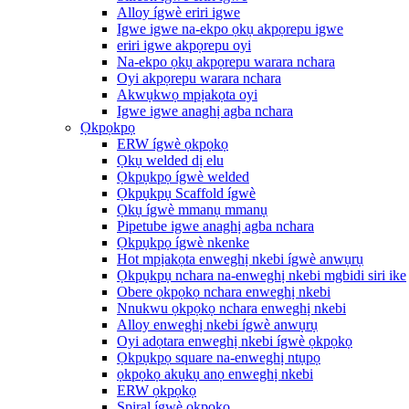
Alloy ígwè eriri igwe
Igwe igwe na-ekpo ọkụ akpọrepu igwe
eriri igwe akpọrepu oyi
Na-ekpo ọkụ akpọrepu warara nchara
Oyi akpọrepu warara nchara
Akwụkwọ mpịakọta oyi
Igwe igwe anaghị agba nchara
Ọkpọkpọ
ERW ígwè ọkpọkọ
Ọkụ welded dị elu
Ọkpụkpọ ígwè welded
Ọkpụkpụ Scaffold ígwè
Ọkụ ígwè mmanụ mmanụ
Pipetube igwe anaghị agba nchara
Ọkpụkpọ ígwè nkenke
Hot mpịakọta enweghị nkebi ígwè anwụrụ
Ọkpụkpụ nchara na-enweghị nkebi mgbidi siri ike
Obere ọkpọkọ nchara enweghị nkebi
Nnukwu ọkpọkọ nchara enweghị nkebi
Alloy enweghị nkebi ígwè anwụrụ
Oyi adọtara enweghị nkebi ígwè ọkpọkọ
Ọkpụkpọ square na-enweghị ntụpọ
ọkpọkọ akụkụ anọ enweghị nkebi
ERW ọkpọkọ
Spiral ígwè ọkpọkọ