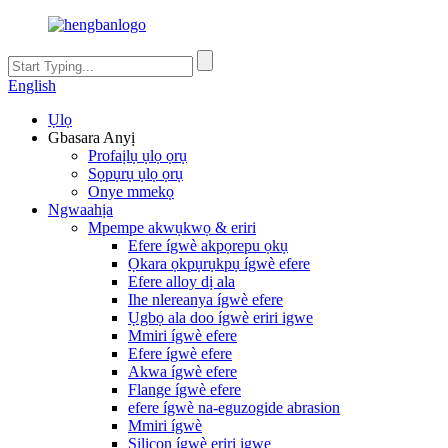
English
Ụlọ
Gbasara Anyị
Profaịlụ ụlọ ọrụ
Sọpụrụ ụlọ ọrụ
Onye mmekọ
Ngwaahịa
Mpempe akwụkwọ & eriri
Efere ígwè akpọrepu ọkụ
Ọkara ọkpụrụkpụ ígwè efere
Efere alloy dị ala
Ihe nlereanya ígwè efere
Ụgbọ ala doo ígwè eriri igwe
Mmiri ígwè efere
Efere ígwè efere
Akwa ígwè efere
Flange ígwè efere
efere ígwè na-eguzogide abrasion
Mmiri ígwè
Silicon ígwè eriri igwe