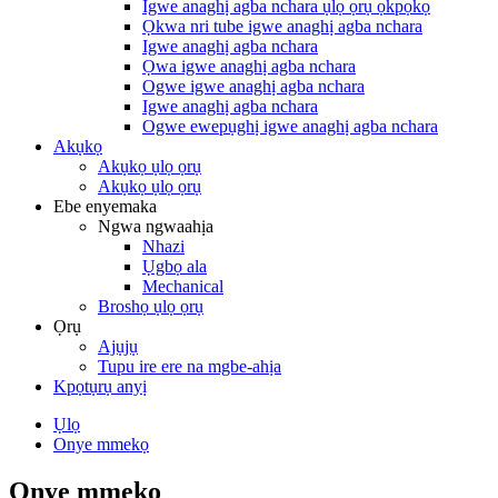
Igwe anaghị agba nchara ụlọ ọrụ ọkpọkọ
Ọkwa nri tube igwe anaghị agba nchara
Igwe anaghị agba nchara
Ọwa igwe anaghị agba nchara
Ogwe igwe anaghị agba nchara
Igwe anaghị agba nchara
Ogwe ewepụghị igwe anaghị agba nchara
Akụkọ
Akụkọ ụlọ ọrụ
Akụkọ ụlọ ọrụ
Ebe enyemaka
Ngwa ngwaahịa
Nhazi
Ụgbọ ala
Mechanical
Broshọ ụlọ ọrụ
Ọrụ
Ajụjụ
Tupu ire ere na mgbe-ahịa
Kpọtụrụ anyị
Ụlọ
Onye mmekọ
Onye mmekọ