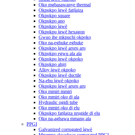
Ọkụ mgbasawanye thermal
Ọkpụkpọ ígwè fatịlaịza
Ọkpụkpọ square
Ọkpụkpọ anọ
Ọkpụkpọ ígwè
Ọkpụkpụ ígwè hexagon
Gwuo ihe mkpuchi ọkpọkọ
Ọkụ na-egbuke egbuke
Ọkpụkpọ ígwè arụrụ arụ
Ọkpụkpọ egwu ala ala
Ọkpụkpụ ígwè ọkpọkọ
Ọkpụkpọ ahịrị
Alloy ígwè ọkpọkọ
Ọkpụkpụ ígwè ductile
Na-ebu ígwè ọkpọkọ
Ọkpụkpụ ígwè arụrụ arụ
Ọkụ mmiri mmiri
Ọkụ mmiri ọkụ dị ala
Hydraulic ogidi tube
Ọkụ mmiri ọkụ dị elu
Ọkpụkpọ fatịlaịza nrụgide dị elu
Ọkụ na-agbawa mmanụ ala
PPGI
Galvanized corrugated ígwè
Mpempe akwụkwọ corrugated PPGI