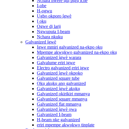
Nchara nwere ụdị pụrụ iche
I-obe
H-ogwu
Ụgbọ okporo ígwè
Ị ọkụ
Ogwe dị larịị
Ngwuputa I-beam
Nchara nkuku
Galvanized ígwè
Igwe mmiri galvanized na-ekpo ọkụ
Mpempe akwụkwọ galvanized na-ekpo ọkụ
Galvanized ígwè warara
Galvalume eriri igwe
Electro galvanized eriri igwe
Galvanized ígwè ọkpọkọ
Galvanized square tube
Ọkụ akụkụ anọ galvanized
Galvanized ígwè akụkụ
Galvanized okirikiri mmanya
Galvanized square mmanya
Galvanized flat mmanya
Galvanized ígwè ọwa
Galvanized I-beam
H-beam nke galvanized
eriri mpempe akwụkwọ tinplate