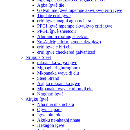
Agba ígwè tile
Galvalume ígwè mpempe akwụkwọ eriri igwe
Tinplate eriri igwe
eriri igwe anaghị agba nchara
PPGI ígwè mpempe akwụkwọ eriri igwe
PPGL ígwè sheetcoil
Aluminom roofing sheetcoil
Zn-Al-Mg eriri mpempe akwụkwọ
eriri igwe e biri ebi
eriri igwe checkered galvanized
Nrụpụta Steel
mkpanaka waya igwe
Mgbagharị gburugburu
Mkpanaka waya dị elu
Steel Strand
Arịlịka mkpanaka ígwè
Mkpanaka waya carbon dị elu
Ntugharị ígwè
Akụkụ ígwè
Nha nha nha nchara
Ogwe square
Igwe ọkụ ọkụ
Akụkụ na-ahaghị nhata
Hexagon ígwè