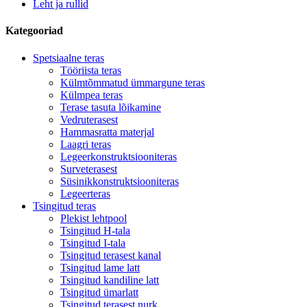
Leht ja rullid
Kategooriad
Spetsiaalne teras
Tööriista teras
Külmtõmmatud ümmargune teras
Külmpea teras
Terase tasuta lõikamine
Vedruterasest
Hammasratta materjal
Laagri teras
Legeerkonstruktsiooniteras
Surveterasest
Süsinikkonstruktsiooniteras
Legeerteras
Tsingitud teras
Plekist lehtpool
Tsingitud H-tala
Tsingitud I-tala
Tsingitud terasest kanal
Tsingitud lame latt
Tsingitud kandiline latt
Tsingitud ümarlatt
Tsingitud terasest nurk