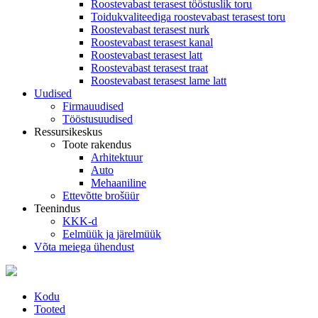
Roostevabast terasest tööstuslik toru
Toidukvaliteediga roostevabast terasest toru
Roostevabast terasest nurk
Roostevabast terasest kanal
Roostevabast terasest latt
Roostevabast terasest traat
Roostevabast terasest lame latt
Uudised
Firmauudised
Tööstusuudised
Ressursikeskus
Toote rakendus
Arhitektuur
Auto
Mehaaniline
Ettevõtte brošüür
Teenindus
KKK-d
Eelmüük ja järelmüük
Võta meiega ühendust
Kodu
Tooted