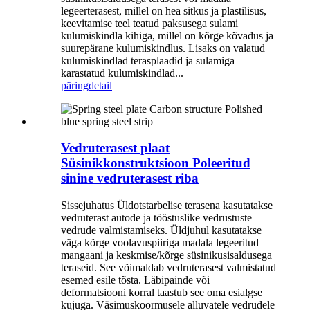
legeerterasest, millel on hea sitkus ja plastilisus,
keevitamise teel teatud paksusega sulami
kulumiskindla kihiga, millel on kõrge kõvadus ja
suurepärane kulumiskindlus. Lisaks on valatud
kulumiskindlad terasplaadid ja sulamiga
karastatud kulumiskindlad...
päring
detail
Vedruterasest plaat
Süsinikkonstruktsioon Poleeritud
sinine vedruterasest riba
Sissejuhatus Üldotstarbelise terasena kasutatakse
vedruterast autode ja tööstuslike vedrustuste
vedrude valmistamiseks. Üldjuhul kasutatakse
väga kõrge voolavuspiiriga madala legeeritud
mangaani ja keskmise/kõrge süsinikusisaldusega
teraseid. See võimaldab vedruterasest valmistatud
esemed esile tõsta. Läbipainde või
deformatsiooni korral taastub see oma esialgse
kujuga. Väsimuskoormusele alluvatele vedrudele