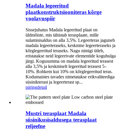
Madala legeeritud
plaatkonstruktsiooniteras kõrge
voolavuspiir
Sissejuhatus Madala legeeritud plaat on
üldmõiste, mis tähistab terasplaate, mille
sulamisisaldus on alla 3,5%. Legeerteras jaguneb
madala legeerteraseks, keskmise legeerteraseks ja
kõrglegeeritud teraseks. Nagu nimigi ütleb,
eristatakse neid legeerivate elementide koguhulga
järgi. Kogusumma on madala legeeritud terasest
alla 3,5% ja keskmiselt legeeritud terasest 5–
10%. Rohkem kui 10% on kõrglegeeritud teras.
Kodumaistes tavades nimetatakse erikvaliteediga
süsinikterast ja legeerterast sp...
päring
detail
Mustri terasplaat Madala
süsinikusisaldusega terasplaat
reljeefne