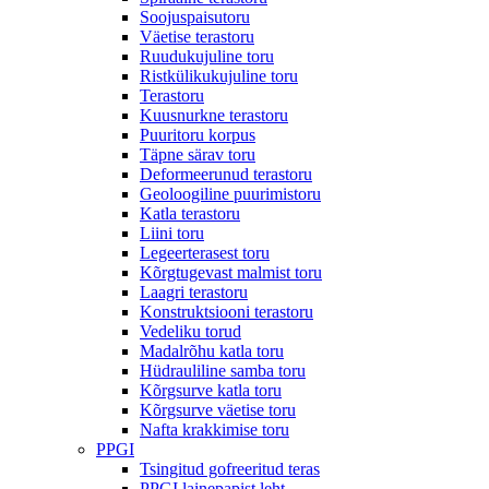
Soojuspaisutoru
Väetise terastoru
Ruudukujuline toru
Ristkülikukujuline toru
Terastoru
Kuusnurkne terastoru
Puuritoru korpus
Täpne särav toru
Deformeerunud terastoru
Geoloogiline puurimistoru
Katla terastoru
Liini toru
Legeerterasest toru
Kõrgtugevast malmist toru
Laagri terastoru
Konstruktsiooni terastoru
Vedeliku torud
Madalrõhu katla toru
Hüdrauliline samba toru
Kõrgsurve katla toru
Kõrgsurve väetise toru
Nafta krakkimise toru
PPGI
Tsingitud gofreeritud teras
PPGI lainepapist leht