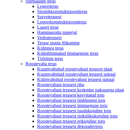
Spetsiaalne teras
Legeerteras
Süsinikkonstruktsiooniteras
Surveterasest
Legeerkonstruktsiooniteras
Laagri teras
Hammasratta materjal
Vedruterasest
Terase tasuta lõikamine
Külmpea teras
Külmtõmmatud ümmargune teras
Tööriista teras
Roostevaba teras
Kuumvaltsitud roostevabast terasest plaat
Kuumvaltsitud roostevabast terasest spiraal
Külmvaltsitud roostevabast terasest spiraal
Roostevabast terasest riba
Roostevabast terasest keskmise paksusega plaat
Roostevabast terasest keevitatud toru
Roostevabast terasest õmblusteta toru
Roostevabast terasest ümmargune toru
Roostevabast terasest ruudukujuline toru
Roostevabast terasest ristkülikukujuline toru
Roostevabast terasest erikujuline toru
Roostevabast terasest dekoratiivtoru