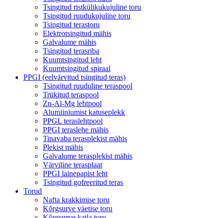
Tsingitud ristkülikukujuline toru
Tsingitud ruudukujuline toru
Tsingitud terastoru
Elektrotsingitud mähis
Galvalume mähis
Tsingitud terasriba
Kuumtsingitud leht
Kuumtsingitud spiraal
PPGI (eelvärvitud tsingitud teras)
Tsingitud ruuduline teraspool
Trükitud teraspool
Zn-Al-Mg lehtpool
Alumiiniumist katuseplekk
PPGL teraslehtpool
PPGI teraslehe mähis
Tinavaba terasplekist mähis
Plekist mähis
Galvalume terasplekist mähis
Värviline terasplaat
PPGI lainepapist leht
Tsingitud gofreeritud teras
Torud
Nafta krakkimise toru
Kõrgsurve väetise toru
Kõrgsurve katla toru