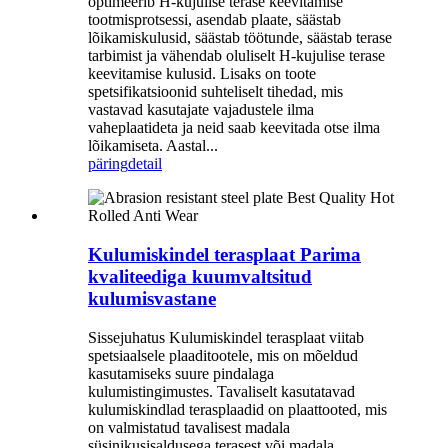
optimeerib H-kujulise terase keevitamise
tootmisprotsessi, asendab plaate, säästab
lõikamiskulusid, säästab töötunde, säästab terase
tarbimist ja vähendab oluliselt H-kujulise terase
keevitamise kulusid. Lisaks on toote
spetsifikatsioonid suhteliselt tihedad, mis
vastavad kasutajate vajadustele ilma
vaheplaatideta ja neid saab keevitada otse ilma
lõikamiseta. Aastal...
päring
detail
Kulumiskindel terasplaat Parima
kvaliteediga kuumvaltsitud
kulumisvastane
Sissejuhatus Kulumiskindel terasplaat viitab
spetsiaalsele plaaditootele, mis on mõeldud
kasutamiseks suure pindalaga
kulumistingimustes. Tavaliselt kasutatavad
kulumiskindlad terasplaadid on plaattooted, mis
on valmistatud tavalisest madala
süsinikusisaldusega terasest või madala