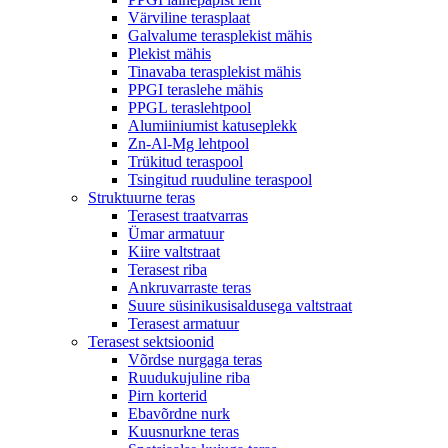
Värviline terasplaat
Galvalume terasplekist mähis
Plekist mähis
Tinavaba terasplekist mähis
PPGI teraslehe mähis
PPGL teraslehtpool
Alumiiniumist katuseplekk
Zn-Al-Mg lehtpool
Trükitud teraspool
Tsingitud ruuduline teraspool
Struktuurne teras
Terasest traatvarras
Ümar armatuur
Kiire valtstraat
Terasest riba
Ankruvarraste teras
Suure süsinikusisaldusega valtstraat
Terasest armatuur
Terasest sektsioonid
Võrdse nurgaga teras
Ruudukujuline riba
Pirn korterid
Ebavõrdne nurk
Kuusnurkne teras