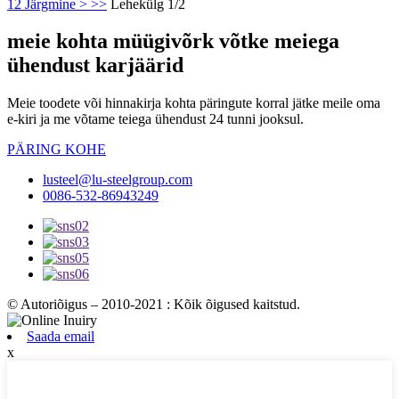
1
2
Järgmine >
>>
Lehekülg 1/2
meie kohta müügivõrk võtke meiega
ühendust karjäärid
Meie toodete või hinnakirja kohta päringute korral jätke meile oma
e-kiri ja me võtame teiega ühendust 24 tunni jooksul.
PÄRING KOHE
lusteel@lu-steelgroup.com
0086-532-86943249
© Autoriõigus – 2010-2021 : Kõik õigused kaitstud.
Saada email
x