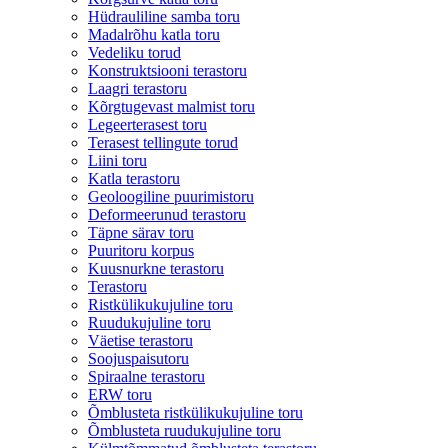
Hüdrauliline samba toru
Madalrõhu katla toru
Vedeliku torud
Konstruktsiooni terastoru
Laagri terastoru
Kõrgtugevast malmist toru
Legeerterasest toru
Terasest tellingute torud
Liini toru
Katla terastoru
Geoloogiline puurimistoru
Deformeerunud terastoru
Täpne särav toru
Puuritoru korpus
Kuusnurkne terastoru
Terastoru
Ristkülikukujuline toru
Ruudukujuline toru
Väetise terastoru
Soojuspaisutoru
Spiraalne terastoru
ERW toru
Õmblusteta ristkülikukujuline toru
Õmblusteta ruudukujuline toru