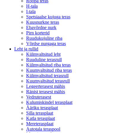
Rööpa teras
H-tala
I-tala
Spetsiaalse kujuga teras
Kuusnurkne teras
Ebavõrdne nurk
Pirn korterid
Ruudukujuline riba
Võrdse nurgaga teras
Leht ja rullid
Külmvaltsitud leht
Ruuduline terasrull
Külmvaltsitud riba teras
Kuumvaltsitud riba teras
Külmvaltsitud terasrull
Kuumvaltsitud terasrull
Legeerterasest mähis
Ränist terasest mähis
Vedruterasest
Kulumiskindel terasplaat
Ääriku terasplaat
Silla terasplaat
Katla terasplaat
Mereterasplaat
Autotala teraspool