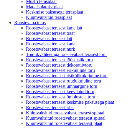
Mustri terasplaat
Madalsulamist plaat
Keskmise paksusega terasplaat
Kuumvaltsitud terasplaat
Roostevaba teras
Roostevabast terasest lame latt
Roostevabast terasest traat
Roostevabast terasest latt
Roostevabast terasest kanal
Roostevabast terasest nurk
Toidukvaliteediga roostevabast terasest toru
Roostevabast terasest tööstuslik toru
Roostevabast terasest dekoratiivtoru
Roostevabast terasest erikujuline toru
Roostevabast terasest ristkülikukujuline toru
Roostevabast terasest ruudukujuline toru
Roostevabast terasest ümmargune toru
Roostevabast terasest keevitatud toru
Roostevabast terasest õmblusteta toru
Roostevabast terasest keskmise paksusega plaat
Roostevabast terasest riba
Külmvaltsitud roostevabast terasest spiraal
Kuumvaltsitud roostevabast terasest spiraal
Kuumvaltsitud roostevabast terasest plaat