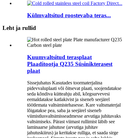
Külmvaltsitud roostevaba teras...
Leht ja rullid
Kuumvaltsitud terasplaat
Plaaditootja Q235 Süsinikterasest
plaat
Sissejuhatus Kasutades toormaterjalina
pidevvaluplaati või õitsevat plaati, soojendatakse
seda kõndiva kütteahju abil, kõrgsurvevesi
eemaldatakse katlakivist ja siseneb seejärel
töötlemata valtsimistehasesse. Kare valtsmaterjal
lõigatakse pea, saba ja seejärel siseneb
viimistlusvaltsimisseadmesse arvutiga juhitavaks
valtsimiseks. Pärast viimast rullimist läbib see
laminaarse jahutuse (arvutiga juhitav
jahutuskiirus) ja keritakse rulliga, et saada sirge