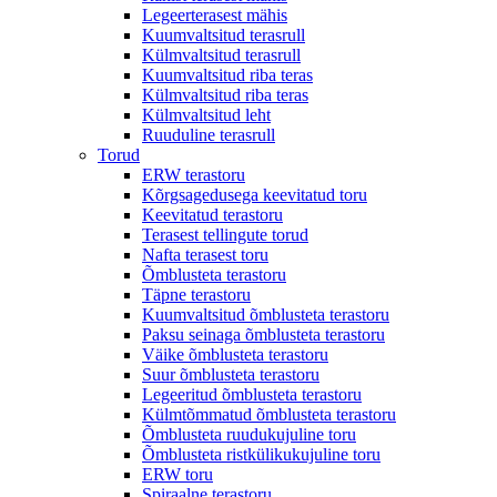
Legeerterasest mähis
Kuumvaltsitud terasrull
Külmvaltsitud terasrull
Kuumvaltsitud riba teras
Külmvaltsitud riba teras
Külmvaltsitud leht
Ruuduline terasrull
Torud
ERW terastoru
Kõrgsagedusega keevitatud toru
Keevitatud terastoru
Terasest tellingute torud
Nafta terasest toru
Õmblusteta terastoru
Täpne terastoru
Kuumvaltsitud õmblusteta terastoru
Paksu seinaga õmblusteta terastoru
Väike õmblusteta terastoru
Suur õmblusteta terastoru
Legeeritud õmblusteta terastoru
Külmtõmmatud õmblusteta terastoru
Õmblusteta ruudukujuline toru
Õmblusteta ristkülikukujuline toru
ERW toru
Spiraalne terastoru