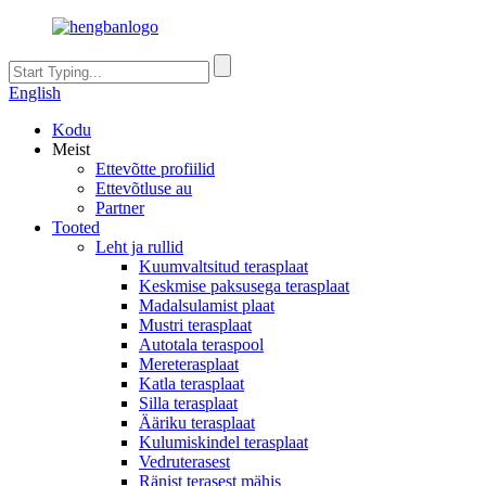
English
Kodu
Meist
Ettevõtte profiilid
Ettevõtluse au
Partner
Tooted
Leht ja rullid
Kuumvaltsitud terasplaat
Keskmise paksusega terasplaat
Madalsulamist plaat
Mustri terasplaat
Autotala teraspool
Mereterasplaat
Katla terasplaat
Silla terasplaat
Ääriku terasplaat
Kulumiskindel terasplaat
Vedruterasest
Ränist terasest mähis