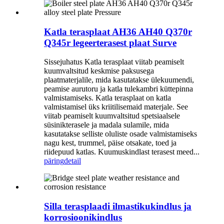
Katla terasplaat AH36 AH40 Q370r
Q345r legeerterasest plaat Surve
Sissejuhatus Katla terasplaat viitab peamiselt
kuumvaltsitud keskmise paksusega
plaatmaterjalile, mida kasutatakse ülekuumendi,
peamise aurutoru ja katla tulekambri küttepinna
valmistamiseks. Katla terasplaat on katla
valmistamisel üks kriitilisemaid materjale. See
viitab peamiselt kuumvaltsitud spetsiaalsele
süsinikterasele ja madala sulamile, mida
kasutatakse selliste oluliste osade valmistamiseks
nagu kest, trummel, päise otsakate, toed ja
riidepuud katlas. Kuumuskindlast terasest meed...
päring
detail
Silla terasplaadi ilmastikukindlus ja
korrosioonikindlus