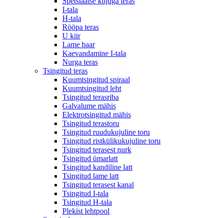
Spetsiaalse kujuga teras
I-tala
H-tala
Rööpa teras
U kiir
Lame baar
Kaevandamine I-tala
Nurga teras
Tsingitud teras
Kuumtsingitud spiraal
Kuumtsingitud leht
Tsingitud terasriba
Galvalume mähis
Elektrotsingitud mähis
Tsingitud terastoru
Tsingitud ruudukujuline toru
Tsingitud ristkülikukujuline toru
Tsingitud terasest nurk
Tsingitud ümarlatt
Tsingitud kandiline latt
Tsingitud lame latt
Tsingitud terasest kanal
Tsingitud I-tala
Tsingitud H-tala
Plekist lehtpool