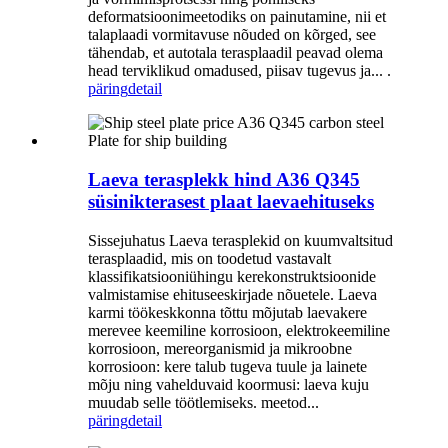
deformatsioonimeetodiks on painutamine, nii et
talaplaadi vormitavuse nõuded on kõrged, see
tähendab, et autotala terasplaadil peavad olema
head terviklikud omadused, piisav tugevus ja... .
päring
detail
Laeva terasplekk hind A36 Q345
süsinikterasest plaat laevaehituseks
Sissejuhatus Laeva terasplekid on kuumvaltsitud
terasplaadid, mis on toodetud vastavalt
klassifikatsiooniühingu kerekonstruktsioonide
valmistamise ehituseeskirjade nõuetele. Laeva
karmi töökeskkonna tõttu mõjutab laevakere
merevee keemiline korrosioon, elektrokeemiline
korrosioon, mereorganismid ja mikroobne
korrosioon: kere talub tugeva tuule ja lainete
mõju ning vahelduvaid koormusi: laeva kuju
muudab selle töötlemiseks. meetod...
päring
detail