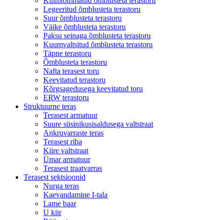
Külmtõmmatud õmblusteta terastoru
Legeeritud õmblusteta terastoru
Suur õmblusteta terastoru
Väike õmblusteta terastoru
Paksu seinaga õmblusteta terastoru
Kuumvaltsitud õmblusteta terastoru
Täpne terastoru
Õmblusteta terastoru
Nafta terasest toru
Keevitatud terastoru
Kõrgsagedusega keevitatud toru
ERW terastoru
Struktuurne teras
Terasest armatuur
Suure süsinikusisaldusega valtstraat
Ankruvarraste teras
Terasest riba
Kiire valtstraat
Ümar armatuur
Terasest traatvarras
Terasest sektsioonid
Nurga teras
Kaevandamine I-tala
Lame baar
U kiir