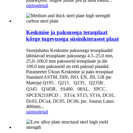
juuksepool. Sirgete juuste pea ja saba lokkis...
päring
detail
Keskmise ja paksusega terasplaat
kõrge tugevusega süsinikterasest plaat
Sissejuhatus Keskmise paksusega terasplaadid
tähistavad terasplaate paksusega 4,5–25,0 mm,
25,0–100,0 mm paksuseid terasplaate ja üle
100,0 mm paksuseid on eriti paksud plaadid.
Parameeter Üksus Keskmine ja paks terasplaat
Standard ASTM, DIN, ISO, EN, JIS, GB jne
Materjal Q195、Q215、Q235、Q235B、
Q345、Q345B、SS400、08AL、SPCC、
SPCEN21SPCD 、ST14, ST15, ST16, DC01,
Dc03, DCo4, DC05, DC06, jne. Suurus Laius:
400mm...
päring
detail