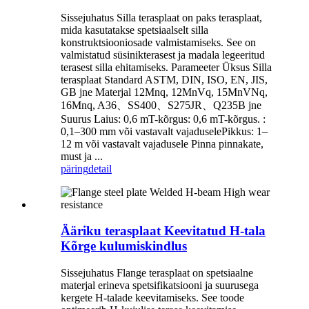
Sissejuhatus Silla terasplaat on paks terasplaat,
mida kasutatakse spetsiaalselt silla
konstruktsiooniosade valmistamiseks. See on
valmistatud süsinikterasest ja madala legeeritud
terasest silla ehitamiseks. Parameeter Üksus Silla
terasplaat Standard ASTM, DIN, ISO, EN, JIS,
GB jne Materjal 12Mnq, 12MnVq, 15MnVNq,
16Mnq, A36、SS400、S275JR、Q235B jne
Suurus Laius: 0,6 mT-kõrgus: 0,6 mT-kõrgus. :
0,1–300 mm või vastavalt vajaduselePikkus: 1–
12 m või vastavalt vajadusele Pinna pinnakate,
must ja ...
päring
detail
Ääriku terasplaat Keevitatud H-tala
Kõrge kulumiskindlus
Sissejuhatus Flange terasplaat on spetsiaalne
materjal erineva spetsifikatsiooni ja suurusega
kergete H-talade keevitamiseks. See toode