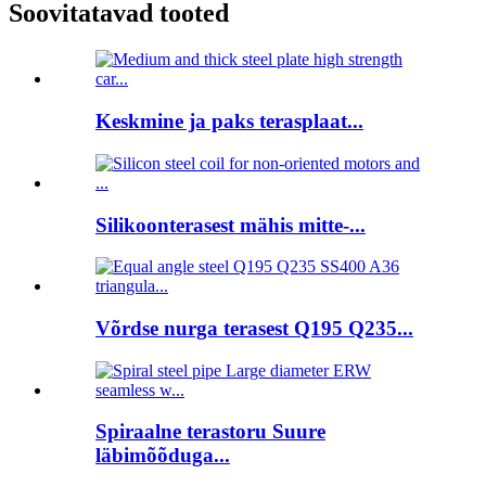
Soovitatavad tooted
Keskmine ja paks terasplaat...
Silikoonterasest mähis mitte-...
Võrdse nurga terasest Q195 Q235...
Spiraalne terastoru Suure
läbimõõduga...