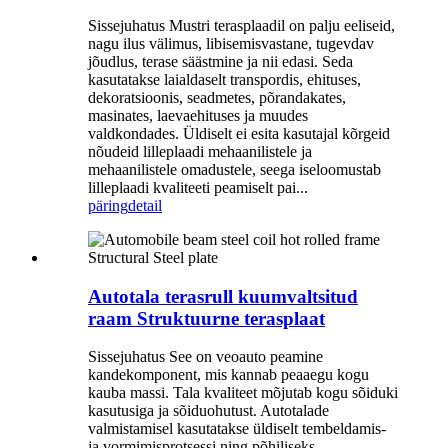
Sissejuhatus Mustri terasplaadil on palju eeliseid,
nagu ilus välimus, libisemisvastane, tugevdav
jõudlus, terase säästmine ja nii edasi. Seda
kasutatakse laialdaselt transpordis, ehituses,
dekoratsioonis, seadmetes, põrandakates,
masinates, laevaehituses ja muudes
valdkondades. Üldiselt ei esita kasutajal kõrgeid
nõudeid lilleplaadi mehaanilistele ja
mehaanilistele omadustele, seega iseloomustab
lilleplaadi kvaliteeti peamiselt pai...
päring
detail
Autotala terasrull kuumvaltsitud
raam Struktuurne terasplaat
Sissejuhatus See on veoauto peamine
kandekomponent, mis kannab peaaegu kogu
kauba massi. Tala kvaliteet mõjutab kogu sõiduki
kasutusiga ja sõiduohutust. Autotalade
valmistamisel kasutatakse üldiselt tembeldamis-
ja vormimisprotsessi ning põhiliseks