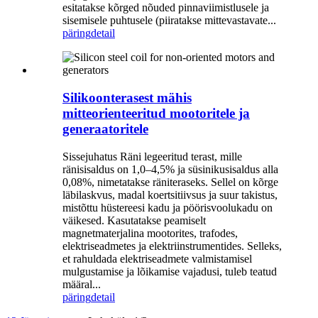
esitatakse kõrged nõuded pinnaviimistlusele ja
sisemisele puhtusele (piiratakse mittevastavate...
päring
detail
Silikoonterasest mähis
mitteorienteeritud mootoritele ja
generaatoritele
Sissejuhatus Räni legeeritud terast, mille
ränisisaldus on 1,0–4,5% ja süsinikusisaldus alla
0,08%, nimetatakse räniteraseks. Sellel on kõrge
läbilaskvus, madal koertsitiivsus ja suur takistus,
mistõttu hüstereesi kadu ja pöörisvoolukadu on
väikesed. Kasutatakse peamiselt
magnetmaterjalina mootorites, trafodes,
elektriseadmetes ja elektriinstrumentides. Selleks,
et rahuldada elektriseadmete valmistamisel
mulgustamise ja lõikamise vajadusi, tuleb teatud
määral...
päring
detail