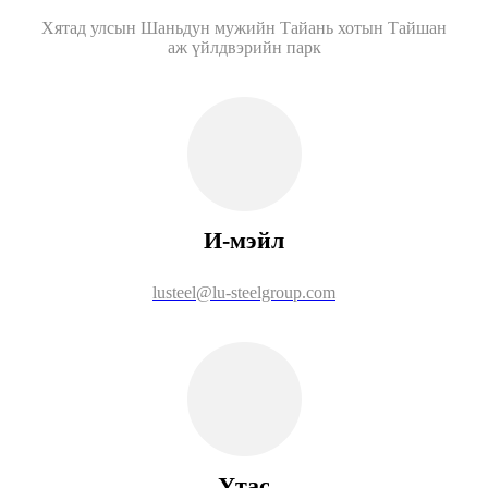
Хятад улсын Шаньдун мужийн Тайань хотын Тайшан
аж үйлдвэрийн парк
И-мэйл
lusteel@lu-steelgroup.com
Утас