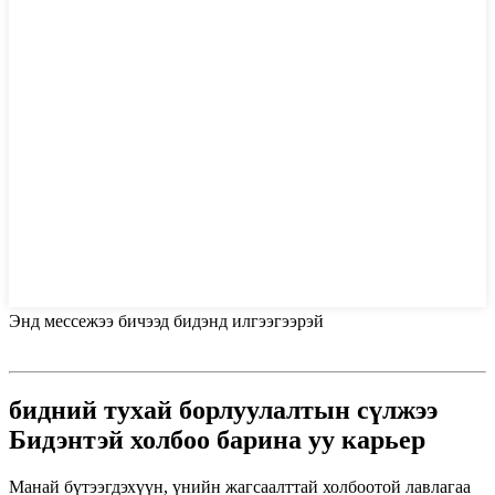
Энд мессежээ бичээд бидэнд илгээгээрэй
бидний тухай борлуулалтын сүлжээ
Бидэнтэй холбоо барина уу карьер
Манай бүтээгдэхүүн, үнийн жагсаалттай холбоотой лавлагаа