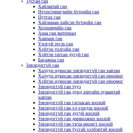
Тусгай ган
Хайлштай ган
Нүүрстөрөгчийн бүтцийн ган
Цутгах ган
Хайлшаар хийсэн бүтцийн ган
Холхивчийн ган
Араа ган материал
Хаврын ган
Үнэгүй зүсэх ган
Хүйтэн толгойн ган
Хүйтэн татсан дугуй ган
Багажны ган
Зэвэрдэггүй ган
Халуун цувисан зэвэрдэггүй ган хавтан
Халуун цувисан зэвэрдэггүй ган ороомог
Хүйтэн цувисан зэвэрдэггүй ган ороомог
Зэвэрдэггүй ган тууз
Зэвэрдэггүй ган дунд зэргийн зузаантай
хавтан
Зэвэрдэггүй ган гагнасан хоолой
Зэвэрдэггүй ган үл үзэгдэх хоолой
Зэвэрдэггүй ган дугуй хоолой
Зэвэрдэггүй ган дөрвөлжин хоолой
Зэвэрдэггүй ган тэгш өнцөгт хоолой
Зэвэрдэггүй ган тусгай хэлбэртэй хоолой