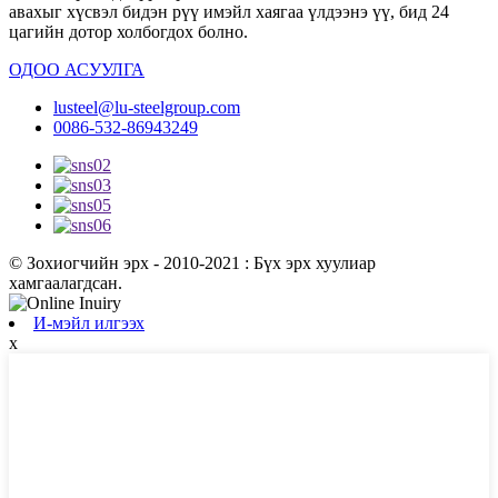
авахыг хүсвэл бидэн рүү имэйл хаягаа үлдээнэ үү, бид 24
цагийн дотор холбогдох болно.
ОДОО АСУУЛГА
lusteel@lu-steelgroup.com
0086-532-86943249
© Зохиогчийн эрх - 2010-2021 : Бүх эрх хуулиар
хамгаалагдсан.
И-мэйл илгээх
x