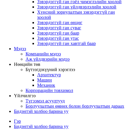
Зэвэрдэггүй ган гоёл чимэглэлийн хоолой
Зэвэрдэггүй ган үйлдвэрлэлийн хоолой
Хүнсний зориулалтын зэвэрдэггүй ган
хоолой
Зэвэрдэггүй ган өнцөг
Зэвэрдэггүй ган суваг
Зэвэрдэггүй ган баар
Зэвэрдэггүй ган утас
Зэвэрдэггүй ган хавтгай баар
Мэдээ
Компанийн мэдээ
Аж үйлдвэрийн мэдээ
Нөөцийн төв
Бүтээгдэхүүний хэрэглээ
Архитектур
Машин
Механик
Корпорацийн товхимол
Үйлчилгээ
Түгээмэл асуултууд
Борлуулалтын өмнөх болон борлуулалтын дараах
Бидэнтэй холбоо барина уу
Гэр
Бидэнтэй холбоо барина уу