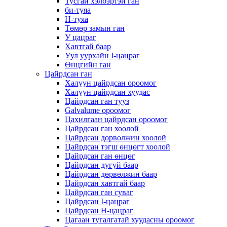
Тусгай хэлбэртэй ган
би-туяа
H-туяа
Төмөр замын ган
У цацраг
Хавтгай баар
Уул уурхайн I-цацраг
Өнцгийн ган
Цайрдсан ган
Халуун цайрдсан ороомог
Халуун цайрдсан хуудас
Цайрдсан ган тууз
Galvalume ороомог
Цахилгаан цайрдсан ороомог
Цайрдсан ган хоолой
Цайрдсан дөрвөлжин хоолой
Цайрдсан тэгш өнцөгт хоолой
Цайрдсан ган өнцөг
Цайрдсан дугуй баар
Цайрдсан дөрвөлжин баар
Цайрдсан хавтгай баар
Цайрдсан ган суваг
Цайрдсан I-цацраг
Цайрдсан H-цацраг
Цагаан тугалгатай хуудасны ороомог