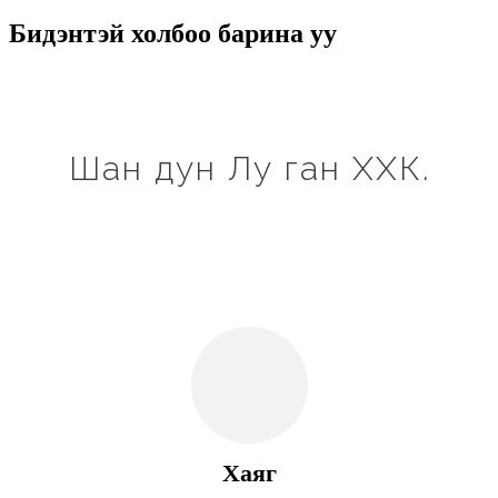
Бидэнтэй холбоо барина уу
Шан дун Лу ган ХХК.
Хаяг