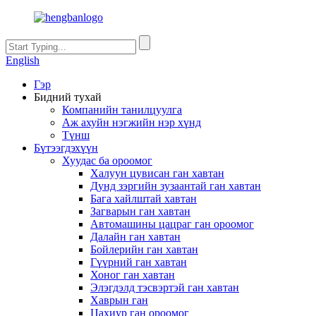
English
Гэр
Бидний тухай
Компанийн танилцуулга
Аж ахуйн нэгжийн нэр хүнд
Түнш
Бүтээгдэхүүн
Хуудас ба ороомог
Халуун цувисан ган хавтан
Дунд зэргийн зузаантай ган хавтан
Бага хайлштай хавтан
Загварын ган хавтан
Автомашины цацраг ган ороомог
Далайн ган хавтан
Бойлерийн ган хавтан
Гүүрний ган хавтан
Хоног ган хавтан
Элэгдэлд тэсвэртэй ган хавтан
Хаврын ган
Цахиур ган ороомог