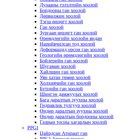
Дулааны тэлэлтийн хоолой
Бордооны ган хоолой
Дөрвөлжин хоолой
Тэгш өнцөгт хоолой
Ган хоолой
Зургаан өнцөгт ган хоолой
Өрөмдлөгийн хоолойн яндан
Нарийвчилсан тод хоолой
Деформацид орсон ган хоолой
Геологийн өрөмдлөгийн хоолой
Бойлерийн ган хоолой
Шугаман хоолой
Хайлшин ган хоолой
Уян хатан төмөр хоолой
Холхивчийн ган хоолой
Бүтцийн ган хоолой
Шингэн дамжуулах хоолой
Бага даралтын зуухны хоолой
Гидравлик тулгуур хоолой
Өндөр даралтын зуухны хоолой
Өндөр даралтын бордооны хоолой
Газрын тосны хагарлын хоолой
PPGI
Цайрдсан Атираат ган
PPGI Атираат хуудас