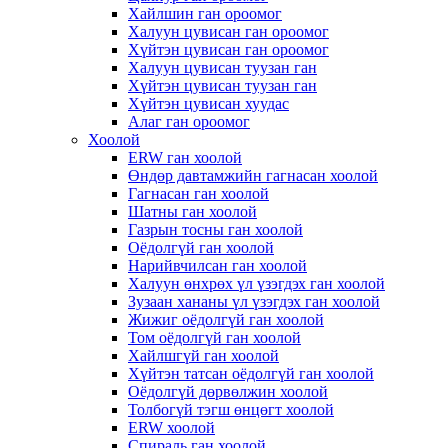
Хайлшин ган ороомог
Халуун цувисан ган ороомог
Хүйтэн цувисан ган ороомог
Халуун цувисан туузан ган
Хүйтэн цувисан туузан ган
Хүйтэн цувисан хуудас
Алаг ган ороомог
Хоолой
ERW ган хоолой
Өндөр давтамжийн гагнасан хоолой
Гагнасан ган хоолой
Шатны ган хоолой
Газрын тосны ган хоолой
Оёдолгүй ган хоолой
Нарийвчилсан ган хоолой
Халуун өнхрөх үл үзэгдэх ган хоолой
Зузаан хананы үл үзэгдэх ган хоолой
Жижиг оёдолгүй ган хоолой
Том оёдолгүй ган хоолой
Хайлшгүй ган хоолой
Хүйтэн татсан оёдолгүй ган хоолой
Оёдолгүй дөрвөлжин хоолой
Толбогүй тэгш өнцөгт хоолой
ERW хоолой
Спираль ган хоолой