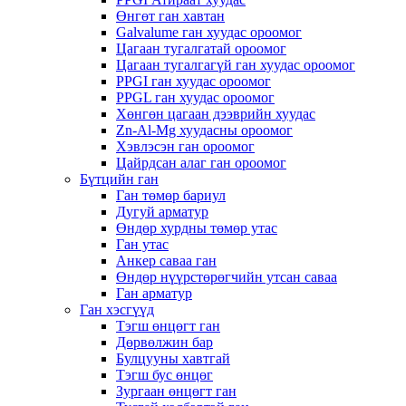
Өнгөт ган хавтан
Galvalume ган хуудас ороомог
Цагаан тугалгатай ороомог
Цагаан тугалгагүй ган хуудас ороомог
PPGI ган хуудас ороомог
PPGL ган хуудас ороомог
Хөнгөн цагаан дээврийн хуудас
Zn-Al-Mg хуудасны ороомог
Хэвлэсэн ган ороомог
Цайрдсан алаг ган ороомог
Бүтцийн ган
Ган төмөр бариул
Дугуй арматур
Өндөр хурдны төмөр утас
Ган утас
Анкер саваа ган
Өндөр нүүрстөрөгчийн утсан саваа
Ган арматур
Ган хэсгүүд
Тэгш өнцөгт ган
Дөрвөлжин бар
Булцууны хавтгай
Тэгш бус өнцөг
Зургаан өнцөгт ган