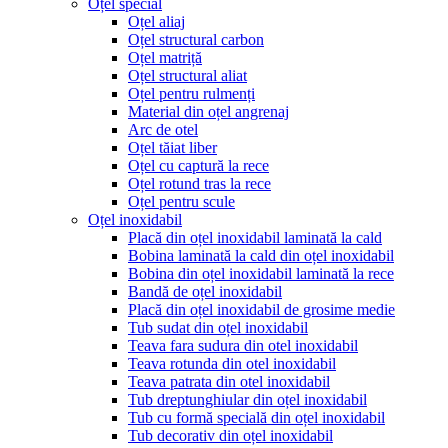
Oțel special
Oțel aliaj
Oțel structural carbon
Oțel matriță
Oțel structural aliat
Oțel pentru rulmenți
Material din oțel angrenaj
Arc de otel
Oțel tăiat liber
Oțel cu captură la rece
Oțel rotund tras la rece
Oțel pentru scule
Oțel inoxidabil
Placă din oțel inoxidabil laminată la cald
Bobina laminată la cald din oțel inoxidabil
Bobina din oțel inoxidabil laminată la rece
Bandă de oțel inoxidabil
Placă din oțel inoxidabil de grosime medie
Tub sudat din oțel inoxidabil
Teava fara sudura din otel inoxidabil
Teava rotunda din otel inoxidabil
Teava patrata din otel inoxidabil
Tub dreptunghiular din oțel inoxidabil
Tub cu formă specială din oțel inoxidabil
Tub decorativ din oțel inoxidabil