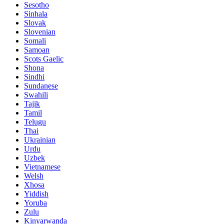
Sesotho
Sinhala
Slovak
Slovenian
Somali
Samoan
Scots Gaelic
Shona
Sindhi
Sundanese
Swahili
Tajik
Tamil
Telugu
Thai
Ukrainian
Urdu
Uzbek
Vietnamese
Welsh
Xhosa
Yiddish
Yoruba
Zulu
Kinyarwanda