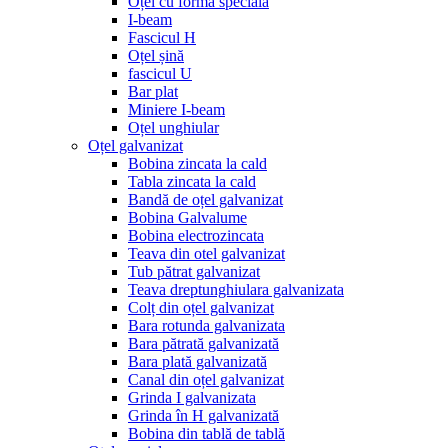
Oțel cu formă specială
I-beam
Fascicul H
Oțel șină
fascicul U
Bar plat
Miniere I-beam
Oțel unghiular
Oțel galvanizat
Bobina zincata la cald
Tabla zincata la cald
Bandă de oțel galvanizat
Bobina Galvalume
Bobina electrozincata
Teava din otel galvanizat
Tub pătrat galvanizat
Teava dreptunghiulara galvanizata
Colț din oțel galvanizat
Bara rotunda galvanizata
Bara pătrată galvanizată
Bara plată galvanizată
Canal din oțel galvanizat
Grinda I galvanizata
Grinda în H galvanizată
Bobina din tablă de tablă