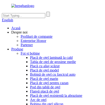
English
Acasă
Despre noi
Profiluri de companie
Enterprise Honor
Partener
Produse
Foi și bobine
Placă de oțel laminată la cald
Tabla de otel de grosime medie
Placă cu aliaj scăzut
Placă de oțel model
Bobină de oțel cu fascicul auto
Placă de oțel marin
Placă de oțel pentru cazan
Pod din tablă de oțel
Flanșă placă de oțel
Placă de oțel rezistentă la abraziune
Arc de otel
Bobina din oțel silicon