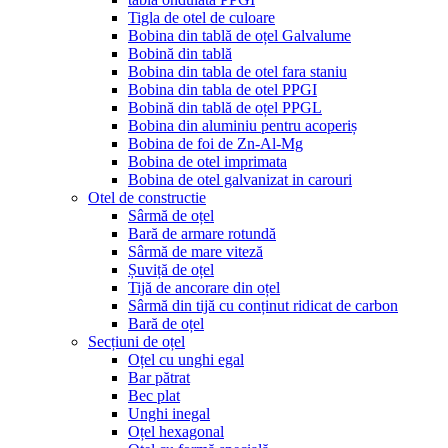
Tigla de otel de culoare
Bobina din tablă de oțel Galvalume
Bobină din tablă
Bobina din tabla de otel fara staniu
Bobina din tabla de otel PPGI
Bobină din tablă de oțel PPGL
Bobina din aluminiu pentru acoperiș
Bobina de foi de Zn-Al-Mg
Bobina de otel imprimata
Bobina de otel galvanizat in carouri
Otel de constructie
Sârmă de oțel
Bară de armare rotundă
Sârmă de mare viteză
Șuviță de oțel
Tijă de ancorare din oțel
Sârmă din tijă cu conținut ridicat de carbon
Bară de oțel
Secțiuni de oțel
Oțel cu unghi egal
Bar pătrat
Bec plat
Unghi inegal
Oțel hexagonal