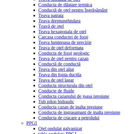
Conducta de dilatare termica
Conductă de oțel pentru îngrășământ
Teava patrata
Teava dreptunghiulara
Țeavă de oțel
Teava hexagonala de otel
Carcasa conductei de foraj
Teava luminoasa de precizie
Teava de otel deformata
Conducta de foraj geologic
Teava de otel pentru cazan
Conductă de conductă
Teava din otel aliat
Teava din fonta ductila
Teava de otel lagar
Conducta structurala din otel
Conducte de fluide
Conducta cazanului de joasa presiune
Tub pilon hidraulic
Conducta cazan de inalta presiune
Conducta de ingrasamant de inalta presiune
Conducta de cracare a petrolului
PPGI
Oțel ondulat galvanizat
tabla ondulata PPGI