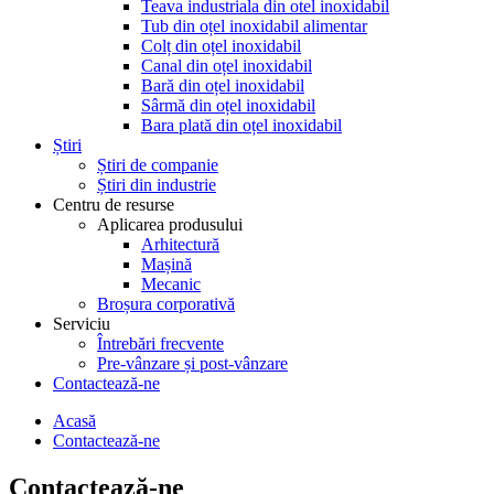
Teava industriala din otel inoxidabil
Tub din oțel inoxidabil alimentar
Colț din oțel inoxidabil
Canal din oțel inoxidabil
Bară din oțel inoxidabil
Sârmă din oțel inoxidabil
Bara plată din oțel inoxidabil
Știri
Știri de companie
Știri din industrie
Centru de resurse
Aplicarea produsului
Arhitectură
Mașină
Mecanic
Broșura corporativă
Serviciu
Întrebări frecvente
Pre-vânzare și post-vânzare
Contactează-ne
Acasă
Contactează-ne
Contactează-ne