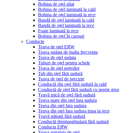
Bobina de oțel aliat
Bobina de oțel laminată la cald
Bobina de oțel laminată la rece
Bandă de oțel laminată la cald
Bandă de oțel laminată la rece
Foaie laminată la rece
Bobina de oțel în carouri
Conducte
Teava de otel ERW
Teava sudata de inalta frecventa
Teava de otel sudata
Tuburi de oțel pentru schele
Teava de otel petrolier
Tub din oțel fără sudură
Teava de otel de precizie
Conductă din oțel fără sudură la cald
Conductă de oțel fără sudură cu perete gros
Țeavă mică de oțel fără sudură
Teava mare din otel fara sudura
Teava din otel fara sudura
Teava din otel fara sudura trasa la rece
Țeavă pătrată fără sudură
Conductă dreptunghiulară fără sudură
Conducta ERW
Teava spiralata de otel