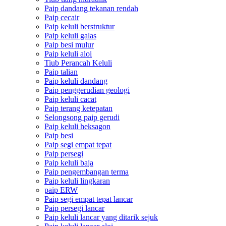
Paip dandang tekanan rendah
Paip cecair
Paip keluli berstruktur
Paip keluli galas
Paip besi mulur
Paip keluli aloi
Tiub Perancah Keluli
Paip talian
Paip keluli dandang
Paip penggerudian geologi
Paip keluli cacat
Paip terang ketepatan
Selongsong paip gerudi
Paip keluli heksagon
Paip besi
Paip segi empat tepat
Paip persegi
Paip keluli baja
Paip pengembangan terma
Paip keluli lingkaran
paip ERW
Paip segi empat tepat lancar
Paip persegi lancar
Paip keluli lancar yang ditarik sejuk