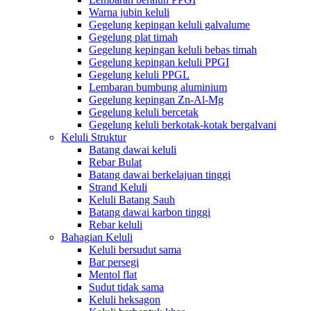
Warna jubin keluli
Gegelung kepingan keluli galvalume
Gegelung plat timah
Gegelung kepingan keluli bebas timah
Gegelung kepingan keluli PPGI
Gegelung keluli PPGL
Lembaran bumbung aluminium
Gegelung kepingan Zn-Al-Mg
Gegelung keluli bercetak
Gegelung keluli berkotak-kotak bergalvani
Keluli Struktur
Batang dawai keluli
Rebar Bulat
Batang dawai berkelajuan tinggi
Strand Keluli
Keluli Batang Sauh
Batang dawai karbon tinggi
Rebar keluli
Bahagian Keluli
Keluli bersudut sama
Bar persegi
Mentol flat
Sudut tidak sama
Keluli heksagon