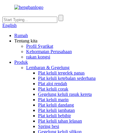
English
Rumah
Tentang kita
Profil Syarikat
Kehormatan Perusahaan
rakan kongsi
Produk
Lembaran & Gegelung
Plat keluli tergelek panas
Plat keluli ketebalan sederhana
Plat aloi rendah
Plat keluli corak
Gegelung keluli rasuk kereta
Plat keluli marin
Plat keluli dandang
Plat keluli jambatan
Plat keluli bebibir
Plat keluli tahan lelasan
Spring besi
Gegelung keluli silikon