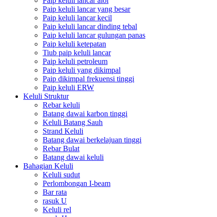
Paip keluli lancar aloi
Paip keluli lancar yang besar
Paip keluli lancar kecil
Paip keluli lancar dinding tebal
Paip keluli lancar gulungan panas
Paip keluli ketepatan
Tiub paip keluli lancar
Paip keluli petroleum
Paip keluli yang dikimpal
Paip dikimpal frekuensi tinggi
Paip keluli ERW
Keluli Struktur
Rebar keluli
Batang dawai karbon tinggi
Keluli Batang Sauh
Strand Keluli
Batang dawai berkelajuan tinggi
Rebar Bulat
Batang dawai keluli
Bahagian Keluli
Keluli sudut
Perlombongan I-beam
Bar rata
rasuk U
Keluli rel