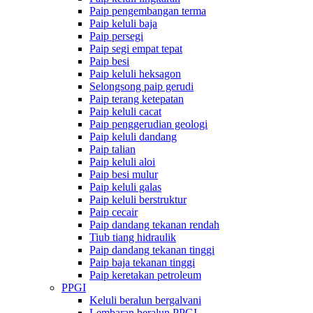
Paip pengembangan terma
Paip keluli baja
Paip persegi
Paip segi empat tepat
Paip besi
Paip keluli heksagon
Selongsong paip gerudi
Paip terang ketepatan
Paip keluli cacat
Paip penggerudian geologi
Paip keluli dandang
Paip talian
Paip keluli aloi
Paip besi mulur
Paip keluli galas
Paip keluli berstruktur
Paip cecair
Paip dandang tekanan rendah
Tiub tiang hidraulik
Paip dandang tekanan tinggi
Paip baja tekanan tinggi
Paip keretakan petroleum
PPGI
Keluli beralun bergalvani
Lembaran beralun PPGI