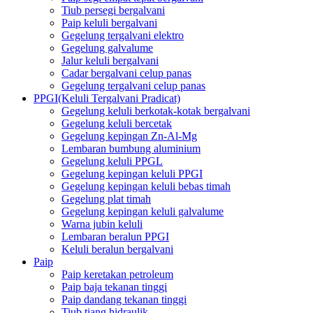
Tiub persegi bergalvani
Paip keluli bergalvani
Gegelung tergalvani elektro
Gegelung galvalume
Jalur keluli bergalvani
Cadar bergalvani celup panas
Gegelung tergalvani celup panas
PPGI(Keluli Tergalvani Pradicat)
Gegelung keluli berkotak-kotak bergalvani
Gegelung keluli bercetak
Gegelung kepingan Zn-Al-Mg
Lembaran bumbung aluminium
Gegelung keluli PPGL
Gegelung kepingan keluli PPGI
Gegelung kepingan keluli bebas timah
Gegelung plat timah
Gegelung kepingan keluli galvalume
Warna jubin keluli
Lembaran beralun PPGI
Keluli beralun bergalvani
Paip
Paip keretakan petroleum
Paip baja tekanan tinggi
Paip dandang tekanan tinggi
Tiub tiang hidraulik