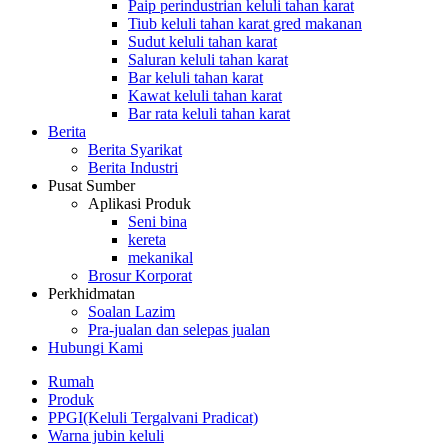
Paip perindustrian keluli tahan karat
Tiub keluli tahan karat gred makanan
Sudut keluli tahan karat
Saluran keluli tahan karat
Bar keluli tahan karat
Kawat keluli tahan karat
Bar rata keluli tahan karat
Berita
Berita Syarikat
Berita Industri
Pusat Sumber
Aplikasi Produk
Seni bina
kereta
mekanikal
Brosur Korporat
Perkhidmatan
Soalan Lazim
Pra-jualan dan selepas jualan
Hubungi Kami
Rumah
Produk
PPGI(Keluli Tergalvani Pradicat)
Warna jubin keluli