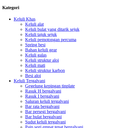
Kategori
Keluli Khas
Keluli alat
Keluli bulat yang ditarik sejuk
Keluli tajuk sejuk
Keluli pemotongan percuma
Spring besi
Bahan keluli gear
Keluli galas
Keluli struktur aloi
Keluli mati
Keluli struktur karbon
Besi aloi
Keluli Tergalvani
Gegelung kepingan tinplate
Rasuk H bergalvani
Rasuk I bergalvani
Saluran keluli tergalvani
Bar rata bergalvani
Bar persegi bergalvani
Bar bulat bergalvani
Sudut keluli tergalvani
Paip segi empat tepat bergalvani