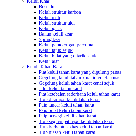
Keluli Khas
Besi aloi
Keluli struktur karbon
Keluli mati
Keluli struktur aloi
Keluli galas
Bahan keluli gear
Spring besi
Keluli pemotongan percuma
Keluli tajuk sejuk
Keluli bulat yang ditarik sejuk
Keluli alat
Keluli Tahan Karat
Plat keluli tahan karat yang digulung panas
Gegelung keluli tahan karat tergelek panas
Gegelung keluli tahan karat canai sejuk
Jalur keluli tahan karat
Plat ketebalan sederhana keluli tahan karat
Tiub dikimpal keluli tahan karat
Paip lancar keluli tahan karat
Paip bulat keluli tahan karat
Paip persegi keluli tahan karat
Tiub segi empat tepat keluli tahan karat
Tiub berbentuk khas keluli tahan karat
Tiub hiasan keluli tahan karat