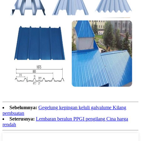
Sebelumnya:
Gegelung kepingan keluli galvalume Kilang
pembuatan
Seterusnya:
Lembaran beralun PPGI pengilang Cina harga
rendah