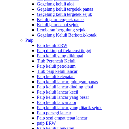
Gegelung keluli aloi
Gegelung keluli tergelek panas
Gegelung keluli tergelek sejuk
Keluli jalur tergelek panas
Keluli jalur canai sejuk
Lembaran bergulung sejuk
Gegelung Keluli Berkotak-kotak
Paip
Paip keluli ERW
Paip dikimpal frekuensi tinggi
Paip keluli yang dikimpal
Tiub Perancah Keluli
Paip keluli petroleum
Tiub paip keluli lancar
Paip keluli ketepatan
Paip keluli lancar gulungan panas
Paip keluli lancar dinding tebal
Paip keluli lancar kecil
Paip keluli lancar yang besar
Paip keluli lancar aloi
Paip keluli lancar yang ditarik sejuk
Paip persegi lancar
Paip segi empat tepat lancar
paip ERW
Paip keluli lingkaran