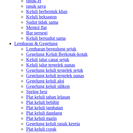
rasuk-H
rasuk saya
Keluli berbentuk khas
Keluli heksagon
Sudut tidak sama
Mentol flat
Bar persegi
Keluli bersudut sama
Lembaran & Gegelung
Lembaran bergulung sejuk
Gegelung Keluli Berkotak-kotak
Keluli jalur canai sejuk
Keluli jalur tergelek panas
Gegelung keluli tergelek sejuk
Gegelung keluli tergelek panas
Gegelung keluli aloi
Gegelung keluli silikon
Spring besi
Plat keluli tahan lelasan
Plat keluli bebibir
Plat keluli jambatan
Plat keluli dandang
Plat keluli marin
Gegelung keluli rasuk kereta
Plat keluli corak