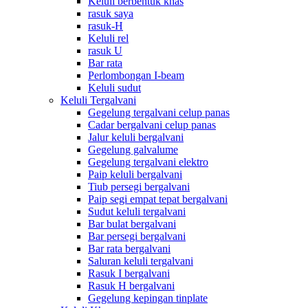
Keluli berbentuk khas
rasuk saya
rasuk-H
Keluli rel
rasuk U
Bar rata
Perlombongan I-beam
Keluli sudut
Keluli Tergalvani
Gegelung tergalvani celup panas
Cadar bergalvani celup panas
Jalur keluli bergalvani
Gegelung galvalume
Gegelung tergalvani elektro
Paip keluli bergalvani
Tiub persegi bergalvani
Paip segi empat tepat bergalvani
Sudut keluli tergalvani
Bar bulat bergalvani
Bar persegi bergalvani
Bar rata bergalvani
Saluran keluli tergalvani
Rasuk I bergalvani
Rasuk H bergalvani
Gegelung kepingan tinplate