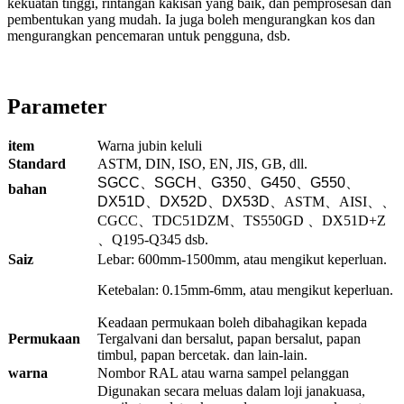
kekuatan tinggi, rintangan kakisan yang baik, dan pemprosesan dan
pembentukan yang mudah. Ia juga boleh mengurangkan kos dan
mengurangkan pencemaran untuk pengguna, dsb.
Parameter
item
Warna jubin keluli
Standard
ASTM, DIN, ISO, EN, JIS, GB, dll.
SGCC
、
SGCH
、
G350
、
G450
、
G550
、
bahan
DX51D
、
DX52D
、
DX53D
、ASTM、AISI、、
CGCC、TDC51DZM、TS550GD 、DX51D+Z
、Q195-Q345 dsb.
Saiz
Lebar: 600mm-1500mm, atau mengikut keperluan.
Ketebalan: 0.15mm-6mm, atau mengikut keperluan.
Keadaan permukaan boleh dibahagikan kepada
Permukaan
Tergalvani dan bersalut, papan bersalut, papan
timbul, papan bercetak. dan lain-lain.
warna
Nombor RAL atau warna sampel pelanggan
Digunakan secara meluas dalam loji janakuasa,