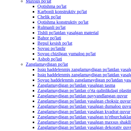
Maxsus po'lat
Qotishma po'lat
Karbonli konstruktiv po'lat
Chelik po'lat
Qotishma konstruktiv po'lat
Rulmanli po'lat
Tishli po'latdan yasalgan material
Bahor po'lati
Bepul kesish po'lat
Sovuq po'latdir
Sovuq chizilgan yumaloq po'lat
Asbob po'lati
Zanglamaydigan po'lat
Issiq haddelenmiş zanglamaydigan po'latdan yasal
Issiq haddelenmiş zanglamaydigan po'latdan yasal
Sovuq haddelenmiş zanglamaydigan po'latdan yasa
Zanglamaydigan po'latdan yasalgan tasma
Zanglamaydigan po'latdan o'rta qalinlikdagi plasti
Zanglamaydigan po'latdan payvandlangan quvur
Zanglamaydigan po'latdan yasalgan choksiz quvur
Zanglamaydigan po'latdan yasalgan dumaloq quvu
Zanglamaydigan po'latdan yasalgan kvadrat quvur
Zanglamaydigan po'latdan yasalgan to'rtburchakla
Zanglamaydigan po'latdan yasalgan maxsus shakll
Zanglamaydigan po'latdan yasalgan dekorativ quv