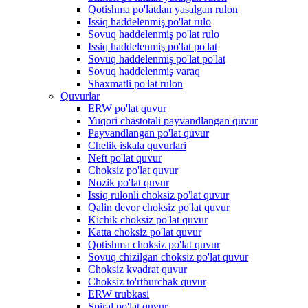
Qotishma po'latdan yasalgan rulon
Issiq haddelenmiş po'lat rulo
Sovuq haddelenmiş po'lat rulo
Issiq haddelenmiş po'lat po'lat
Sovuq haddelenmiş po'lat po'lat
Sovuq haddelenmiş varaq
Shaxmatli po'lat rulon
Quvurlar
ERW po'lat quvur
Yuqori chastotali payvandlangan quvur
Payvandlangan po'lat quvur
Chelik iskala quvurlari
Neft po'lat quvur
Choksiz po'lat quvur
Nozik po'lat quvur
Issiq rulonli choksiz po'lat quvur
Qalin devor choksiz po'lat quvur
Kichik choksiz po'lat quvur
Katta choksiz po'lat quvur
Qotishma choksiz po'lat quvur
Sovuq chizilgan choksiz po'lat quvur
Choksiz kvadrat quvur
Choksiz to'rtburchak quvur
ERW trubkasi
Spiral po'lat quvur