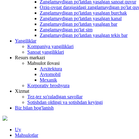
Zanglamaydigan po'latdan yasalgan sanoat quvur
Oziq-ovqat darajasidagi zanglamaydigan po'lat qu
Zanglamaydigan po'latdan yasalgan burchak
Zanglamaydigan po'latdan yasalgan kanal
Zanglamaydigan po'latdan yasalgan bar
Zanglamaydigan po'lat sim
Zanglamaydigan po'latdan yasalgan tekis bar
Yangiliklar
Kompaniya yangiliklari
Sanoat yangiliklari
Resurs markazi
Mahsulot ilovasi
Arxitektura
Avtomobil
Mexanik
Korporativ broshyura
Xizmat
Tez-tez so'raladigan savollar
Sotishdan oldingi va sotishdan keyingi
Biz bilan bog'lanish
Uy
Mahsulotlar