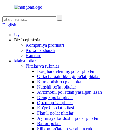
English
Uy
Biz haqimizda
Kompaniya profillari
Korxona sharafi
Hamkor
Mahsulotlar
Plitalar va rulonlar
Issiq haddelenmiş po'lat plitalar
O'rtacha qalinlikdagi po'lat plitalar
Kam qotishma plastinka
Naqshli po'lat plitalar
Avtomobil po'latdan yasalgan lasan
Dengiz po'lat plitasi
Qozon po'lat plitasi
Ko'prik po'lat plitasi
Flanjli po'lat plitalar
Aşınmaya bardoshli po'lat plitalar
Bahor po'lati
Silikon po'latdan yasalgan rulon