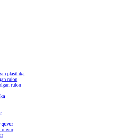
gan plastinka
gan rulon
lgan rulon
nka
r
r quvur
i quvur
ur