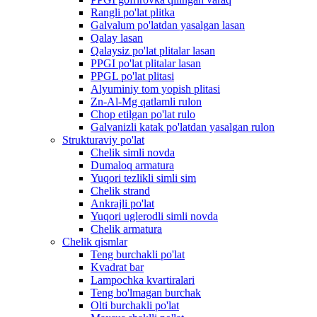
Rangli po'lat plitka
Galvalum po'latdan yasalgan lasan
Qalay lasan
Qalaysiz po'lat plitalar lasan
PPGI po'lat plitalar lasan
PPGL po'lat plitasi
Alyuminiy tom yopish plitasi
Zn-Al-Mg qatlamli rulon
Chop etilgan po'lat rulo
Galvanizli katak po'latdan yasalgan rulon
Strukturaviy po'lat
Chelik simli novda
Dumaloq armatura
Yuqori tezlikli simli sim
Chelik strand
Ankrajli po'lat
Yuqori uglerodli simli novda
Chelik armatura
Chelik qismlar
Teng burchakli po'lat
Kvadrat bar
Lampochka kvartiralari
Teng bo'lmagan burchak
Olti burchakli po'lat