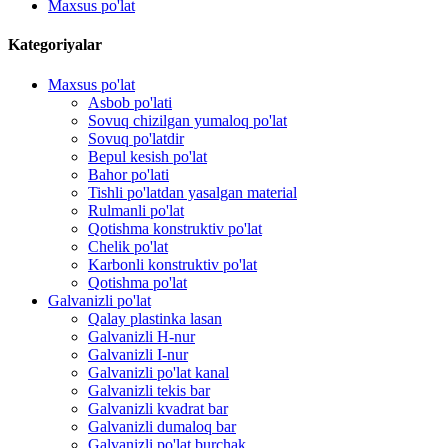
Maxsus po'lat
Kategoriyalar
Maxsus po'lat
Asbob po'lati
Sovuq chizilgan yumaloq po'lat
Sovuq po'latdir
Bepul kesish po'lat
Bahor po'lati
Tishli po'latdan yasalgan material
Rulmanli po'lat
Qotishma konstruktiv po'lat
Chelik po'lat
Karbonli konstruktiv po'lat
Qotishma po'lat
Galvanizli po'lat
Qalay plastinka lasan
Galvanizli H-nur
Galvanizli I-nur
Galvanizli po'lat kanal
Galvanizli tekis bar
Galvanizli kvadrat bar
Galvanizli dumaloq bar
Galvanizli po'lat burchak