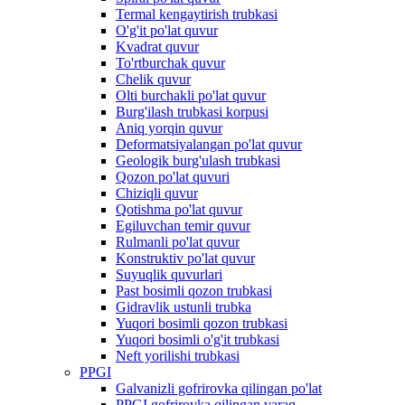
Termal kengaytirish trubkasi
O'g'it po'lat quvur
Kvadrat quvur
To'rtburchak quvur
Chelik quvur
Olti burchakli po'lat quvur
Burg'ilash trubkasi korpusi
Aniq yorqin quvur
Deformatsiyalangan po'lat quvur
Geologik burg'ulash trubkasi
Qozon po'lat quvuri
Chiziqli quvur
Qotishma po'lat quvur
Egiluvchan temir quvur
Rulmanli po'lat quvur
Konstruktiv po'lat quvur
Suyuqlik quvurlari
Past bosimli qozon trubkasi
Gidravlik ustunli trubka
Yuqori bosimli qozon trubkasi
Yuqori bosimli o'g'it trubkasi
Neft yorilishi trubkasi
PPGI
Galvanizli gofrirovka qilingan po'lat
PPGI gofrirovka qilingan varaq