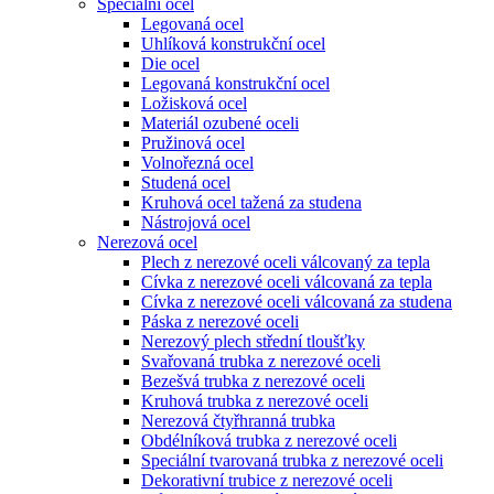
Speciální ocel
Legovaná ocel
Uhlíková konstrukční ocel
Die ocel
Legovaná konstrukční ocel
Ložisková ocel
Materiál ozubené oceli
Pružinová ocel
Volnořezná ocel
Studená ocel
Kruhová ocel tažená za studena
Nástrojová ocel
Nerezová ocel
Plech z nerezové oceli válcovaný za tepla
Cívka z nerezové oceli válcovaná za tepla
Cívka z nerezové oceli válcovaná za studena
Páska z nerezové oceli
Nerezový plech střední tloušťky
Svařovaná trubka z nerezové oceli
Bezešvá trubka z nerezové oceli
Kruhová trubka z nerezové oceli
Nerezová čtyřhranná trubka
Obdélníková trubka z nerezové oceli
Speciální tvarovaná trubka z nerezové oceli
Dekorativní trubice z nerezové oceli