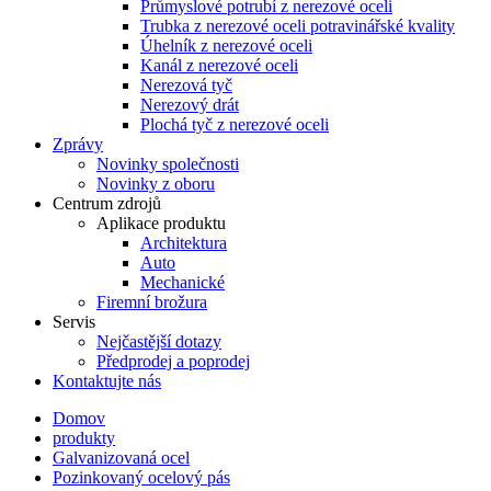
Průmyslové potrubí z nerezové oceli
Trubka z nerezové oceli potravinářské kvality
Úhelník z nerezové oceli
Kanál z nerezové oceli
Nerezová tyč
Nerezový drát
Plochá tyč z nerezové oceli
Zprávy
Novinky společnosti
Novinky z oboru
Centrum zdrojů
Aplikace produktu
Architektura
Auto
Mechanické
Firemní brožura
Servis
Nejčastější dotazy
Předprodej a poprodej
Kontaktujte nás
Domov
produkty
Galvanizovaná ocel
Pozinkovaný ocelový pás