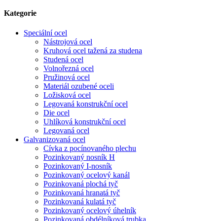
Kategorie
Speciální ocel
Nástrojová ocel
Kruhová ocel tažená za studena
Studená ocel
Volnořezná ocel
Pružinová ocel
Materiál ozubené oceli
Ložisková ocel
Legovaná konstrukční ocel
Die ocel
Uhlíková konstrukční ocel
Legovaná ocel
Galvanizovaná ocel
Cívka z pocínovaného plechu
Pozinkovaný nosník H
Pozinkovaný I-nosník
Pozinkovaný ocelový kanál
Pozinkovaná plochá tyč
Pozinkovaná hranatá tyč
Pozinkovaná kulatá tyč
Pozinkovaný ocelový úhelník
Pozinkovaná obdélníková trubka