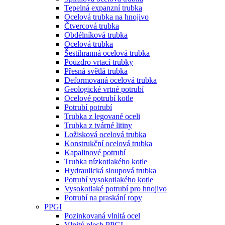
Tepelná expanzní trubka
Ocelová trubka na hnojivo
Čtvercová trubka
Obdélníková trubka
Ocelová trubka
Šestihranná ocelová trubka
Pouzdro vrtací trubky
Přesná světlá trubka
Deformovaná ocelová trubka
Geologické vrtné potrubí
Ocelové potrubí kotle
Potrubí potrubí
Trubka z legované oceli
Trubka z tvárné litiny
Ložisková ocelová trubka
Konstrukční ocelová trubka
Kapalinové potrubí
Trubka nízkotlakého kotle
Hydraulická sloupová trubka
Potrubí vysokotlakého kotle
Vysokotlaké potrubí pro hnojivo
Potrubí na praskání ropy
PPGI
Pozinkovaná vlnitá ocel
Vlnitý plech PPGI