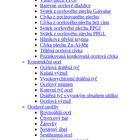
Barevné ocelové dlaždice
Svitek z ocelového plechu Galvalue
Cívka z pocínovaného plechu
Cívka z ocelového plechu bez cínu
Svitek ocelového plechu PPGI
Svitek z ocelového plechu PPGL
Hliníková střešní krytina
Cívka plechu Zn-Al-Mg
Tištěná ocelová cívka
Pozinkovaná kostkovaná ocelová cívka
Konstrukční ocel
Ocelová drátěná tyč
Kulatá výztuž
Vysokorychlostní drátěná tyč
Ocelový pramen
Kotevní tyč ocel
Drátěná tyč s vysokým obsahem uhlíku
Ocelová výztuž
Ocelové profily
Rovnoúhlá ocel
Čtvercový bar
Žárovky
Nestejný úhel
Šestihranná ocel