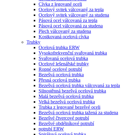
Cívka z legované oceli
Ocelový svitek válcovaný za tepla
Ocelový svitek válcovaný za studena
Pásová ocel válcovaná za tepla
Pásová ocel válcovaná za studena
Plech válcovaný za studena
Kostkovaná ocelová cívka
Trubky
Ocelová trubka ERW
Vysokofrekvenční svařovaná trubka
Svařovaná ocelová trubka
Ocelové lešenářské trubky
Ropné ocelové potrubí
Bezešvá ocelová trubka
Přesná ocelová trubka
Bezešvá ocelová trubka válcovaná za tepla
Silnostěnná bezešvá ocelová trubka
Malá bezešvá ocelová trubka
Velká bezešvá ocelová trubka
Trubka z legované bezešvé oceli
Bezešvá ocelová trubka tažená za studena
Bezešvé čtvercové potrubí
Bezešvé obdélníkové potrubí
potrubí ERW
Spirálová ocelová trubka