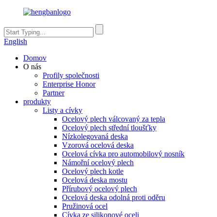
English
Domov
O nás
Profily společnosti
Enterprise Honor
Partner
produkty
Listy a cívky
Ocelový plech válcovaný za tepla
Ocelový plech střední tloušťky
Nízkolegovaná deska
Vzorová ocelová deska
Ocelová cívka pro automobilový nosník
Námořní ocelový plech
Ocelový plech kotle
Ocelová deska mostu
Přírubový ocelový plech
Ocelová deska odolná proti oděru
Pružinová ocel
Cívka ze silikonové oceli