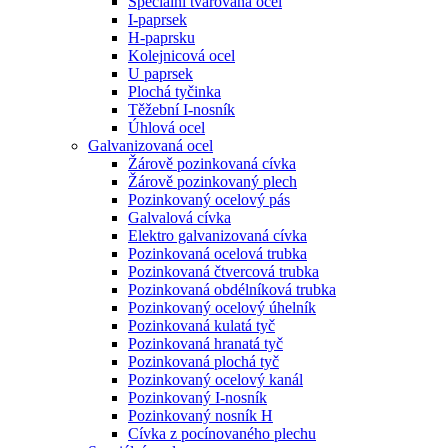
Speciální tvarovaná ocel
I-paprsek
H-paprsku
Kolejnicová ocel
U paprsek
Plochá tyčinka
Těžební I-nosník
Úhlová ocel
Galvanizovaná ocel
Žárově pozinkovaná cívka
Žárově pozinkovaný plech
Pozinkovaný ocelový pás
Galvalová cívka
Elektro galvanizovaná cívka
Pozinkovaná ocelová trubka
Pozinkovaná čtvercová trubka
Pozinkovaná obdélníková trubka
Pozinkovaný ocelový úhelník
Pozinkovaná kulatá tyč
Pozinkovaná hranatá tyč
Pozinkovaná plochá tyč
Pozinkovaný ocelový kanál
Pozinkovaný I-nosník
Pozinkovaný nosník H
Cívka z pocínovaného plechu