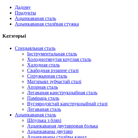
Дадому
Прадукты
Ацынкаваная сталь
Ацынкаваная сталёвая стужка
Катэгорыі
Спецыяльная сталь
Інструментальная сталь
Холоднотянутая круглая сталь
Халодная сталь
Свабодная рэзанне сталі
Спружынная сталь
Матэрыял зубчастай сталі
Апорная сталь
Легаваная канструкцыйная сталь
Паміраць сталь
Вугляродзістай канструкцыйнай сталі
Легаваная сталь
Ацынкаваная сталь
Шпулька з бляхі
Ацынкаваная двутавровая бэлька
Ацынкаваны двутавр
Ацынкаваны сталёвы канал