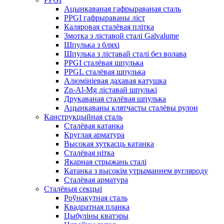
Ацынкаваная гафрыраваная сталь
PPGI гафрыраваны ліст
Каляровая сталёвая плітка
Змотка з ліставой сталі Galvalume
Шпулька з бляхі
Шпулька з ліставай сталі без волава
PPGI сталёвая шпулька
PPGL сталёвая шпулька
Алюмініевая дахавая катушка
Zn-Al-Mg ліставай шпулькі
Друкаваная сталёвая шпулька
Ацынкаваны клятчасты сталёвы рулон
Канструкцыйная сталь
Сталёвая катанка
Круглая арматура
Высокая хуткасць катанка
Сталёвая нітка
Якарная стрыжань сталі
Катанка з высокім утрыманнем вугляроду
Сталёвая арматура
Сталёвыя секцыі
Роўнакутная сталь
Квадратная планка
Цыбуліны кватэры