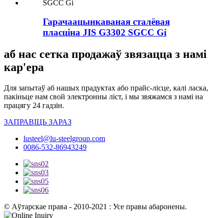
Гарачаацынкаваная сталёвая
пласціна JIS G3302 SGCC Gi
аб нас сетка продажаў звязацца з намі
кар'ера
Для запытаў аб нашых прадуктах або прайс-лісце, калі ласка,
пакіньце нам свой электронны ліст, і мы звяжамся з намі на
працягу 24 гадзін.
ЗАПРАВІЦЬ ЗАРАЗ
lusteel@lu-steelgroup.com
0086-532-86943249
© Аўтарскае права - 2010-2021 : Усе правы абаронены.