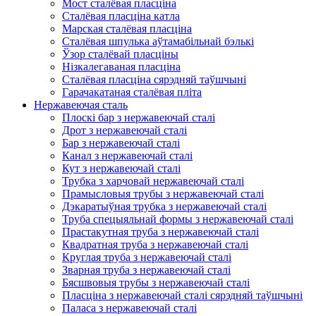
Мост сталёвая пласціна
Сталёвая пласціна катла
Марская сталёвая пласціна
Сталёвая шпулька аўтамабільнай бэлькі
Ўзор сталёвай пласціны
Нізкалегаваная пласціна
Сталёвая пласціна сярэдняй таўшчыні
Гарачакатаная сталёвая пліта
Нержавеючая сталь
Плоскі бар з нержавеючай сталі
Дрот з нержавеючай сталі
Бар з нержавеючай сталі
Канал з нержавеючай сталі
Кут з нержавеючай сталі
Трубка з харчовай нержавеючай сталі
Прамысловыя трубы з нержавеючай сталі
Дэкаратыўная трубка з нержавеючай сталі
Труба спецыяльнай формы з нержавеючай сталі
Прастакутная труба з нержавеючай сталі
Квадратная труба з нержавеючай сталі
Круглая труба з нержавеючай сталі
Зварная труба з нержавеючай сталі
Бясшвовыя трубы з нержавеючай сталі
Пласціна з нержавеючай сталі сярэдняй таўшчыні
Паласа з нержавеючай сталі