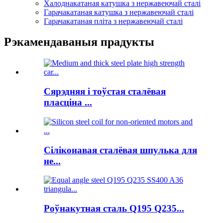
Халоднакатаная катушка з нержавеючай сталі
Гарачакатаная катушка з нержавеючай сталі
Гарачакатаная пліта з нержавеючай сталі
Рэкамендаваныя прадукты
Сярэдняя і тоўстая сталёвая
пласціна ...
Сіліконавая сталёвая шпулька для
не...
Роўнакутная сталь Q195 Q235...