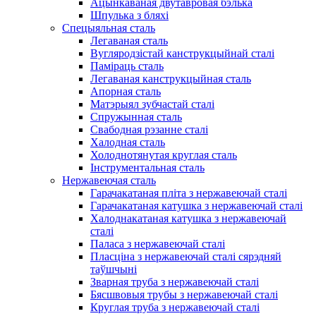
Ацынкаваная двутавровая бэлька
Шпулька з бляхі
Спецыяльная сталь
Легаваная сталь
Вугляродзістай канструкцыйнай сталі
Паміраць сталь
Легаваная канструкцыйная сталь
Апорная сталь
Матэрыял зубчастай сталі
Спружынная сталь
Свабодная рэзанне сталі
Халодная сталь
Холоднотянутая круглая сталь
Інструментальная сталь
Нержавеючая сталь
Гарачакатаная пліта з нержавеючай сталі
Гарачакатаная катушка з нержавеючай сталі
Халоднакатаная катушка з нержавеючай
сталі
Паласа з нержавеючай сталі
Пласціна з нержавеючай сталі сярэдняй
таўшчыні
Зварная труба з нержавеючай сталі
Бясшвовыя трубы з нержавеючай сталі
Круглая труба з нержавеючай сталі