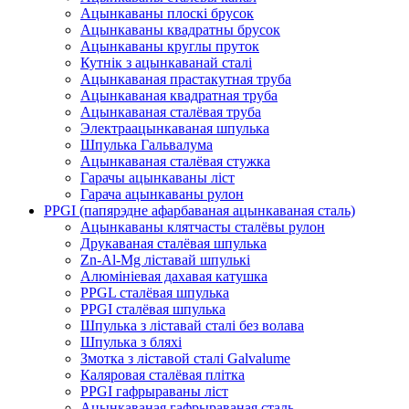
Ацынкаваны плоскі брусок
Ацынкаваны квадратны брусок
Ацынкаваны круглы пруток
Кутнік з ацынкаванай сталі
Ацынкаваная прастакутная труба
Ацынкаваная квадратная труба
Ацынкаваная сталёвая труба
Электраацынкаваная шпулька
Шпулька Гальвалума
Ацынкаваная сталёвая стужка
Гарачы ацынкаваны ліст
Гарача ацынкаваны рулон
PPGI (папярэдне афарбаваная ацынкаваная сталь)
Ацынкаваны клятчасты сталёвы рулон
Друкаваная сталёвая шпулька
Zn-Al-Mg ліставай шпулькі
Алюмініевая дахавая катушка
PPGL сталёвая шпулька
PPGI сталёвая шпулька
Шпулька з ліставай сталі без волава
Шпулька з бляхі
Змотка з ліставой сталі Galvalume
Каляровая сталёвая плітка
PPGI гафрыраваны ліст
Ацынкаваная гафрыраваная сталь