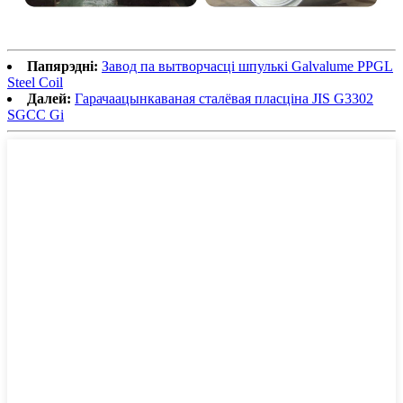
Папярэдні:
Завод па вытворчасці шпулькі Galvalume PPGL
Steel Coil
Далей:
Гарачаацынкаваная сталёвая пласціна JIS G3302
SGCC Gi