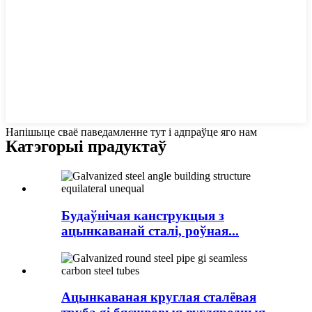
Напішыце сваё паведамленне тут і адпраўце яго нам
Катэгорыі прадуктаў
Будаўнічая канструкцыя з
ацынкаванай сталі, роўная...
Ацынкаваная круглая сталёвая