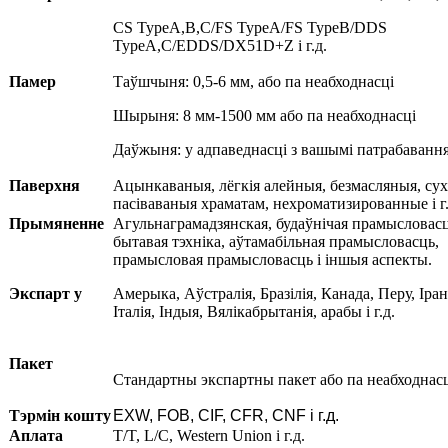
CS TypeA,B,C/FS TypeA/FS TypeB/DDS
TypeA,C/EDDS/DX51D+Z і г.д.
Памер
Таўшчыня: 0,5-6 мм, або па неабходнасці
Шырыня: 8 мм-1500 мм або па неабходнасці
Даўжыня: у адпаведнасці з вашымі патрабаванн
Паверхня
Ацынкаваныя, лёгкія алейныя, безмасляныя, сух
пасіваваныя храматам, нехроматизированные і г.
Прымяненне
Агульнаграмадзянская, будаўнічая прамысловасц
бытавая тэхніка, аўтамабільная прамысловасць,
прамысловая прамысловасць і іншыя аспекты.
Экспарт у
Амерыка, Аўстралія, Бразілія, Канада, Перу, Іран
Італія, Індыя, Вялікабрытанія, арабы і г.д.
Пакет
Стандартны экспартны пакет або па неабходнасц
Тэрмін кошту
EXW, FOB, CIF, CFR, CNF і г.д.
Аплата
T/T, L/C, Western Union і г.д.