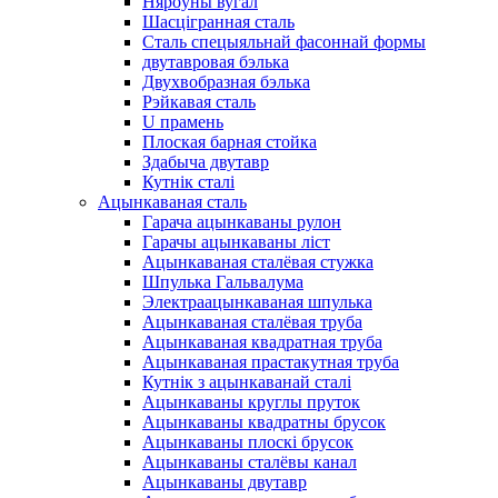
Няроўны вугал
Шасцігранная сталь
Сталь спецыяльнай фасоннай формы
двутавровая бэлька
Двухвобразная бэлька
Рэйкавая сталь
U прамень
Плоская барная стойка
Здабыча двутавр
Кутнік сталі
Ацынкаваная сталь
Гарача ацынкаваны рулон
Гарачы ацынкаваны ліст
Ацынкаваная сталёвая стужка
Шпулька Гальвалума
Электраацынкаваная шпулька
Ацынкаваная сталёвая труба
Ацынкаваная квадратная труба
Ацынкаваная прастакутная труба
Кутнік з ацынкаванай сталі
Ацынкаваны круглы пруток
Ацынкаваны квадратны брусок
Ацынкаваны плоскі брусок
Ацынкаваны сталёвы канал
Ацынкаваны двутавр