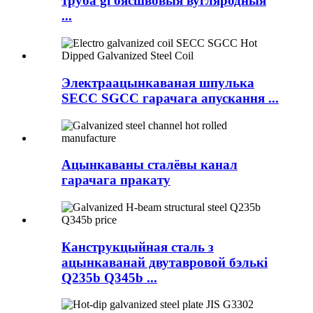
труба gi бясшвовыя вугляродныя
...
Электраацынкаваная шпулька
SECC SGCC гарачага апускання ...
Ацынкаваны сталёвы канал
гарачага пракату
Канструкцыйная сталь з
ацынкаванай двутавровой бэлькі
Q235b Q345b ...