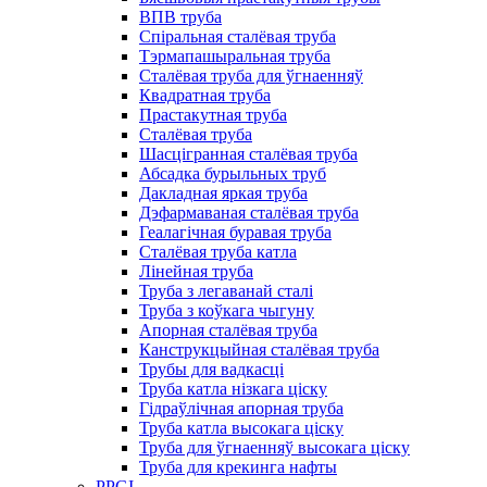
ВПВ труба
Спіральная сталёвая труба
Тэрмапашыральная труба
Сталёвая труба для ўгнаенняў
Квадратная труба
Прастакутная труба
Сталёвая труба
Шасцігранная сталёвая труба
Абсадка бурыльных труб
Дакладная яркая труба
Дэфармаваная сталёвая труба
Геалагічная буравая труба
Сталёвая труба катла
Лінейная труба
Труба з легаванай сталі
Труба з коўкага чыгуну
Апорная сталёвая труба
Канструкцыйная сталёвая труба
Трубы для вадкасці
Труба катла нізкага ціску
Гідраўлічная апорная труба
Труба катла высокага ціску
Труба для ўгнаенняў высокага ціску
Труба для крекинга нафты
PPGI