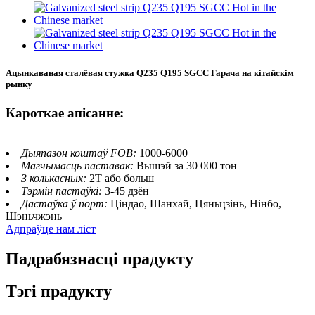
Ацынкаваная сталёвая стужка Q235 Q195 SGCC Гарача на кітайскім
рынку
Кароткае апісанне:
Дыяпазон коштаў FOB:
1000-6000
Магчымасць паставак:
Вышэй за 30 000 тон
З колькасных:
2T або больш
Тэрмін пастаўкі:
3-45 дзён
Дастаўка ў порт:
Ціндао, Шанхай, Цяньцзінь, Нінбо,
Шэньчжэнь
Адпраўце нам ліст
Падрабязнасці прадукту
Тэгі прадукту