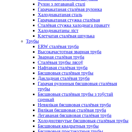
Рулон з легаванай сталі
Гарачакатаная сталёвая рулонка
Халоднакатаная сталь
Гарачакатаная стужка сталёвая
Сталёвая стужка халоднага пракату
Халоднакатаны ліст
Клетчатая сталёвая шпулька
Трубы
ERW сталёвая труба
Высокачастотная зварная труба
Зварная сталёвая труба
Сталёвыя трубы лясоў
Нафтавая сталёвая труба
Бясшвовыя сталёвыя трубы
Дакладная сталёвая труба
Гарачая рулонныя бясшвовыя сталёвыя
трубы
Бясшвовыя сталёвыя трубы з тоўстай
сценкай
Невялікая бясшвовая сталёвая труба
Вялікая бясшвовая сталёвая труба
Легаваная бясшвовая сталёвая труба
Холоднотянутые бясшвовыя сталёвыя трубы
Бясшвовыя квадратныя трубы
Бясшвовыя прастакутныя трубы