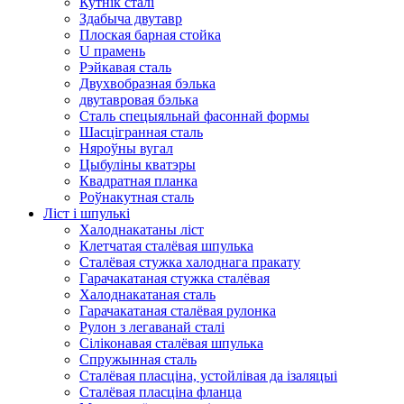
Кутнік сталі
Здабыча двутавр
Плоская барная стойка
U прамень
Рэйкавая сталь
Двухвобразная бэлька
двутавровая бэлька
Сталь спецыяльнай фасоннай формы
Шасцігранная сталь
Няроўны вугал
Цыбуліны кватэры
Квадратная планка
Роўнакутная сталь
Ліст і шпулькі
Халоднакатаны ліст
Клетчатая сталёвая шпулька
Сталёвая стужка халоднага пракату
Гарачакатаная стужка сталёвая
Халоднакатаная сталь
Гарачакатаная сталёвая рулонка
Рулон з легаванай сталі
Сіліконавая сталёвая шпулька
Спружынная сталь
Сталёвая пласціна, устойлівая да ізаляцыі
Сталёвая пласціна фланца