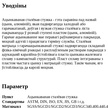
Уводзіны
Ацынкаваная сталёвая стужка - гэта сыравіна пад назвай
(цынк, алюміній), якая падвяргаецца халоднай або
гарачакатанай, доўгая і вузкая стужка сталёвага ліста
пакрываецца ў рознай ступені пластом (цынк, алюміній).
Гарачае ацынкаванне мае перавагі раўнамернага пакрыцця,
моцнай адгезіі і працяглага тэрміну службы. Сталёвая
матрыца з гарачаацынкаванай стужкі падвяргаецца складанай
фізіка-хімічнай рэакцыі з расплаўленым растворам пакрыцця з
адукацыяй каразійна-ўстойлівага пласта цынкава-жалезнага
сплаву з кампактнай структурай. Пласт сплаву інтэграваны з
пластом чыстага цынку і матрыцай стужкі. Такім чынам, яго
ўстойлівасць да карозіі моцная.
Параметр
Пункт
Ацынкаваная сталёвая стужка
Стандартны
ASTM, DIN, ISO, EN, JIS, GB і г.д.
Матэрыял
SGSS/SGCD1/SGCD2/SGCD3/SGC340,400,440,49