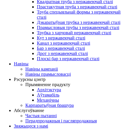
Квадратная труба з нержавеючай сталі
Прастакутная труба з нержавеючай сталі
Труба спецыяльнай формы з нержавеючай
сталі
Дэкаратыўная трубка з нержавеючай сталі
Прамысловыя трубы з нержавеючай сталі
Трубка з харчовай нержавеючай сталі
Кут з нержавеючай сталі
Канал з нержавеючай сталі
Бар з нержавеючай сталі
Дрот з нержавеючай сталі
Плоскі бар з нержавеючай сталі
Навіны
Навіны кампаніі
Навіны прамысловасці
Рэсурсны цэнтр
Прымяненне прадукту
Архітэктура
Аўтамабіль
Механічны
Карпаратыўная брашура
Абслугоўванне
Частыя пытанні
Перадпродажныя і пасляпродажныя
Звяжыцеся з намі