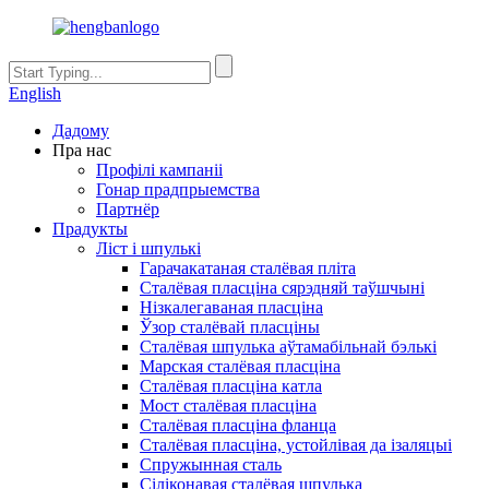
English
Дадому
Пра нас
Профілі кампаніі
Гонар прадпрыемства
Партнёр
Прадукты
Ліст і шпулькі
Гарачакатаная сталёвая пліта
Сталёвая пласціна сярэдняй таўшчыні
Нізкалегаваная пласціна
Ўзор сталёвай пласціны
Сталёвая шпулька аўтамабільнай бэлькі
Марская сталёвая пласціна
Сталёвая пласціна катла
Мост сталёвая пласціна
Сталёвая пласціна фланца
Сталёвая пласціна, устойлівая да ізаляцыі
Спружынная сталь
Сіліконавая сталёвая шпулька