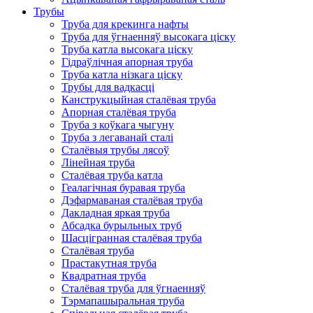
Трубы
Труба для крекинга нафты
Труба для ўгнаенняў высокага ціску
Труба катла высокага ціску
Гідраўлічная апорная труба
Труба катла нізкага ціску
Трубы для вадкасці
Канструкцыйная сталёвая труба
Апорная сталёвая труба
Труба з коўкага чыгуну
Труба з легаванай сталі
Сталёвыя трубы лясоў
Лінейная труба
Сталёвая труба катла
Геалагічная буравая труба
Дэфармаваная сталёвая труба
Дакладная яркая труба
Абсадка бурыльных труб
Шасцігранная сталёвая труба
Сталёвая труба
Прастакутная труба
Квадратная труба
Сталёвая труба для ўгнаенняў
Тэрмапашыральная труба