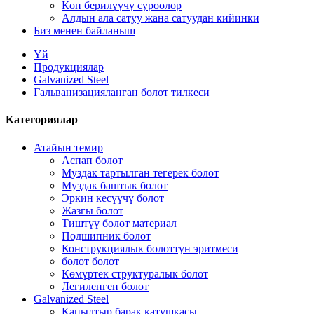
Көп берилүүчү суроолор
Алдын ала сатуу жана сатуудан кийинки
Биз менен байланыш
Үй
Продукциялар
Galvanized Steel
Гальванизацияланган болот тилкеси
Категориялар
Атайын темир
Аспап болот
Муздак тартылган тегерек болот
Муздак баштык болот
Эркин кесүүчү болот
Жазгы болот
Тиштүү болот материал
Подшипник болот
Конструкциялык болоттун эритмеси
болот болот
Көмүртек структуралык болот
Легиленген болот
Galvanized Steel
Каңылтыр барак катушкасы