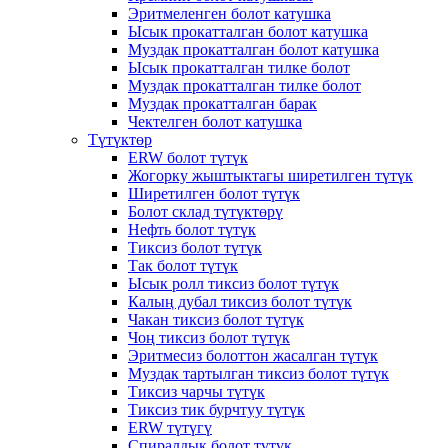
Эритмеленген болот катушка
Ысык прокатталган болот катушка
Муздак прокатталган болот катушка
Ысык прокатталган тилке болот
Муздак прокатталган тилке болот
Муздак прокатталган барак
Чектелген болот катушка
Түтүктөр
ERW болот түтүк
Жогорку жыштыктагы ширетилген түтүк
Ширетилген болот түтүк
Болот склад түтүктөрү
Нефть болот түтүк
Тиксиз болот түтүк
Так болот түтүк
Ысык ролл тиксиз болот түтүк
Калың дубал тиксиз болот түтүк
Чакан тиксиз болот түтүк
Чоң тиксиз болот түтүк
Эритмесиз болоттон жасалган түтүк
Муздак тартылган тиксиз болот түтүк
Тиксиз чарчы түтүк
Тиксиз тик бурчтуу түтүк
ERW түтүгү
Спиралдык болот түтүк