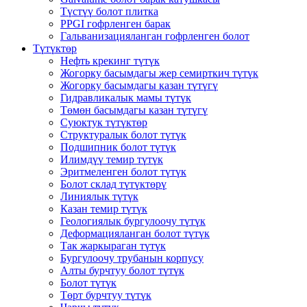
Түстүү болот плитка
PPGI гофрленген барак
Гальванизацияланган гофрленген болот
Түтүктөр
Нефть крекинг түтүк
Жогорку басымдагы жер семирткич түтүк
Жогорку басымдагы казан түтүгү
Гидравликалык мамы түтүк
Төмөн басымдагы казан түтүгү
Суюктук түтүктөр
Структуралык болот түтүк
Подшипник болот түтүк
Илимдүү темир түтүк
Эритмеленген болот түтүк
Болот склад түтүктөрү
Линиялык түтүк
Казан темир түтүк
Геологиялык бургулоочу түтүк
Деформацияланган болот түтүк
Так жаркыраган түтүк
Бургулоочу трубанын корпусу
Алты бурчтуу болот түтүк
Болот түтүк
Төрт бурчтуу түтүк