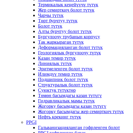
Термикалык кеңейүүчү түтүк
Жер семирткич болот түтүк
Чарчы түтүк
Төрт бурчтуу түтүк
Болот түтүк
Алты бурчтуу болот түтүк
Бургулоочу трубанын корпусу
Так жаркыраган түтүк
Деформацияланган болот түтүк
Геологиялык бургулоочу түтүк
Казан темир түтүк
Линиялык түтүк
Эритмеленген болот түтүк
Илимдүү темир түтүк
Подшипник болот түтүк
Структуралык болот түтүк
Суюктук түтүктөр
Төмөн басымдагы казан түтүгү
Гидравликалык мамы түтүк
Жогорку басымдагы казан түтүгү
Жогорку басымдагы жер семирткич түтүк
Нефть крекинг түтүк
PPGI
Гальванизацияланган гофрленген болот
PPGI гофрленген барак