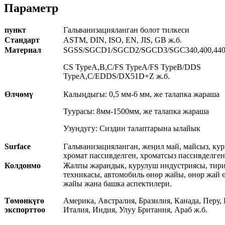
Параметр
пункт
Гальванизацияланган болот тилкеси
Стандарт
ASTM, DIN, ISO, EN, JIS, GB ж.б.
Материал
SGSS/SGCD1/SGCD2/SGCD3/SGC340,400,440,
CS TypeA,B,C/FS TypeA/FS TypeB/DDS
TypeA,C/EDDS/DX51D+Z ж.б.
Өлчөмү
Калыңдыгы: 0,5 мм-6 мм, же талапка жараша
Туурасы: 8мм-1500мм, же талапка жараша
Узундугу: Сиздин талаптарына ылайык
Surface
Гальванизацияланган, жеңил май, майсыз, кур
хромат пассивделген, хроматсыз пассивделген
Колдонмо
Жалпы жарандык, курулуш индустриясы, тир
техникасы, автомобиль өнөр жайы, өнөр жай 
жайы жана башка аспектилери.
Төмөнкүгө
Америка, Австралия, Бразилия, Канада, Перу,
экспорттоо
Италия, Индия, Улуу Британия, Араб ж.б.