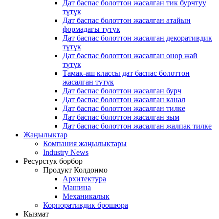
Дат баспас болоттон жасалган тик бурчтуу
түтүк
Дат баспас болоттон жасалган атайын
формадагы түтүк
Дат баспас болоттон жасалган декоративдик
түтүк
Дат баспас болоттон жасалган өнөр жай
түтүк
Тамак-аш классы дат баспас болоттон
жасалган түтүк
Дат баспас болоттон жасалган бурч
Дат баспас болоттон жасалган канал
Дат баспас болоттон жасалган тилке
Дат баспас болоттон жасалган зым
Дат баспас болоттон жасалган жалпак тилке
Жаңылыктар
Компания жаңылыктары
Industry News
Ресурстук борбор
Продукт Колдонмо
Архитектура
Машина
Механикалык
Корпоративдик брошюра
Кызмат