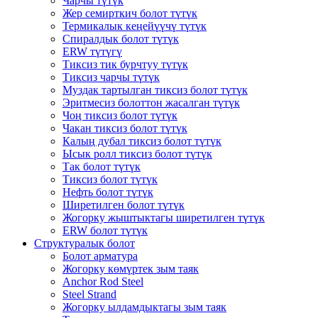
Чарчы түтүк
Жер семирткич болот түтүк
Термикалык кеңейүүчү түтүк
Спиралдык болот түтүк
ERW түтүгү
Тиксиз тик бурчтуу түтүк
Тиксиз чарчы түтүк
Муздак тартылган тиксиз болот түтүк
Эритмесиз болоттон жасалган түтүк
Чоң тиксиз болот түтүк
Чакан тиксиз болот түтүк
Калың дубал тиксиз болот түтүк
Ысык ролл тиксиз болот түтүк
Так болот түтүк
Тиксиз болот түтүк
Нефть болот түтүк
Ширетилген болот түтүк
Жогорку жыштыктагы ширетилген түтүк
ERW болот түтүк
Структуралык болот
Болот арматура
Жогорку көмүртек зым таяк
Anchor Rod Steel
Steel Strand
Жогорку ылдамдыктагы зым таяк