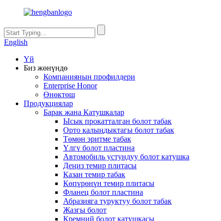
English
Үй
Биз жөнүндө
Компаниянын профилдери
Enterprise Honor
Өнөктөш
Продукциялар
Барак жана Катушкалар
Ысык прокатталган болот табак
Орто калыңдыктагы болот табак
Төмөн эритме табак
Үлгү болот пластина
Автомобиль устундуу болот катушка
Деңиз темир плитасы
Казан темир табак
Көпүрөнүн темир плитасы
Фланец болот пластина
Абразияга туруктуу болот табак
Жазгы болот
Кремний болот катушкасы