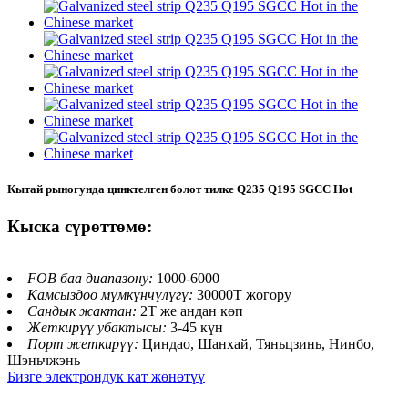
Кытай рыногунда цинктелген болот тилке Q235 Q195 SGCC Hot
Кыска сүрөттөмө:
FOB баа диапазону:
1000-6000
Камсыздоо мүмкүнчүлүгү:
30000Т жогору
Сандык жактан:
2T же андан көп
Жеткирүү убактысы:
3-45 күн
Порт жеткирүү:
Циндао, Шанхай, Тяньцзинь, Нинбо,
Шэньчжэнь
Бизге электрондук кат жөнөтүү