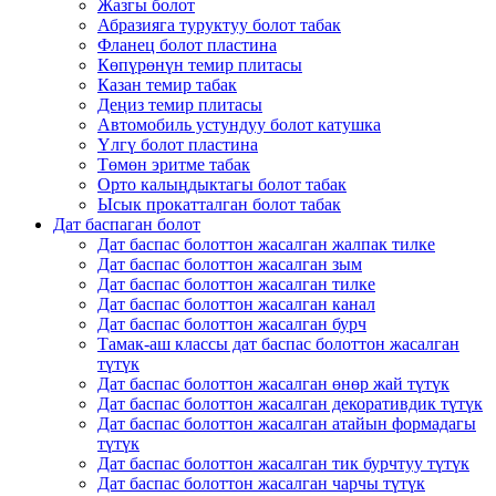
Жазгы болот
Абразияга туруктуу болот табак
Фланец болот пластина
Көпүрөнүн темир плитасы
Казан темир табак
Деңиз темир плитасы
Автомобиль устундуу болот катушка
Үлгү болот пластина
Төмөн эритме табак
Орто калыңдыктагы болот табак
Ысык прокатталган болот табак
Дат баспаган болот
Дат баспас болоттон жасалган жалпак тилке
Дат баспас болоттон жасалган зым
Дат баспас болоттон жасалган тилке
Дат баспас болоттон жасалган канал
Дат баспас болоттон жасалган бурч
Тамак-аш классы дат баспас болоттон жасалган
түтүк
Дат баспас болоттон жасалган өнөр жай түтүк
Дат баспас болоттон жасалган декоративдик түтүк
Дат баспас болоттон жасалган атайын формадагы
түтүк
Дат баспас болоттон жасалган тик бурчтуу түтүк
Дат баспас болоттон жасалган чарчы түтүк