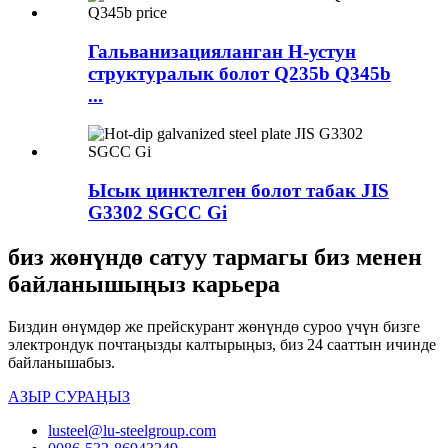
Гальванизацияланган H-устун
структуралык болот Q235b Q345b
...
Ысык цинктелген болот табак JIS
G3302 SGCC Gi
биз жөнүндө сатуу тармагы биз менен
байланышыңыз карьера
Биздин өнүмдөр же прейскурант жөнүндө суроо үчүн бизге
электрондук почтаңызды калтырыңыз, биз 24 сааттын ичинде
байланышабыз.
АЗЫР СУРАҢЫЗ
lusteel@lu-steelgroup.com