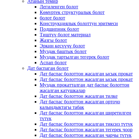
Атайын темир
Легиленген болот
Көмүртек структуралык болот
болот болот
Конструкциялык болоттун эритмеси
Подшипник болот
Тиштүү болот материал
Жазгы болот
Эркин кесүүчү болот
Муздак баштык болот
Муздак тартылган тегерек болот
Аспап болот
Дат баспаган болот
Дат баспас болоттон жасалган ысык прокат
Дат баспас болоттон жасалган ысык прокат
Муздак прокатталган дат баспас болоттон
жасалган катушкалар
Дат баспас болоттон жасалган тилке
Дат баспас болоттон жасалган орточо
калыңдыктагы табак
Дат баспас болоттон жасалган ширетилген
түтүк
Дат баспас болоттон жасалган тиксиз түтүк
Дат баспас болоттон жасалган тегерек чоор
Дат баспас болоттон жасалган чарчы түтүк