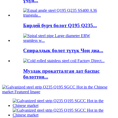
үчүн...
Бирдей бурч болот Q195 Q235...
Спиралдык болот түтүк Чоң диа...
Муздак прокатталган дат баспас
болоттон...