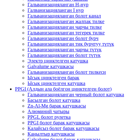
Гальванизацияланган H-нур
Галванизацияланган I нур
Гальванизацияланган болот канал
Гальванизацияланган жалпак тилке
Гальванизацияланган чарчы тилке
Гальванизацияланган тегерек тилке
Гальванизацияланган болот бурч
Гальванизацияланган тик бурчтуу түтүк
Гальванизацияланган чарчы түтүк
Гальванизацияланган болот түтүк
Электр цинктелген катушка
Galvalume катушкасы
Гальванизацияланган болот тилкеси
Ысык цинктелген барак
Ысык цинктелген катушка
PPGI (Алдын ала боёлгон цинктелген болот)
Гальванизацияланган черный болот катушка
Басылган болот катушка
Zn-Al-Mg барак катушкасы
Алюминий чатыры
PPGL болот рулетка
PPGI болот барак катушкасы
Калайсыз болот барак катушкасы
Каңылтыр катушкасы
Galvalume болот барак катушкасы