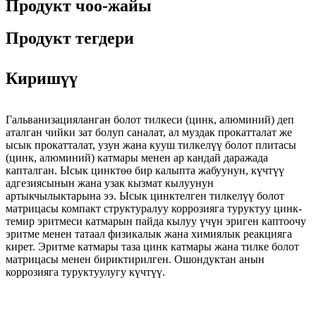
Продукт чоо-жайы
Продукт тегдери
Киришүү
Гальванизацияланган болот тилкеси (цинк, алюминий) деп
аталган чийки зат болуп саналат, ал муздак прокатталат же
ысык прокатталат, узун жана кууш тилкелүү болот плитасы
(цинк, алюминий) катмары менен ар кандай даражада
капталган. Ысык цинктөө бир калыпта жабуунун, күчтүү
адгезиясынын жана узак кызмат кылуунун
артыкчылыктарына ээ. Ысык цинктелген тилкелүү болот
матрицасы компакт структуралуу коррозияга туруктуу цинк-
темир эритмеси катмарын пайда кылуу үчүн эриген каптоочу
эритме менен татаал физикалык жана химиялык реакцияга
кирет. Эритме катмары таза цинк катмары жана тилке болот
матрицасы менен бириктирилген. Ошондуктан анын
коррозияга туруктуулугу күчтүү.