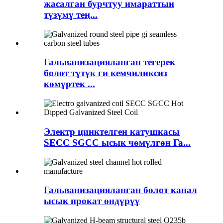
жасалган бурчтуу имараттын
түзүмү тең...
Гальванизацияланган тегерек
болот түтүк ги кемчиликсиз
көмүртек ...
Электр цинктелген катушкасы
SECC SGCC ысык чөмүлгөн Га...
Гальванизацияланган болот канал
ысык прокат өндүрүү