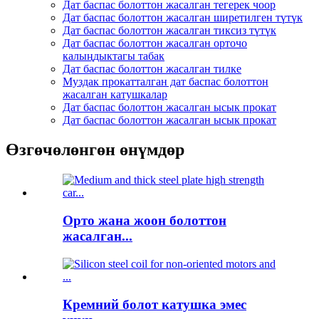
Дат баспас болоттон жасалган тегерек чоор
Дат баспас болоттон жасалган ширетилген түтүк
Дат баспас болоттон жасалган тиксиз түтүк
Дат баспас болоттон жасалган орточо
калыңдыктагы табак
Дат баспас болоттон жасалган тилке
Муздак прокатталган дат баспас болоттон
жасалган катушкалар
Дат баспас болоттон жасалган ысык прокат
Дат баспас болоттон жасалган ысык прокат
Өзгөчөлөнгөн өнүмдөр
Орто жана жоон болоттон
жасалган...
Кремний болот катушка эмес