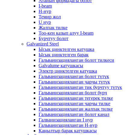
Атайын формадагы болот
I-beam
H-нур
Темир жол
U нур
Жалпак тилке
Тоо-кен казып алуу I-beam
Бурчтуу болот
Galvanized Steel
Ысык цинктелген катушка
Ысык цинктелген барак
Гальванизацияланган болот тилкеси
Galvalume катушкасы
Электр цинктелген катушка
Гальванизацияланган болот түтүк
Гальванизацияланган чарчы түтүк
Гальванизацияланган тик бурчтуу түтүк
Гальванизацияланган болот бурч
Гальванизацияланган тегерек тилке
Гальванизацияланган чарчы тилке
Гальванизацияланган жалпак тилке
Гальванизацияланган болот канал
Галванизацияланган I нур
Гальванизацияланган H-нур
Каңылтыр барак катушкасы