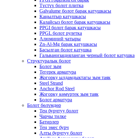
Түстүү болот плитка
Galvalume болот барак катушкасы
Каңылтыр катушкасы
Калайсыз болот барак катушкасы
PPGI болот барак катушкасы
PPGL болот рулетка
Алюминий чатыры
Zn-Al-Mg барак катушкасы
Басылган болот катушка
Гальванизацияланган черный болот катушка
Структуралык болот
Болот зым
Тегерек арматура
Жогорку ылдамдыктагы зым таяк
Steel Strand
Anchor Rod Steel
Жогорку көмүртек зым таяк
Болот арматура
Болот бөлүмдөр
Тең бурчтуу болот
Чарчы тилке
Батирлер
Тең эмес бурч
Алты бурчтуу болот