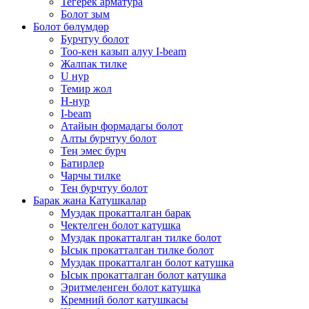
Тегерек арматура
Болот зым
Болот бөлүмдөр
Бурчтуу болот
Тоо-кен казып алуу I-beam
Жалпак тилке
U нур
Темир жол
H-нур
I-beam
Атайын формадагы болот
Алты бурчтуу болот
Тең эмес бурч
Батирлер
Чарчы тилке
Тең бурчтуу болот
Барак жана Катушкалар
Муздак прокатталган барак
Чектелген болот катушка
Муздак прокатталган тилке болот
Ысык прокатталган тилке болот
Муздак прокатталган болот катушка
Ысык прокатталган болот катушка
Эритмеленген болот катушка
Кремний болот катушкасы