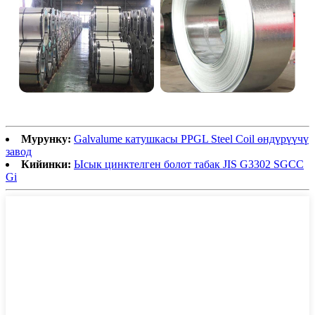
Мурунку:
Galvalume катушкасы PPGL Steel Coil өндүрүүчү
завод
Кийинки:
Ысык цинктелген болот табак JIS G3302 SGCC
Gi