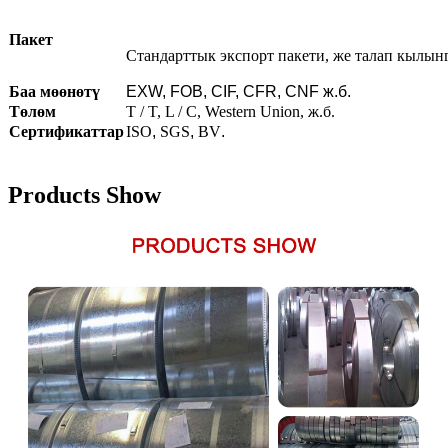
Пакет
Стандарттык экспорт пакети, же талап кылын
Баа мөөнөтү
EXW, FOB, CIF, CFR, CNF ж.б.
Төлөм
T / T, L / C, Western Union, ж.б.
Сертификаттар
ISO
,
SGS
,
BV
.
Products Show