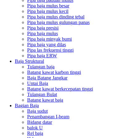
Pipa baja paduan mulus
Pipa baja mulus besar
Pipa baja mulus kecil
Pipa baja mulus dinding tebal
Pipa baja mulus gulungan panas
Pipa baja presisi
Pipa baja mulus
Pipa baja minyak bumi
Pipa baja yang dilas
Pipa las frekuensi tinggi
Pipa baja ERW
Baja Struktural
Tulangan baja
Batang kawat karbon tinggi
Baja Batang Jangkar
Untai Baja
Batang kawat berkecepatan tinggi
Tulangan Bulat
Batang kawat baja
Bagian Baja
Baja sudut
Penambangan I-beam
Bidang datar
balok U
Rel baja