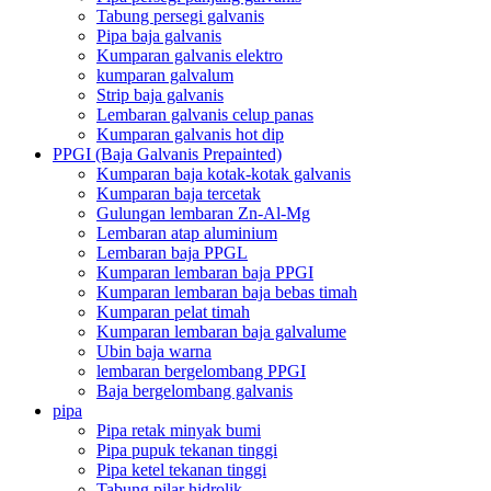
Tabung persegi galvanis
Pipa baja galvanis
Kumparan galvanis elektro
kumparan galvalum
Strip baja galvanis
Lembaran galvanis celup panas
Kumparan galvanis hot dip
PPGI (Baja Galvanis Prepainted)
Kumparan baja kotak-kotak galvanis
Kumparan baja tercetak
Gulungan lembaran Zn-Al-Mg
Lembaran atap aluminium
Lembaran baja PPGL
Kumparan lembaran baja PPGI
Kumparan lembaran baja bebas timah
Kumparan pelat timah
Kumparan lembaran baja galvalume
Ubin baja warna
lembaran bergelombang PPGI
Baja bergelombang galvanis
pipa
Pipa retak minyak bumi
Pipa pupuk tekanan tinggi
Pipa ketel tekanan tinggi
Tabung pilar hidrolik