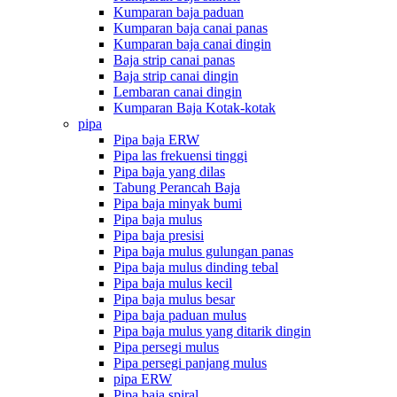
Kumparan baja paduan
Kumparan baja canai panas
Kumparan baja canai dingin
Baja strip canai panas
Baja strip canai dingin
Lembaran canai dingin
Kumparan Baja Kotak-kotak
pipa
Pipa baja ERW
Pipa las frekuensi tinggi
Pipa baja yang dilas
Tabung Perancah Baja
Pipa baja minyak bumi
Pipa baja mulus
Pipa baja presisi
Pipa baja mulus gulungan panas
Pipa baja mulus dinding tebal
Pipa baja mulus kecil
Pipa baja mulus besar
Pipa baja paduan mulus
Pipa baja mulus yang ditarik dingin
Pipa persegi mulus
Pipa persegi panjang mulus
pipa ERW
Pipa baja spiral