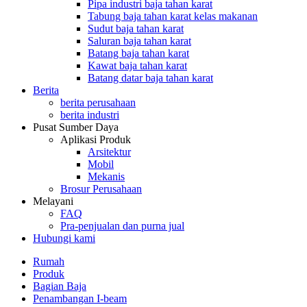
Pipa industri baja tahan karat
Tabung baja tahan karat kelas makanan
Sudut baja tahan karat
Saluran baja tahan karat
Batang baja tahan karat
Kawat baja tahan karat
Batang datar baja tahan karat
Berita
berita perusahaan
berita industri
Pusat Sumber Daya
Aplikasi Produk
Arsitektur
Mobil
Mekanis
Brosur Perusahaan
Melayani
FAQ
Pra-penjualan dan purna jual
Hubungi kami
Rumah
Produk
Bagian Baja
Penambangan I-beam