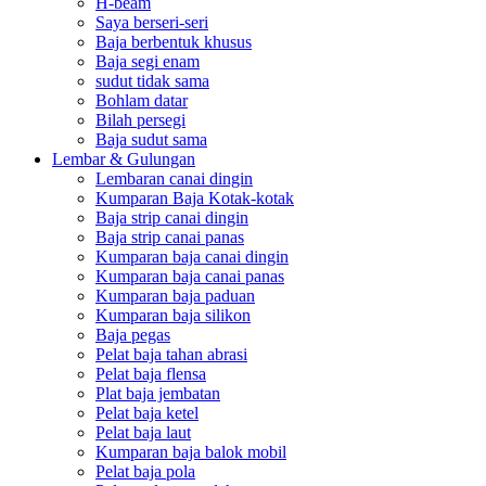
H-beam
Saya berseri-seri
Baja berbentuk khusus
Baja segi enam
sudut tidak sama
Bohlam datar
Bilah persegi
Baja sudut sama
Lembar & Gulungan
Lembaran canai dingin
Kumparan Baja Kotak-kotak
Baja strip canai dingin
Baja strip canai panas
Kumparan baja canai dingin
Kumparan baja canai panas
Kumparan baja paduan
Kumparan baja silikon
Baja pegas
Pelat baja tahan abrasi
Pelat baja flensa
Plat baja jembatan
Pelat baja ketel
Pelat baja laut
Kumparan baja balok mobil
Pelat baja pola