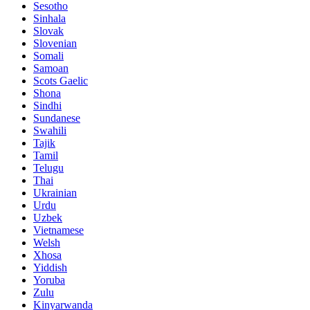
Sesotho
Sinhala
Slovak
Slovenian
Somali
Samoan
Scots Gaelic
Shona
Sindhi
Sundanese
Swahili
Tajik
Tamil
Telugu
Thai
Ukrainian
Urdu
Uzbek
Vietnamese
Welsh
Xhosa
Yiddish
Yoruba
Zulu
Kinyarwanda