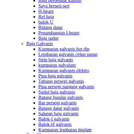
Baja berbentuk khusus
Saya berseri-seri
H-beam
Rel baja
balok U
Bidang datar
Penambangan I-beam
Baja sudut
Baja Galvanis
Kumparan galvanis hot dip
Lembaran galvanis celup panas
Strip baja galvanis
kumparan galvalum
Kumparan galvanis elektro
Pipa baja galvanis
Tabung persegi galvanis
Pipa persegi panjang galvanis
Sudut baja galvanis
Batang bundar galvanis
Bar persegi galvanis
Batang datar galvanis
Saluran baja galvanis
Balok-I galvanis
Balok-H galvanis
Kumparan lembaran tinplate