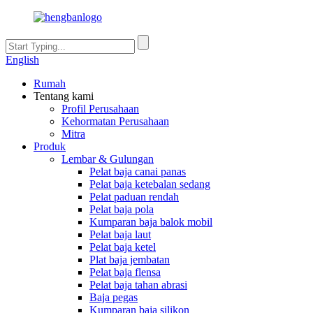
English
Rumah
Tentang kami
Profil Perusahaan
Kehormatan Perusahaan
Mitra
Produk
Lembar & Gulungan
Pelat baja canai panas
Pelat baja ketebalan sedang
Pelat paduan rendah
Pelat baja pola
Kumparan baja balok mobil
Pelat baja laut
Pelat baja ketel
Plat baja jembatan
Pelat baja flensa
Pelat baja tahan abrasi
Baja pegas
Kumparan baja silikon