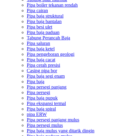
Pipa boiler tekanan rendah
Pipa cairan
Pipa baja struktural
Pipa baja bantalan
Pipa besi ulet
Pipa baja paduan
Tabung Perancah Baja
Pipa saluran
Pipa baja ketel
Pipa pengeboran geologi
Pipa baja cacat
Pipa cerah presisi
Casing pipa bor
Pipa baja segi enam
Pipa baja
Pipa persegi panjang
Pipa persegi
Pipa baja pupuk
Pipa ekspansi termal
Pipa baja spiral
pipa ERW
Pipa persegi panjang mulus
Pipa persegi mulus
Pipa baja mulus yang ditarik dingin