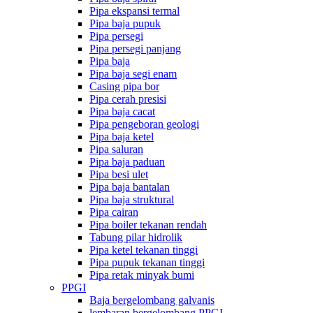
Pipa ekspansi termal
Pipa baja pupuk
Pipa persegi
Pipa persegi panjang
Pipa baja
Pipa baja segi enam
Casing pipa bor
Pipa cerah presisi
Pipa baja cacat
Pipa pengeboran geologi
Pipa baja ketel
Pipa saluran
Pipa baja paduan
Pipa besi ulet
Pipa baja bantalan
Pipa baja struktural
Pipa cairan
Pipa boiler tekanan rendah
Tabung pilar hidrolik
Pipa ketel tekanan tinggi
Pipa pupuk tekanan tinggi
Pipa retak minyak bumi
PPGI
Baja bergelombang galvanis
lembaran bergelombang PPGI