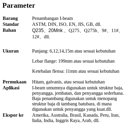
Parameter
Barang
Penambangan I-beam
Standar
ASTM, DIN, ISO, EN, JIS, GB, dll.
Bahan
Q235
、
20Mnk
、
Q275、Q275b、9#、11#、
12#、dll.
Ukuran
Panjang: 6,12,14,15m atau sesuai kebutuhan
Lebar flange: 199mm atau sesuai kebutuhan
Ketebalan flensa: 11mm atau sesuai kebutuhan
Permukaan
Hitam, galvanis, atau sesuai kebutuhan
Aplikasi
I-beam umumnya digunakan untuk struktur baja,
penyangga, jembatan, dan penyangga sederhana.
Baja penambang digunakan untuk menopang
struktur baja di tambang batubara, di mana
digunakan untuk penyangga yang kuat.dll.
Ekspor ke
Amerika, Australia, Brasil, Kanada, Peru, Iran,
Italia, India, Inggris Raya, Arab, dll.