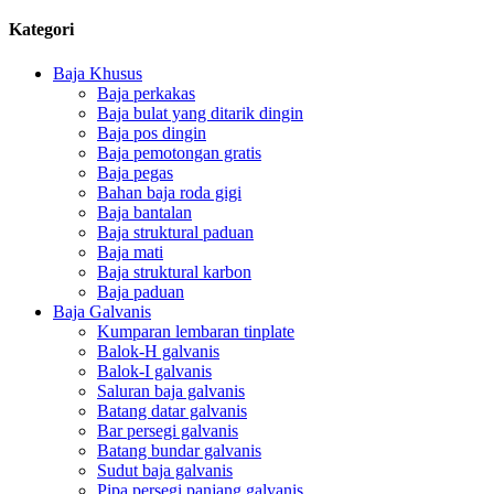
Kategori
Baja Khusus
Baja perkakas
Baja bulat yang ditarik dingin
Baja pos dingin
Baja pemotongan gratis
Baja pegas
Bahan baja roda gigi
Baja bantalan
Baja struktural paduan
Baja mati
Baja struktural karbon
Baja paduan
Baja Galvanis
Kumparan lembaran tinplate
Balok-H galvanis
Balok-I galvanis
Saluran baja galvanis
Batang datar galvanis
Bar persegi galvanis
Batang bundar galvanis
Sudut baja galvanis
Pipa persegi panjang galvanis