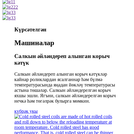
Күрсәтелгән
Машиналар
Салкын әйләндереп алынган корыч
кәтүк
Салкын әйләндереп алынган корыч кәтүкләр
кайнар роликлардан ясалганнар һәм бүлмә
температурасында яңадан йөкләү температурасы
астына төшәләр. Салкын әйләндерелгән корыч
яхшы эшли. Ягъни, салкын әйләндерелгән корыч
нечкә һәм төгәлрәк булырга мөмкин.
күбрәк укы