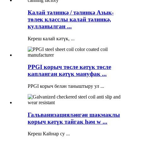
Калай тәлинкә / тәлинкә Азык-
төлек класслы калай тәлинкә,
кулланылган ...
Кереш калай кәтүк, ...
PPGI корыч төсле кәтүк төсле
капланган кәтүк мануфак ...
PPGI корыч белән таныштыру ул ...
Гальванизацияләнгән шакмаклы
корыч кәтүк тайгак һәм w ...
Кереш Кайнар су ...