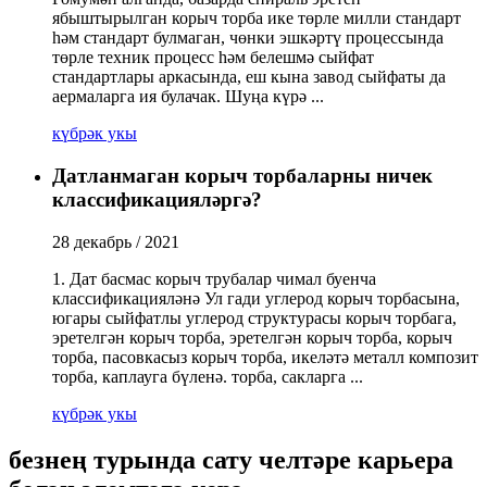
ябыштырылган корыч торба ике төрле милли стандарт
һәм стандарт булмаган, чөнки эшкәртү процессында
төрле техник процесс һәм белешмә сыйфат
стандартлары аркасында, еш кына завод сыйфаты да
аермаларга ия булачак. Шуңа күрә ...
күбрәк укы
Датланмаган корыч торбаларны ничек
классификацияләргә?
28 декабрь / 2021
1. Дат басмас корыч трубалар чимал буенча
классификацияләнә Ул гади углерод корыч торбасына,
югары сыйфатлы углерод структурасы корыч торбага,
эретелгән корыч торба, эретелгән корыч торба, корыч
торба, пасовкасыз корыч торба, икеләтә металл композит
торба, каплауга бүленә. торба, сакларга ...
күбрәк укы
безнең турында сату челтәре карьера