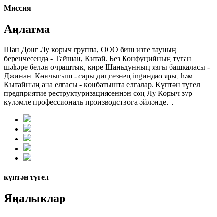
Миссия
Аңлатма
Шан Донг Лу корыч группа, ООО биш изге тауның
беренчесендә - Тайшан, Китай. Без Конфуцийның туган
шәһәре белән очраштык, кире Шаньдунның язгы башкаласы -
Джинан. Көнчыгыш - сары диңгезнең ingиндао яры, һәм
Кытайның ана елгасы - көнбатышта елгалар. Күптән түгел
предприятие реструктуризациясеннән соң Лу Корыч зур
күләмле профессиональ производствога әйләнде…
күптән түгел
Яңалыклар