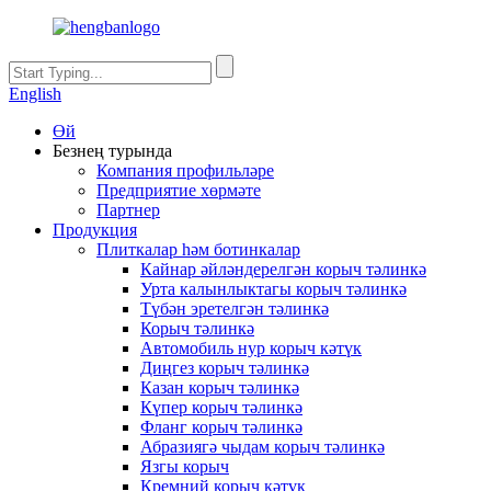
English
Өй
Безнең турында
Компания профильләре
Предприятие хөрмәте
Партнер
Продукция
Плиткалар һәм ботинкалар
Кайнар әйләндерелгән корыч тәлинкә
Урта калынлыктагы корыч тәлинкә
Түбән эретелгән тәлинкә
Корыч тәлинкә
Автомобиль нур корыч кәтүк
Диңгез корыч тәлинкә
Казан корыч тәлинкә
Күпер корыч тәлинкә
Фланг корыч тәлинкә
Абразиягә чыдам корыч тәлинкә
Язгы корыч
Кремний корыч кәтүк