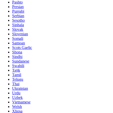
Pashto
Persian
Punjabi
Serbian
Sesotho
Sinhala
Slovak
Slovenian
Somali
Samoan
Scots Gaelic
Shona
Sindhi
Sundanese
Swahili
Tajik
Tamil
Telugu
Thai
Ukrainian
Urdu
Uzbek
Vietnamese
Welsh
Xhosa