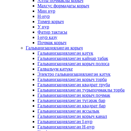
Алты почмаклы корыч
Махсус формадагы корыч
Мин нур
Н-нур
Тимер корыч
У нур
Фатир тактасы
I-нур казу
Почмак корыч
Гальванизацияләнгән корыч
Гальванизацияләнгән кәтүк
Гальванизацияләнгән кайнар табак
Гальванизацияләнгән корыч полоса
Галвальум кәтүке
Электро гальванизацияләнгән кәтүк
Гальванизацияләнгән корыч торба
Гальванизацияләнгән квадрат труба
Гальванизацияләнгән турыпочмаклы торба
Гальванизацияләнгән корыч почмак
Гальванизацияләнгән түгәрәк бар
Гальванизацияләнгән квадрат бар
Гальванизацияләнгән яссылык
Гальванизацияләнгән корыч канал
Гальванизацияләнгән I-нур
Гальванизацияләнгән H-нур