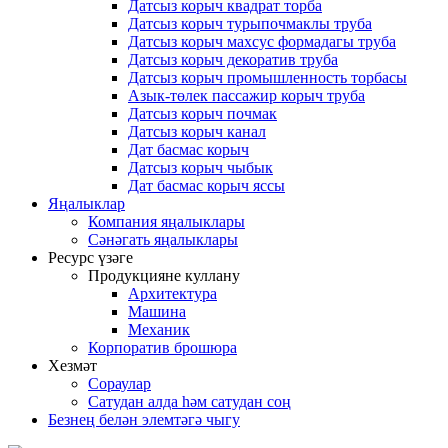
Датсыз корыч квадрат торба
Датсыз корыч турыпочмаклы труба
Датсыз корыч махсус формадагы труба
Датсыз корыч декоратив труба
Датсыз корыч промышленность торбасы
Азык-төлек пассажир корыч труба
Датсыз корыч почмак
Датсыз корыч канал
Дат басмас корыч
Датсыз корыч чыбык
Дат басмас корыч яссы
Яңалыклар
Компания яңалыклары
Сәнәгать яңалыклары
Ресурс үзәге
Продукцияне куллану
Архитектура
Машина
Механик
Корпоратив брошюра
Хезмәт
Сораулар
Сатудан алда һәм сатудан соң
Безнең белән элемтәгә чыгу