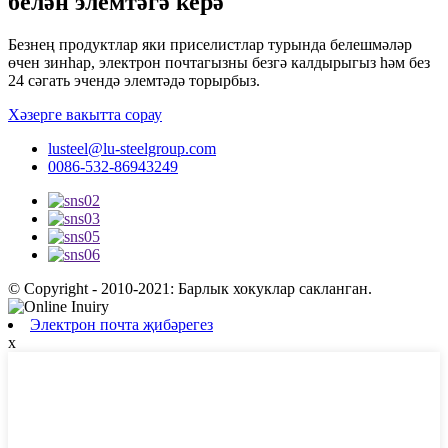
белән элемтәгә керә
Безнең продуктлар яки приселистлар турында белешмәләр
өчен зинһар, электрон почтагызны безгә калдырыгыз һәм без
24 сәгать эчендә элемтәдә торырбыз.
Хәзерге вакытта сорау
lusteel@lu-steelgroup.com
0086-532-86943249
© Copyright - 2010-2021: Барлык хокуклар сакланган.
Электрон почта җибәрегез
x