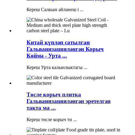
Кереш Салкын әйләнеш i ...
Китай күпләп сатылган
Гальванизацияләнгән Корыч
Көймә - Урта ...
Кереш Урта калынлыктагы ...
Төсле корыч плитка
Гальванизацияләнгән эретелгән
такта ма ...
Кереш төсле корыч ти ...