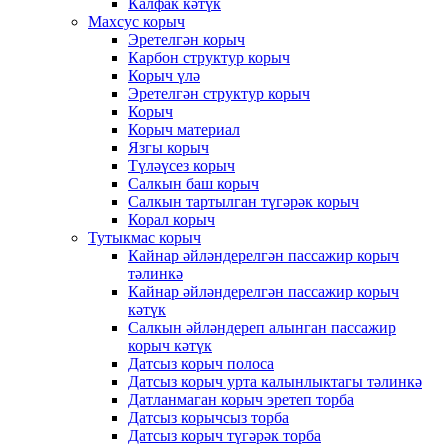
Калфак кәтүк
Махсус корыч
Эретелгән корыч
Карбон структур корыч
Корыч үлә
Эретелгән структур корыч
Корыч
Корыч материал
Язгы корыч
Түләүсез корыч
Салкын баш корыч
Салкын тартылган түгәрәк корыч
Корал корыч
Тутыкмас корыч
Кайнар әйләндерелгән пассажир корыч
тәлинкә
Кайнар әйләндерелгән пассажир корыч
кәтүк
Салкын әйләндереп алынган пассажир
корыч кәтүк
Датсыз корыч полоса
Датсыз корыч урта калынлыктагы тәлинкә
Датланмаган корыч эретеп торба
Датсыз корычсыз торба
Датсыз корыч түгәрәк торба