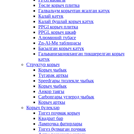
Төсле корыч плитка
Галвальум корычтан ясалган кәтүк
Калай кәтүк
Калай бушлай корыч кәтүк
PPGI корыч плитка
PPGL корыч шкаф
Алюминий түбәсе
Zn-Al-Mg таблицасы
Басылган корыч кәтүк
Гальванизацияләнгән тикшерелгән корыч
кәтүк
Структур корыч
Корыч чыбык
Түгәрәк арткы
Speedгары тизлекле чыбык
Корыч чыбык
Анкор таягы
Carbonгары углерод чыбык
Корыч арткы
Корыч бүлекләр
Тигез почмак корыч
Квадрат бар
Лампочка фатирлары
Тигез булмаган почмак