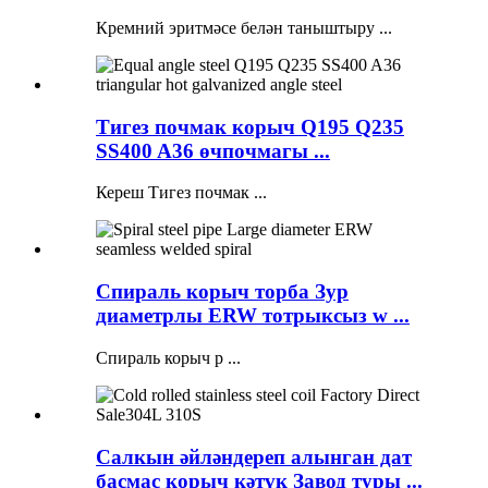
Кремний эритмәсе белән таныштыру ...
Тигез почмак корыч Q195 Q235
SS400 A36 өчпочмагы ...
Кереш Тигез почмак ...
Спираль корыч торба Зур
диаметрлы ERW тотрыксыз w ...
Спираль корыч р ...
Салкын әйләндереп алынган дат
басмас корыч кәтүк Завод туры ...