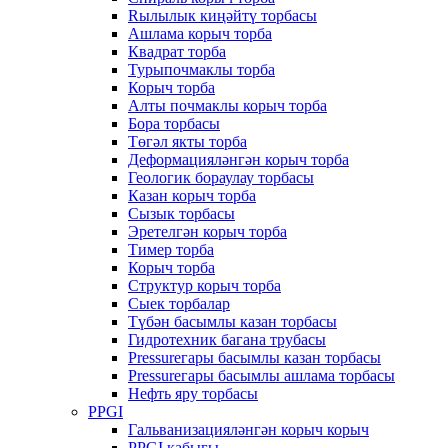
Rылылык киңәйтү торбасы
Ашлама корыч торба
Квадрат торба
Турыпочмаклы торба
Корыч торба
Алты почмаклы корыч торба
Бора торбасы
Төгәл якты торба
Деформацияләнгән корыч торба
Геологик бораулау торбасы
Казан корыч торба
Сызык торбасы
Эретелгән корыч торба
Тимер торба
Корыч торба
Структур корыч торба
Сыек торбалар
Түбән басымлы казан торбасы
Гидротехник багана трубасы
Pressureгары басымлы казан торбасы
Pressureгары басымлы ашлама торбасы
Нефть яру торбасы
PPGI
Гальванизацияләнгән корыч корыч
PPGI кабыгы