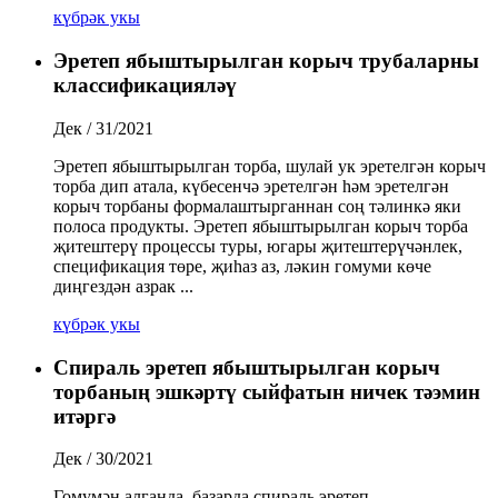
күбрәк укы
Эретеп ябыштырылган корыч трубаларны
классификацияләү
Дек / 31/2021
Эретеп ябыштырылган торба, шулай ук ​​эретелгән корыч
торба дип атала, күбесенчә эретелгән һәм эретелгән
корыч торбаны формалаштырганнан соң тәлинкә яки
полоса продукты. Эретеп ябыштырылган корыч торба
җитештерү процессы туры, югары җитештерүчәнлек,
спецификация төре, җиһаз аз, ләкин гомуми көче
диңгездән азрак ...
күбрәк укы
Спираль эретеп ябыштырылган корыч
торбаның эшкәртү сыйфатын ничек тәэмин
итәргә
Дек / 30/2021
Гомумән алганда, базарда спираль эретеп