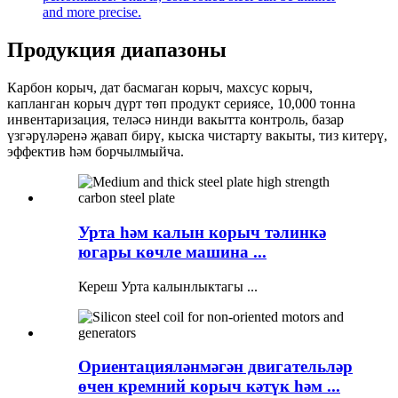
Продукция диапазоны
Карбон корыч, дат басмаган корыч, махсус корыч,
капланган корыч дүрт төп продукт сериясе, 10,000 тонна
инвентаризация, теләсә нинди вакытта контроль, базар
үзгәрүләренә җавап бирү, кыска чистарту вакыты, тиз китерү,
эффектив һәм борчылмыйча.
Урта һәм калын корыч тәлинкә
югары көчле машина ...
Кереш Урта калынлыктагы ...
Ориентацияләнмәгән двигательләр
өчен кремний корыч кәтүк һәм ...