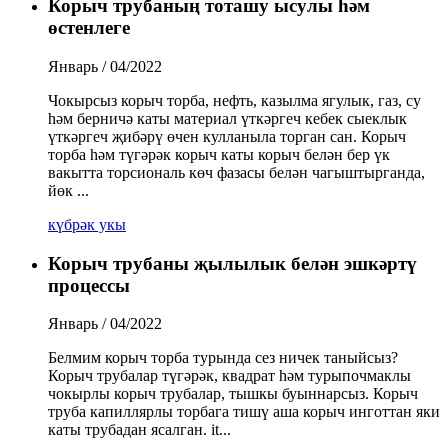
Корыч трубаның тоташу ысулы һәм
өстенлеге
Январь / 04/2022
Чокырсыз корыч торба, нефть, казылма ягулык, газ, су
һәм берничә каты материал үткәргеч кебек сыеклык
үткәргеч җибәрү өчен кулланыла торган сан. Корыч
торба һәм түгәрәк корыч каты корыч белән бер үк
вакытта торсиональ көч фазасы белән чагыштырганда,
йөк ...
күбрәк укы
Корыч трубаны җылылык белән эшкәртү
процессы
Январь / 04/2022
Белмим корыч торба турында сез ничек таныйсыз?
Корыч трубалар түгәрәк, квадрат һәм турыпочмаклы
чокырлы корыч трубалар, тышкы буыннарсыз. Корыч
труба капиллярлы торбага тишү аша корыч инготтан яки
каты трубадан ясалган. it...