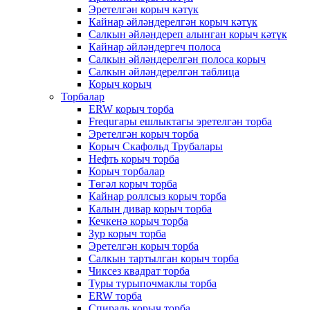
Эретелгән корыч кәтүк
Кайнар әйләндерелгән корыч кәтүк
Салкын әйләндереп алынган корыч кәтүк
Кайнар әйләндергеч полоса
Салкын әйләндерелгән полоса корыч
Салкын әйләндерелгән таблица
Корыч корыч
Торбалар
ERW корыч торба
Frequгары ешлыктагы эретелгән торба
Эретелгән корыч торба
Корыч Скафольд Трубалары
Нефть корыч торба
Корыч торбалар
Төгәл корыч торба
Кайнар роллсыз корыч торба
Калын дивар корыч торба
Кечкенә корыч торба
Зур корыч торба
Эретелгән корыч торба
Салкын тартылган корыч торба
Чиксез квадрат торба
Туры турыпочмаклы торба
ERW торба
Спираль корыч торба