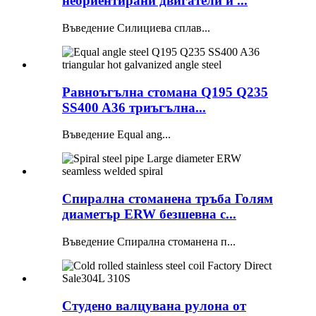
неориентирани двигатели и ...
Въведение Силициева сплав...
Равноъгълна стомана Q195 Q235
SS400 A36 триъгълна...
Въведение Equal ang...
Спирална стоманена тръба Голям
диаметър ERW безшевна с...
Въведение Спирална стоманена п...
Студено валцувана рулона от