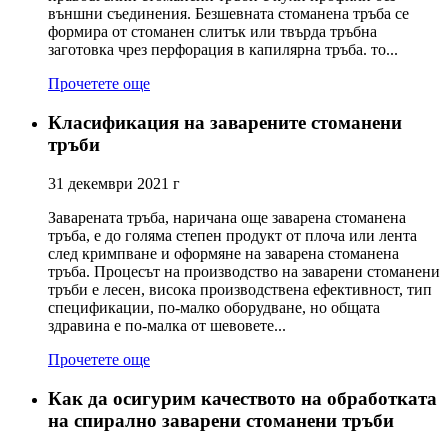
външни съединения. Безшевната стоманена тръба се
формира от стоманен слитък или твърда тръбна
заготовка чрез перфорация в капилярна тръба. то...
Прочетете още
Класификация на заварените стоманени
тръби
31 декември 2021 г
Заварената тръба, наричана още заварена стоманена
тръба, е до голяма степен продукт от плоча или лента
след кримпване и оформяне на заварена стоманена
тръба. Процесът на производство на заварени стоманени
тръби е лесен, висока производствена ефективност, тип
спецификации, по-малко оборудване, но общата
здравина е по-малка от шевовете...
Прочетете още
Как да осигурим качеството на обработката
на спирално заварени стоманени тръби