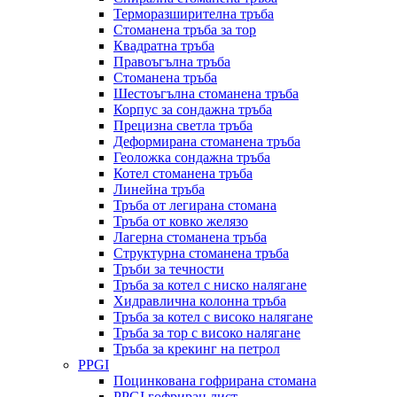
Терморазширителна тръба
Стоманена тръба за тор
Квадратна тръба
Правоъгълна тръба
Стоманена тръба
Шестоъгълна стоманена тръба
Корпус за сондажна тръба
Прецизна светла тръба
Деформирана стоманена тръба
Геоложка сондажна тръба
Котел стоманена тръба
Линейна тръба
Тръба от легирана стомана
Тръба от ковко желязо
Лагерна стоманена тръба
Структурна стоманена тръба
Тръби за течности
Тръба за котел с ниско налягане
Хидравлична колонна тръба
Тръба за котел с високо налягане
Тръба за тор с високо налягане
Тръба за крекинг на петрол
PPGI
Поцинкована гофрирана стомана
PPGI гофриран лист