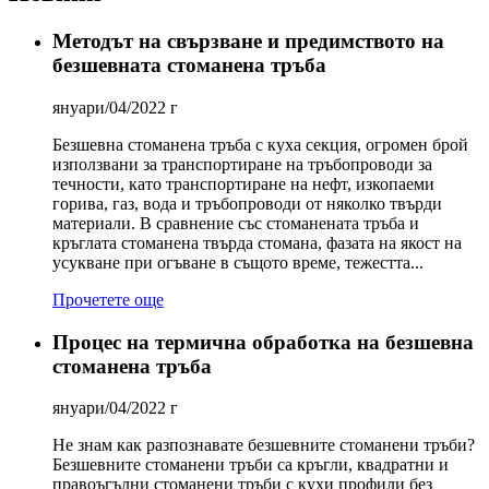
Методът на свързване и предимството на
безшевната стоманена тръба
януари/04/2022 г
Безшевна стоманена тръба с куха секция, огромен брой
използвани за транспортиране на тръбопроводи за
течности, като транспортиране на нефт, изкопаеми
горива, газ, вода и тръбопроводи от няколко твърди
материали. В сравнение със стоманената тръба и
кръглата стоманена твърда стомана, фазата на якост на
усукване при огъване в същото време, тежестта...
Прочетете още
Процес на термична обработка на безшевна
стоманена тръба
януари/04/2022 г
Не знам как разпознавате безшевните стоманени тръби?
Безшевните стоманени тръби са кръгли, квадратни и
правоъгълни стоманени тръби с кухи профили без