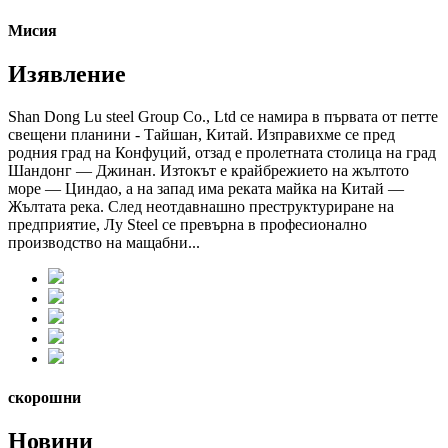
Мисия
Изявление
Shan Dong Lu steel Group Co., Ltd се намира в първата от петте
свещени планини - Тайшан, Китай. Изправихме се пред
родния град на Конфуций, отзад е пролетната столица на град
Шандонг — Джинан. Изтокът е крайбрежието на жълтото
море — Циндао, а на запад има реката майка на Китай —
Жълтата река. След неотдавнашно преструктуриране на
предприятие, Лу Steel се превърна в професионално
производство на мащабни...
скорошни
Новини