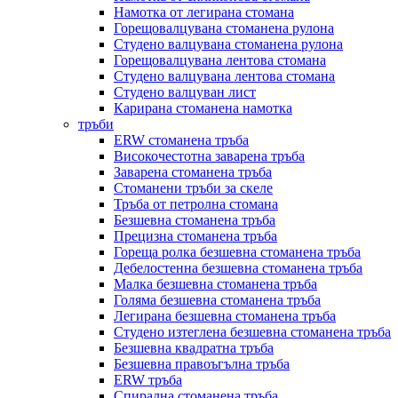
Намотка от легирана стомана
Горещовалцувана стоманена рулона
Студено валцувана стоманена рулона
Горещовалцувана лентова стомана
Студено валцувана лентова стомана
Студено валцуван лист
Карирана стоманена намотка
тръби
ERW стоманена тръба
Високочестотна заварена тръба
Заварена стоманена тръба
Стоманени тръби за скеле
Тръба от петролна стомана
Безшевна стоманена тръба
Прецизна стоманена тръба
Гореща ролка безшевна стоманена тръба
Дебелостенна безшевна стоманена тръба
Малка безшевна стоманена тръба
Голяма безшевна стоманена тръба
Легирана безшевна стоманена тръба
Студено изтеглена безшевна стоманена тръба
Безшевна квадратна тръба
Безшевна правоъгълна тръба
ERW тръба
Спирална стоманена тръба