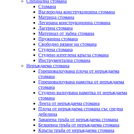
Специална стомана
Стомана
Въглеродна конструкционна стомана
Матрица стомана
Легирана конструкционна стомана
Лагерна стомана
Материал от зъбна стомана
Пружинна стомана
Свободно рязане на стомана
Студена стомана
Студено изтеглена кръгла стомана
Инструментална стомана
Неръждаема стомана
Горещовалцувана плоча от неръждаема
стомана
Горещовалцувана намотка от неръждаема
стомана
Студено валцувана намотка от неръждаема
стомана
Лента от неръждаема стомана
Плоча от неръждаема стомана със средна
дебелина
Заварена тръба от неръждаема стомана
Безшевна тръба от неръждаема стомана
Кръгла тръба от неръждаема стомана