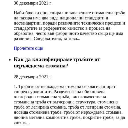
30 декември 2021 г
Най-общо казано, спирално заварените стоманени тръби
на пазара има два вида национални стандарти и
нестандартни, поради различните технически процеси и
стандартите за референтно качество в процеса на
обработка, често във фабричното качество също ще има
различия. Следователно, за това...
Прочетете още
Как да класифицираме тръбите от
неръждаема стомана?
28 декември 2021 г
1. Тръбите от неръждаема стомана се класифицират
според суровините. Разделят се на обикновена
въглеродна стоманена тръба, висококачествена
стоманена тръба от въглеродна структура, стоманена
тръба от легирана стомана, тръба от легирана стомана,
носеща стоманена тръба, тръба от неръждаема стомана,
двойна метална композитна тръба, покритие тръба, за да
спестя...