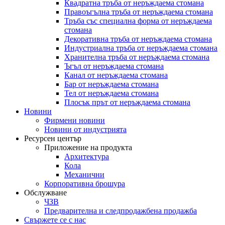
Квадратна тръба от неръждаема стомана
Правоъгълна тръба от неръждаема стомана
Тръба със специална форма от неръждаема
стомана
Декоративна тръба от неръждаема стомана
Индустриална тръба от неръждаема стомана
Хранителна тръба от неръждаема стомана
Ъгъл от неръждаема стомана
Канал от неръждаема стомана
Бар от неръждаема стомана
Тел от неръждаема стомана
Плосък прът от неръждаема стомана
Новини
Фирмени новини
Новини от индустрията
Ресурсен център
Приложение на продукта
Архитектура
Кола
Механични
Корпоративна брошура
Обслужване
ЧЗВ
Предварителна и следпродажбена продажба
Свържете се с нас