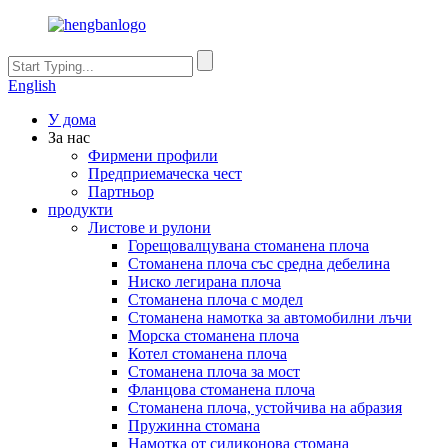
English
У дома
За нас
Фирмени профили
Предприемаческа чест
Партньор
продукти
Листове и рулони
Горещовалцувана стоманена плоча
Стоманена плоча със средна дебелина
Ниско легирана плоча
Стоманена плоча с модел
Стоманена намотка за автомобилни лъчи
Морска стоманена плоча
Котел стоманена плоча
Стоманена плоча за мост
Фланцова стоманена плоча
Стоманена плоча, устойчива на абразия
Пружинна стомана
Намотка от силиконова стомана