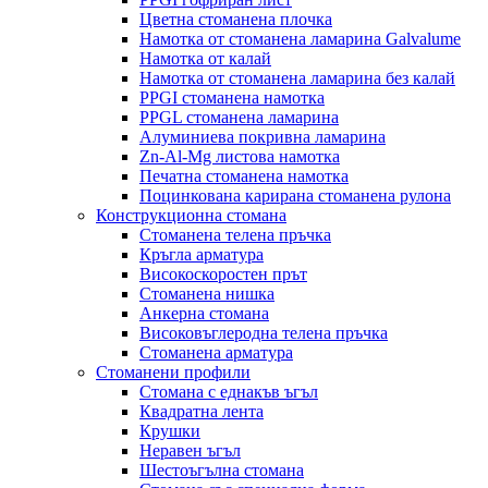
Цветна стоманена плочка
Намотка от стоманена ламарина Galvalume
Намотка от калай
Намотка от стоманена ламарина без калай
PPGI стоманена намотка
PPGL стоманена ламарина
Алуминиева покривна ламарина
Zn-Al-Mg листова намотка
Печатна стоманена намотка
Поцинкована карирана стоманена рулона
Конструкционна стомана
Стоманена телена пръчка
Кръгла арматура
Високоскоростен прът
Стоманена нишка
Анкерна стомана
Високовъглеродна телена пръчка
Стоманена арматура
Стоманени профили
Стомана с еднакъв ъгъл
Квадратна лента
Крушки
Неравен ъгъл
Шестоъгълна стомана