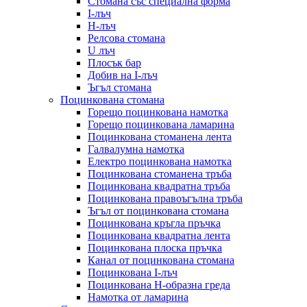
Стомана със специална форма
I-лъч
H-лъч
Релсова стомана
U лъч
Плосък бар
Добив на I-лъч
Ъгъл стомана
Поцинкована стомана
Горещо поцинкована намотка
Горещо поцинкована ламарина
Поцинкована стоманена лента
Галвалумна намотка
Електро поцинкована намотка
Поцинкована стоманена тръба
Поцинкована квадратна тръба
Поцинкована правоъгълна тръба
Ъгъл от поцинкована стомана
Поцинкована кръгла пръчка
Поцинкована квадратна лента
Поцинкована плоска пръчка
Канал от поцинкована стомана
Поцинкована I-лъч
Поцинкована H-образна греда
Намотка от ламарина