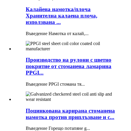
Калайена намотка/плоча
Хранителна калаена плоча,
използвана ...
Въведение Намотка от калай,...
Производство на рулони с цветно
покритие от стоманена ламарина
PPGI...
Въведение PPGI стомана тя...
Поцинкована карирана стоманена
намотка против приплъзване и с...
Въведение Горещо потапяне g...