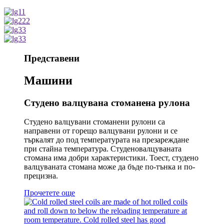
Представени
Машини
Студено валцувана стоманена рулона
Студено валцувани стоманени рулони са
направени от горещо валцувани рулони и се
търкалят до под температурата на презареждане
при стайна температура. Студеновалцуваната
стомана има добри характеристики. Тоест, студено
валцуваната стомана може да бъде по-тънка и по-
прецизна.
Прочетете още